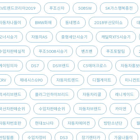
EV트렌드코리아2019
푸조신차
508SW
SK가스행복충전
자동차나들이
BMW화재
동네명소
2018부산모터쇼
대
오너시승기
자동차AS
중형세단시승기
캐딜락XT5시승기
수입차판매실적
푸조5008시승기
벤츠밴
푸조토탈팀
게이밍의자
DS7
DS브랜드
C5에어크로스
자동차홍보
CRV
제네시스G90
자동차트렌드
디젤게이트
미니컨트
럭셔리브랜드
플러그인하이브리드
자동차리콜
레니게이드
국산차판매순위
수입차판매순위
자동차브랜드
카이엔
자동차번호판
현대쏘나타
자동차에어컨
방탄소년단
월
썬팅필름
수입차정비
DS3
장기렌터카
가을나들이