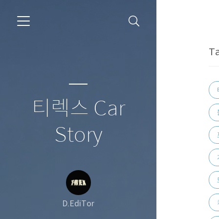
T
티렉스 Car
Story
D.EdiTor