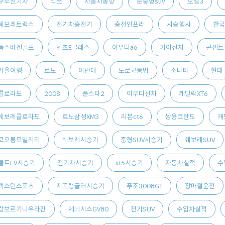
수소전기차
넥쏘
자동차동향
준중형suv
모델3
쉐보레트랙스
전기차충전기
충전인프라
시승행사
한국
폭스바겐골프
벤츠E클래스
아우디a6
기아신차
콘셉트
가을여행
르노
아반테
도로교통법
소나타
현대
콜로라도
2008
폴스타2
아우디신차
캐딜락XT6
쉐보레콜로라도
르노삼성XM3
리본ct6
쌍용코란도
캐
코오롱모빌리티
쉐보레시승기
중형SUV시승기
쉐보레SUV
볼트EV시승기
전기차시승기
xt5시승기
자동차실적
수
렉스턴스포츠
지프랭글러시승기
푸조3008GT
장마철운전
람보르기니우라칸
제네시스GV80
전기SUV
수입차실적