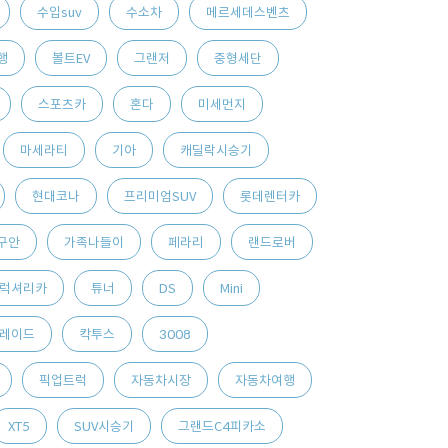
수입suv
수소차
메르세데스벤츠
행
볼트EV
그랜저
중형세단
스포츠카
혼다
미세먼지
마세라티
기아
캐딜락시승기
현대코나
프리미엄SUV
롯데렌터카
구안
가족나들이
페라리
랜드로버
럭셔리카
튜너
DS
Mini
레이드
칵투스
3008
픽업트럭
자동차시장
자동차여행
XT5
SUV시승기
그랜드C4피카소