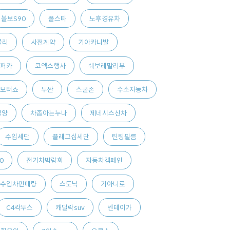
볼보S90
폴스타
노후경유차
볼리
사전계약
기아카니발
퍼카
코엑스행사
쉐보레말리부
모터쇼
투싼
스쿨존
수소자동차
영양
차좀아는누나
제네시스신차
수입세단
플래그십세단
틴팅필름
0
전기차박람회
자동차캠페인
수입차판매량
스토닉
기아니로
C4칵투스
캐딜락suv
벤테이가