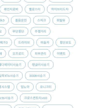
레인지로버
벨로스터
하이브리드차
k5
졸음운전
스파크
휘발유
오
무단횡단
주행거리
메가3
드라이브
머슬카
횡단보도
떼
오프로드
피부관리
이벤트
래디에이터시승기
랭글러시승기
딜락XT6시승기
3008시승기
폼시스템
맘노아
유니크미
ct6시승기
크로스컨트리v60