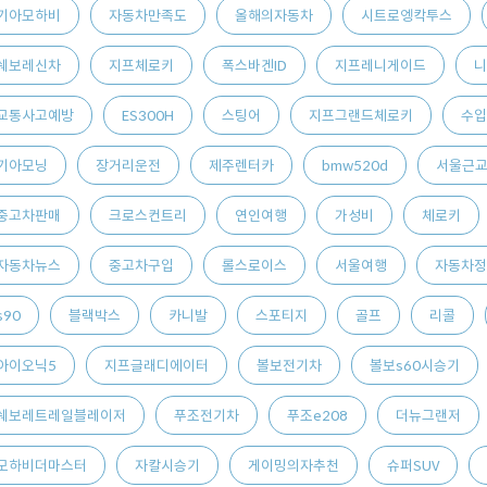
기아모하비
자동차만족도
올해의자동차
시트로엥칵투스
쉐보레신차
지프체로키
폭스바겐ID
지프레니게이드
니
교통사고예방
ES300H
스팅어
지프그랜드체로키
수입
기아모닝
장거리운전
제주렌터카
bmw520d
서울근
중고차판매
크로스컨트리
연인여행
가성비
체로키
자동차뉴스
중고차구입
롤스로이스
서울여행
자동차정
s90
블랙박스
카니발
스포티지
골프
리콜
아이오닉5
지프글래디에이터
볼보전기차
볼보s60시승기
쉐보레트레일블레이저
푸조전기차
푸조e208
더뉴그랜저
모하비더마스터
자칼시승기
게이밍의자추천
슈퍼SUV