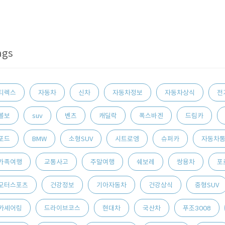
ags
티렉스
자동차
신차
자동차정보
자동차상식
전
볼보
suv
벤츠
캐딜락
폭스바겐
드림카
포드
BMW
소형SUV
시트로엥
슈퍼카
자동차
가족여행
교통사고
주말여행
쉐보레
쌍용차
포
모터스포츠
건강정보
기아자동차
건강상식
중형SUV
카셰어링
드라이브코스
현대차
국산차
푸조3008