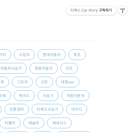
티렉스 Car Story
구독하기
기차
수입차
현대자동차
푸조
자동차시승기
쌍용자동차
지프
통계
그린카
건강
대형suv
르쉐
렉서스
시승기
자동차분석
친환경차
티렉스시승기
아우디
티볼리
테슬라
제네시스