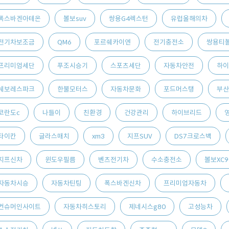
폭스바겐아테온
볼보suv
쌍용G4렉스턴
유럽올해의차
전기차보조금
QM6
포르쉐카이엔
전기충전소
쌍용티
프리미엄세단
푸조시승기
스포츠세단
자동차안전
하이
쉐보레스파크
한불모터스
자동차문화
포드머스탱
부산
코란도c
나들이
친환경
건강관리
하이브리드
타이칸
글라스매치
xm3
지프SUV
DS7크로스백
지프신차
윈도우필름
벤츠전기차
수소충전소
볼보XC9
자동차시승
자동차틴팅
폭스바겐신차
프리미엄자동차
컨슈머인사이트
자동차히스토리
제네시스g80
고성능차