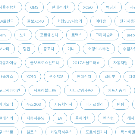
자율주행차
QM3
현대전기차
XC60
튜닝카
재
EV트렌드
볼보XC40
소형SUV시승기
아테온
전기차충
MPV
쏘카
포르쉐신차
트랙스
크라이슬러
jeep
쏘나타
링컨
중고차
미니
소형SUV추천
수입차
자동차이슈
볼보크로스컨트리
2017서울모터쇼
자동차팁
배출가스
XC90
푸조508
현대신차
말리부
디
포르쉐타이칸
쉐보레볼트EV
시트로엥시승기
지프시승기
아이오닉
푸조208
자동차역사
다카르랠리
틴팅
클래식카
자동차튜닝
EV
올해의차
렉스턴
해치
무브브로
셀토스
캐딜락하우스
포르쉐전기차
폭스바겐