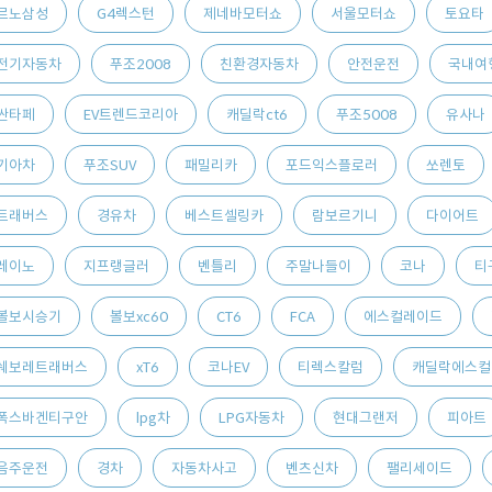
르노삼성
G4렉스턴
제네바모터쇼
서울모터쇼
토요타
전기자동차
푸조2008
친환경자동차
안전운전
국내여
싼타페
EV트렌드코리아
캐딜락ct6
푸조5008
유사나
기아차
푸조SUV
패밀리카
포드익스플로러
쏘렌토
트래버스
경유차
베스트셀링카
람보르기니
다이어트
레이노
지프랭글러
벤틀리
주말나들이
코나
티
볼보시승기
볼보xc60
CT6
FCA
에스컬레이드
쉐보레트래버스
xT6
코나EV
티렉스칼럼
캐딜락에스컬
폭스바겐티구안
lpg차
LPG자동차
현대그랜저
피아트
음주운전
경차
자동차사고
벤츠신차
팰리세이드