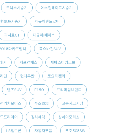
트랙스시승기
에스컬레이드시승기
형SUV시승기
재규어랜드로버
파사트GT
재규어i페이스
2018다카르랠리
폭스바겐SUV
대사
지프컴패스
세바스티앙로브
리맨
현대투싼
토요타캠리
벤츠SUV
F150
프리미엄브랜드
전기차모터쇼
푸조308
교통사고사망
드프리미어
경차혜택
상하이모터쇼
LS엠트론
자동차부품
푸조508SW