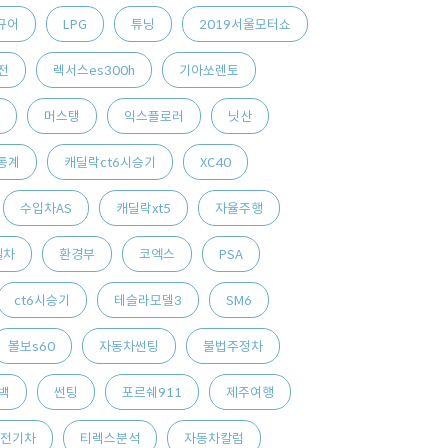
규어
LPG
튜닝
2019서울모터쇼
전
렉서스es300h
기아쏘렌토
머스탱
익스플로러
닛산
통계
캐딜락ct6시승기
XC40
수입차AS
캐딜락xt5
자율주행
젤차
환경부
코엑스
PSA
ct6시승기
테슬라모델3
SM6
볼보s60
자동차썬팅
불법주정차
백
썬팅
포르쉐911
제주여행
전기차
티렉스분석
자동차칼럼