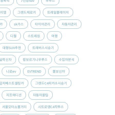
황욱익
7인승suv
우루스
지엠
그랜드체로키
트레일블레이저
카
sk가스
타이어관리
자동차관리
디젤
스트레칭
여행
대형SUV추천
트래버스시승기
딜락신차
람보르기니우루스
수입차분석
니로ev
EVTREND
볼보신차
입차베스트셀링카
그랜드C4피카소시승기
지프에디션
자동차꿀팁
서울모터쇼볼거리
시트로엥C4칵투스