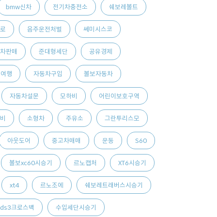
bmw신차
전기차충전소
쉐보레볼트
로
음주운전처벌
쎄미시스코
차판매
준대형세단
공유경제
교여행
자동차구입
볼보자동차
자동차설문
모하비
어린이보호구역
비
소형차
주유소
그란투리스모
아웃도어
중고차매매
운동
S60
볼보xc60시승기
르노캡처
XT6시승기
xt4
르노조에
쉐보레트래버스시승기
ds3크로스백
수입세단시승기