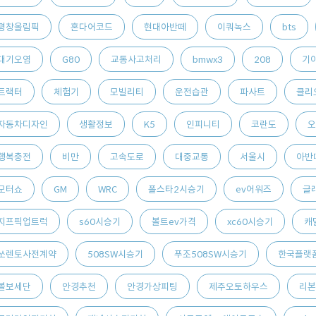
평창올림픽
혼다어코드
현대아반떼
이쿼녹스
bts
대기오염
G80
교통사고처리
bmwx3
208
기아
트랙터
체험기
모빌리티
운전습관
파사트
클리
자동차디자인
생활정보
K5
인피니티
코란도
오
행복충전
비만
고속도로
대중교통
서울시
아반
모터쇼
GM
WRC
폴스타2시승기
ev어워즈
글
지프픽업트럭
s60시승기
볼트ev가격
xc60시승기
캐
쏘렌토사전계약
508SW시승기
푸조508SW시승기
한국플랫
볼보세단
안경추천
안경가상피팅
제주오토하우스
리본