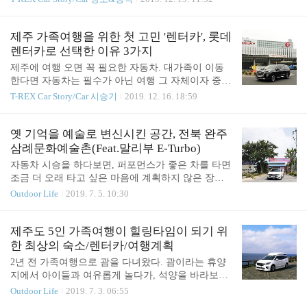
하면 인적이 드문 곳으로 바닷바람을 쐬고 와야겠다
것이 자동차이다. 자동차 여행 중 장시간/장거리 운
는 생각이 들어 당일치기 가족나들이를 계획해 봤다.
전이 부담스러워 가족들과 교대로 운전을 하는 경우
우선, 차를 배에 선적해서 이동하고, 입항한 섬에서
가 많다. 이때 자동차보험을 꼭 한 번 더 점검하길 바
제주 가족여행을 위한 첫 고민 '렌터카', 롯데
도 자차 이용이 가능하다는 점이 매력적였다. 거기에
란다. 자동차보험서에는 가족구성원으로 인정받지
렌터카로 선택한 이유 3가지
배 타..
못 하는 사람이 있기 때문이다. 자동차보험에 가족한
제주에 여행 오면 꼭 필요한 자동차. 대가족이 이동
정특약이 있지만 모든 가족 구성원이 특약의 혜택을
한다면 자동차는 필수가 아닌 여행 그 자체이자 중요
받는 것은 아니기 때문에 범위에 대해 잘 알아둘 필
한 일부죠. 개인적으로 제주여행을 하면서 더 오랜
T-REX Car Story/Car 시승기
2019. 12. 16. 18:59
요가 있다. 가장 많은 실수를 하는 형재, 자매, 남매는
시간을 함께하는 자동차가 비행기보다 더 여행의 질
내 가족이지만 자동차보험에서는 가족으로 인정되지
을 결정하는 요소라 생각합니다. 제주공항까지 가는
않는다. 가족한정의 범위는 부모, 나와 배우자, 자녀
비행시간은 왕복해야 2시간도 안 되니까요. 아이 셋
옛 기억을 예술로 변신시킨 공간, 전북 완주
(배우자의 자녀 포함)까지 즉 1촌까지만 인정되기 때
과 함께 하는 제주여행은 아이들이 비행기를 경험할
삼례문화예술촌(Feat.말리부 E-Turbo)
문이다..
수도 있고, 비행시간도 짧아 아이들이 지루해하지 않
자동차 시승을 하다보면, 퍼포먼스가 좋은 차를 타면
아도 된다는 장점이 있어 자주 오곤 하죠. 하지만, 아
조금 더 오래 타고 싶은 마음에 계획하지 않은 장거
이 셋과 함께 하는 여행은 많은 부분에서 제한을 받
리여행을 하게 된다. 거기다가 연비까지 좋다면 여행
Outdoor Life
2019. 7. 5. 10:30
습니다. 일반적인 숙소는 4인 기준인 경우가 많고, 5
에 대한 부담도 줄어 어디든 가고 싶은 마음이 커진
인실 숙소는 비용을 더 주더라도 맘에 드는 곳을 선
다. 이번에 쉐보레 말리부 1.35 E-Turbo 모델을 시승
택하기가 어렵죠. 자동차도 아이가 어린 상황에서 카
하면서 이런 마음이 들었다. 특별한 여행 계획이 있
제주도 5인 가족여행이 힐링타임이 되기 위
시트를 세개를 설치할 차를 고르려고 한다면, 특별한
던 게 아니였는데, 차를 조금 더 타고 싶은 마음에 전
한 최상의 숙소/렌터카/여행계획
대안..
북 완주군 삼례에 있는 삼례문화예술촌을 다녀오게
2년 전 가족여행으로 괌을 다녀왔다. 괌이라는 휴양
됐다. 삼례문화예술촌을 처음부터 목적지로 삼고 출
지에서 아이들과 여유롭게 놀다가, 석양을 바라보며
발한 여행은 아니였다. 전주나 다녀와야겠다고 출발
맥주 한 잔 할 상상으로 기대감이 컸다. 하지만, 현실
Outdoor Life
2019. 7. 3. 06:55
한 여행이 완주로 어떤 이유로든 바뀌고, 무계획으로
은 어린 아이들을 케어하기 바뻐, 아무리 좋은 휴양