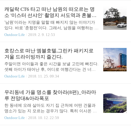
도착한 완주에서 볼거리를 찾던 중에 오게 된 곳이
지에 특급호텔이라고 해도 여행은 커녕 휴식도 쉽지
문화예술촌였다. 삼례문화예술촌은 일제강점기 때
않다는 걸 알았다. 다행히도 첫째 아이가 비행기를
캐딜락 CT6 타고 떠난 남원의 떠오르는 명
수탈한 양곡을 보관하던 창고였다고 한다. 항구가 있
타고, 바다에서 수영을 했다는 기억을 하고 있어서
소 '미스터 선샤인' 촬영지 서도역과 혼불문
는..
그나마 위안이 될 뿐... 그래서, 2년 만에 세운 가족여
학관
'남원'이라는 지명을 말할 때 빠지지 않는 이야기가
행은 너무 멀지 않은 여행지에서 좋은 음식을 먹고,
있다. 바로 '춘향전'이다. 그래서, 남원을 여행하는 사
호텔숙소에서 최대한 휴식을 하는 여행으로 계획했
람이라면 '춘향테마파크'는 빠지지 않고 꼭 방문해야
Outdoor Life
2019. 2. 9. 12:53
다. 아이들이 좋아하는 비행기를 짧게라도 꼭 타고
하는 곳으로 자리잡았다. 하지만, 최근 남원의 핫플
갈 여행지로....선택할 수 있는 최적의 장소는 누가 봐
레이스는 춘향테마파크가 아니다. 이병헌과 김태리
도 '제주도'였다. 제주도행 비행기표는 성수기가 아니
가 출연한 '미스터 선샤인'의 촬영지로 알려진 그 곳
호캉스로 떠난 엠블호텔,그린카 패키지로
여서 비싸지 않게 구할 수 있었고, 숙소 역시..
이 가장 핫 플레이스로 자리잡고 있다. 녹슨 철길이
겨울 드라이빙까지 즐긴다.
이어진 중간에는 목조로 건축된 서도역이 자리잡고
주말이면 아이들과 좋은 시간을 보낼 고민에 빠진다.
있다. 1934년에 준공되어 85년의 세월동안 자리를 지
셋째 아이가 태어난 후, 어디로 여행간다는 건 너무
킨 역사답게 고즈막한 여유로움과 지금은 사용되지
큰 모험이 됐기 때문이다. 그래서, 이번 여름에는 1년
Outdoor Life
2018. 11. 25. 09:34
않는 장소지만 왠지 따뜻함까지 느껴지는 곳였다. 드
에 한번 가는 휴가도 가지 못 했다. 이런 상황은 안 주
라마에서는 서도역 철길위에 구동매(유영석)이 앉아
변 지인들은 최근 유행하는 '호캉스'라도 다녀오라고
서 누군가를 기다리는 장면으로 유명한 곳이다.이 곳
추천하곤 한다. 호텔에 가서....다른 고민없이 휴식을
우리동네 가을 명소를 찾아라(8편)_아라마
에서 구동매는 짝사랑하는 애기씨(김태리)가 나타나
취하고 오라는 추천을 해주는 것이다. 호텔이라는 단
루 전망대&아라폭포
지 ..
어에서 오는 부담감은 있었지만, 와이프와 나, 그리
한 동네에 오래 살아도 자기 집 근처에 어떤 건물과
아이들에게 새로운 변화와 휴식이 필요한 시기라는
명소가 있는 지 모르는 경우가 많다. 특히 이사온 지
건 느끼고 있었기에 호캉스를 떠나보기로 결심했다.
얼마 안 된 사람들은 더더욱 알기 힘들 것이다. 하지
Outdoor Life
2018. 10. 12. 22:59
호캉스로 결정한 호텔은 '엠블호텔 고양'이다. 우선
만, 이사를 떠날 계획이 없는 상황에서 집 주변에 무
집에서 너무 멀지도 가깝지도 않아 적당히 여행의 느
엇이 있는 지 잘 모른다는 건 우리 가족이나 나에게
낌도 나는 곳이다. 경기도 최초의 5성 호텔이라는 점