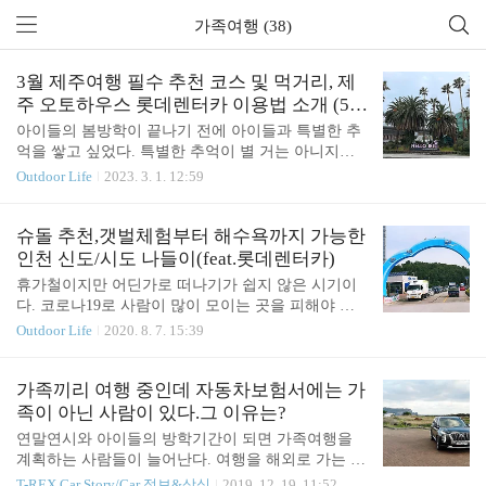
가족여행 (38)
3월 제주여행 필수 추천 코스 및 먹거리, 제
주 오토하우스 롯데렌터카 이용법 소개 (5인
가족 여행기)
아이들의 봄방학이 끝나기 전에 아이들과 특별한 추
억을 쌓고 싶었다. 특별한 추억이 별 거는 아니지만
아이들이 좋아하고 기억에 남을 경험이 있으면 좋겠
Outdoor Life
2023. 3. 1. 12:59
다는 생각을 했다. 아이들에게 올 겨울에 가장 기억
에 남는 여행이 어디였냐고 물어보니 첫째는 장소가
아닌 풀빌라에서 하루 종일 수영을 한 게 좋았다고
슈돌 추천,갯벌체험부터 해수욕까지 가능한
했다. 막둥이는 바다가 보고 싶다는 말을 했다. 둘째
인천 신도/시도 나들이(feat.롯데렌터카)
는 외국이 아닌 곳에 비행기를 타고 싶다는 이야기
휴가철이지만 어딘가로 떠나기가 쉽지 않은 시기이
덧붙였다. 위의 이야기를 조합하면 나올 수 있는 장
다. 코로나19로 사람이 많이 모이는 곳을 피해야 하
소는 부산 아니면 여수, 제주도 정도의 여행지가 떠
고, 오랜 장마로 비를 피해 날짜를 정하기도 쉽지 않
Outdoor Life
2020. 8. 7. 15:39
올랐다. 고민할 필요가 없었다. 아이들의 봄방학은
기 때문이다. 하지만, 8월에 생신이신 아버지를 생각
짧으니까 그냥 이럴 땐 빠르게 결정하고 어디든 가는
하면 인적이 드문 곳으로 바닷바람을 쐬고 와야겠다
게 중요했다.(여름에 가 본 제주였지만 겨울은 또 다
는 생각이 들어 당일치기 가족나들이를 계획해 봤다.
가족끼리 여행 중인데 자동차보험서에는 가
르니 그냥 무조건 가는 걸로....) 금요일 제주도 비행
휴가철이지만 어딘가로 떠나기가 쉽지 않은 시기이
족이 아닌 사람이 있다.그 이유는?
기..
다. 코로나19로 사람이 많이 모이는 곳을 피해야 하
연말연시와 아이들의 방학기간이 되면 가족여행을
고, 오랜 장마로 비를 피해 날짜를 정하기도 쉽지 않
계획하는 사람들이 늘어난다. 여행을 해외로 가는 경
기 때문이다. 하지만, 8월에 생신이신 아버지를 생각
우도 많아졌지만, 국내 여행의 경우에 빠질 수 없는
T-REX Car Story/Car 정보&상식
2019. 12. 19. 11:52