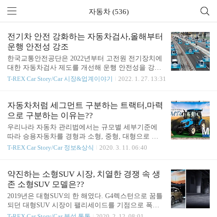
자동차 (536)
전기차 안전 강화하는 자동차검사,올해부터
운행 안전성 강조
한국교통안전공단은 2022년부터 고전원 전기장치에
대한 자동차검사 제도를 개선해 운행 안전성을 강화
한다고 밝혔다. 공단은 친환경자동차에 사용되는 고
T-REX Car Story/Car 시장&업계이야기
2022. 1. 27. 13:31
전원 전기장치와 경고음발생장치의 작동여부 등에
대한 자동차검사 제도를 개선한다. 그동안 자동차검
사 시 전기차의 육안검사 및 절연저항 검사를 하였으
자동차처럼 세그먼트 구분하는 트랙터,마력
나, 올해부터는 전기차의 누전 사고 예방을 강화하기
으로 구분하는 이유는??
위해 고전원 전기장치와 배터리의 절연·작동상태와
우리나라 자동차 관리법에서는 규모별 세부기준에
같은 이상 유무를 전자장치 진단기 등으로 점검한다.
따라 승용자동차를 경형과 소형, 중형, 대형으로 구
또 보행자의 사고예방을 위해 하이브리드, 전기·수소
분한다. 분류하는 기준은 배기량과 크기이며, 경형은
T-REX Car Story/Car 정보&상식
2020. 3. 11. 06:40
차 등 저소음자동차에 장착된 경고음발생장치와 후
초소형과 일반형으로 나눠진다. 예를 들자면, 배기량
방보행자 안전장치의 작동상태도 확인한다. 아울러,
1,600cc 미만이고 길이 4.7m, 너비 1.7m, 높이 2.0m
2021년 이전에 등록된 어린이운송용 승합자동차는
이하인 차량은 소형으로 분류하고, 배기량이 250cc
약진하는 소형SUV 시장, 치열한 경쟁 속 생
운행기록장치 설치 의무화 유예기간이 올해까지다.
(전기자동차의 경우 최고정격출력이 15kW) 이하인
존 소형SUV 모델은??
내년부터는 운행기록장치 ..
경우는 경형차로 구분한다. 초소형 자동차의 경우에
2019년은 대형SUV의 한 해였다. G4렉스턴으로 꿈틀
는 경형의 배기량에 길이 3.6m, 너비 1.5m, 높이 2.0m
되던 대형SUV 시장이 팰리세이드를 기점으로 폭발
이하인 차량을 별도로 구분하고 있다. 하지만, 일반
적인 시장 성장을 기록했다. 대형SUV를 6개월 이상
T-REX Car Story/Car 분석 톡톡
2020. 2. 12. 08:01