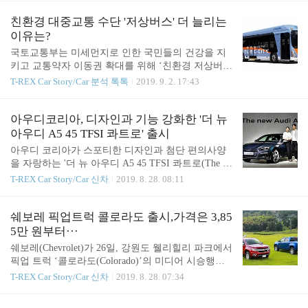
선보인 모델은 기존에 미니 클럽맨이 가지고 있는 실
개 트림의 풀 라인업이 완성되어 국내 소비자들에게
용성과 디자인 철학을 그대로 계승하면서도 현대적
더 넓은 선택의 폭을 제공한다. '프리미엄 SUV'라는
친환경 대중교통 수단 '저상버스' 더 늘리는
인 해석을 가미해 새롭게 태어났다. 기존 모델이 ..
새로운 세그먼트를 개척한 그랜드 체로키는 지난 19
이유는?
92년 등장해 2019년 상반기 기준 전 세계 누적 판매
국토교통부는 미세먼지로 인한 국민들의 건강을 지
량 600만 대를 넘어선 지프의 스테디셀러 모델이다.
키고 교통약자 이동권 확대를 위해 ‘친환경 저상버
2019년식 그랜드 체로키 리미티드 3.0 터보 디젤 모
스’를 추가 도입할 수 있도록 91억원 규모의 추경예
T-REX Car Story/Car 분석 톡톡
2019. 9. 2. 17:43
델은 지프의 독보적인 오프로드 4X4 시스템은 물론,
산을 투입한다. 올해 초 유례없는 미세먼지 발생에
럭셔리 세단 수준의 온로드 주행 성능까지 갖췄다.
따른 공기질 악화로 국민 건강에 대한 우려가 높아짐
또한, 전면 범퍼, 그릴 링, 루..
에 따라 친환경 시내버스 확대에 대한 사회적 요구가
아우디코리아, 디자인과 기능 강화한 '더 뉴
증가하고 있는 상황이다. 이에 맞춰 범정부 차원에서
아우디 A5 45 TFSI 콰트로' 출시
추진하고 있는 친환경차 보급 확대 정책에 교통약자
아우디 코리아가 스포티한 디자인과 첨단 편의사양
이동편의 증진을 위한 ‘저상버스 도입 지원사업’을
을 자랑하는 '더 뉴 아우디 A5 45 TFSI 콰트로(The ne
접목, 추경예산으로 편성했다. 이 사업은 저상버스와
w Audi A5 45 TFSI quattro)'를 26일 출시했다. A5는
T-REX Car Story/Car 신차
2019. 8. 28. 08:11
일반버스 차량가격의 차액에 대해 국가와 지자체가
스포티한 외관 디자인, 우아한 실내 분위기, 혁신적
50:50(서울은 40:60)를 매칭해 노선버스 운송사업자
인 기술을 자랑하는 아우디의 중형 세단이다. 이번에
에게 보조금을 지급하는 방식이다. 국토부는 이번에
출시되는 2019년식 더 뉴 아우디 A5 45 TFSI 콰트로
쉐보레 픽업트럭 콜로라도 출시,가격은 3,85
추경 예산 91억원을 투입한다. 이는 200여대를 지원..
는 2세대 완전변경 모델로 감성과 기능성, 높은 효율
5만 원부터···
성이 최적의 조화를 이루고 있는 것은 물론, 국내 시
쉐보레(Chevrolet)가 26일, 강원도 웰리힐리 파크에서
장에서는 처음 선보이는 모델이다. 아울러 이번에 출
픽업 트럭 ‘콜로라도(Colorado)’의 미디어 시승행사
시되는 더 뉴 아우디 A5 45 TFSI 콰트로는 △스포트
를 진행하고 본격 사전계약에 돌입한다. 콜로라도는
T-REX Car Story/Car 신차
2019. 8. 28. 07:34
백 △쿠페 △카브리올레의 3가지 라인업으로 출시된
진정한 아메리칸 라이프 스타일을 완벽하게 구현할
다. 구체적으로 더 뉴 아우디 A5 45 TFSI 콰트로의
수 있는 중형 픽업트럭으로, 견고한 풀박스 프레임
모든 라인업은 2.0ℓ 직렬 4기통 가솔린..