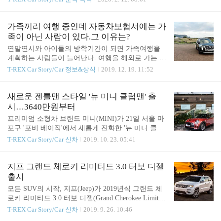
적으로 쓰는 세그먼트는 유럽에서 쓰는 방식으로 앞
기다리며 사는 고객들이 늘어나고, 고가의 프리미엄
범퍼와 뒤 범퍼의 길이로만 구분하는 방식이다. 예를
대형SUV 모델도 2019년에는 19,644대나 판매될 정
들면 A 세그먼트는 전체 길이 3,500mm 이하의 작은
도로 전방위적으로 좋은 성적을 기록했다. 2020년에
가족끼리 여행 중인데 자동차보험서에는 가
자동차, B ..
도 제네시스 GV80을 시작으로 폭스바겐 투아렉 등
족이 아닌 사람이 있다.그 이유는?
경쟁력을 갖춘 대형SUV가 출시하며, 2020년도 2019
연말연시와 아이들의 방학기간이 되면 가족여행을
년과 같은 좋은 성적을 기록할 가능성이 높다는 전망
계획하는 사람들이 늘어난다. 여행을 해외로 가는 경
이 이어지고 있다. 이런 분위기 속에 소형SUV 시장
우도 많아졌지만, 국내 여행의 경우에 빠질 수 없는
T-REX Car Story/Car 정보&상식
2019. 12. 19. 11:52
도 다시 꿈틀되며 SUV 시장의 중심으로 들어올 것으
것이 자동차이다. 자동차 여행 중 장시간/장거리 운
로 보인다. 가족 중심의 고객들이 선택하는 대형SUV
전이 부담스러워 가족들과 교대로 운전을 하는 경우
와는 다르게 개인 운전용 SUV이자 세컨 SUV로 소형
가 많다. 이때 자동차보험을 꼭 한 번 더 점검하길 바
새로운 젠틀맨 스타일 '뉴 미니 클럽맨' 출
SUV에 대한 수요가 늘어나..
란다. 자동차보험서에는 가족구성원으로 인정받지
시…3640만원부터
못 하는 사람이 있기 때문이다. 자동차보험에 가족한
프리미엄 소형차 브랜드 미니(MINI)가 21일 서울 마
정특약이 있지만 모든 가족 구성원이 특약의 혜택을
포구 '포비 베이직'에서 새롭게 진화한 '뉴 미니 클럽
받는 것은 아니기 때문에 범위에 대해 잘 알아둘 필
맨'을 공식 출시했다. 이번에 선보인 뉴 미니 클럽맨
T-REX Car Story/Car 신차
2019. 10. 23. 05:41
요가 있다. 가장 많은 실수를 하는 형재, 자매, 남매는
은 2015년 출시된 3세대 클럽맨의 부분변경 모델로,
내 가족이지만 자동차보험에서는 가족으로 인정되지
뉴 미니 클럽맨은 전통적인 슈팅 브레이크 콘셉트를
않는다. 가족한정의 범위는 부모, 나와 배우자, 자녀
현대적으로 재해석해 소형차이면서도 편안한 승차감
지프 그랜드 체로키 리미티드 3.0 터보 디젤
(배우자의 자녀 포함)까지 즉 1촌까지만 인정되기 때
과 넓은 공간, 그리고 우수한 공간성을 자랑한다. 특
출시
문이다..
히 4개의 도어와 5개의 풀 사이즈 시트, 양방향으로
모든 SUV의 시작, 지프(Jeep)가 2019년식 그랜드 체
오픈되는 후면부의 스플릿 도어와 함께 위치한 다목
로키 리미티드 3.0 터보 디젤(Grand Cherokee Limited
적 트렁크 공간은 미니 클럽맨을 상징하는 대표적인
3.0 Turbo Diesel) 모델을 출시했다. 이로써 지프 그랜
T-REX Car Story/Car 신차
2019. 9. 26. 10:46
특징이자 창조적인 공간 활용성을 제공한다. 이번에
드 체로키는 가솔린 모델 3종과 디젤 모델 3종, 총 6