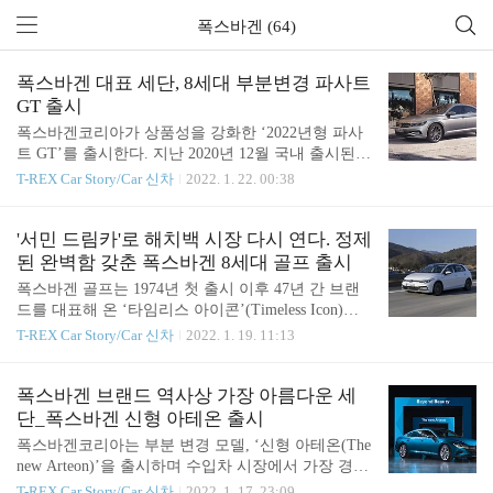
폭스바겐 (64)
폭스바겐 대표 세단, 8세대 부분변경 파사트
GT 출시
폭스바겐코리아가 상품성을 강화한 ‘2022년형 파사
트 GT’를 출시한다. 지난 2020년 12월 국내 출시된 8
세대 부분변경 모델 파사트 GT는 폭스바겐 모델 최
T-REX Car Story/Car 신차
2022. 1. 22. 00:38
초로 적용된 통합 운전자 보조시스템 ‘IQ.드라이
브’를 비롯, 인터랙티브 라이팅 시스템 ‘IQ.라이트-L
ED 매트릭스 헤드라이트’ 등이 적용되어 진일보한
'서민 드림카'로 해치백 시장 다시 연다. 정제
스마트 비즈니스 세단의 기준을 제시하며 국내 소비
된 완벽함 갖춘 폭스바겐 8세대 골프 출시
자에게 꾸준한 인기를 구가하고 있다. 이번에 출시된
폭스바겐 골프는 1974년 첫 출시 이후 47년 간 브랜
‘2022년형 파사트 GT’는 기존 연식 모델의 혁신적인
드를 대표해 온 ‘타임리스 아이콘’(Timeless Icon)이
기술 및 편의 사양을 그대로 채택하면서도 새로운 E
자 현재까지 3,500만 대 이상 판매된 폭스바겐의 핵
T-REX Car Story/Car 신차
2022. 1. 19. 11:13
A288 evo 엔진을 탑재해 성능과 효율을 높이고, 한국
심 모델이다. 한국에서도 2005년 법인 설립 이후 누
고객들이 선호하는 사양들을 적용해 상품성을 강화
적판매량 47,283대를 기록하며 폭스바겐코리아의 성
한 점이 특징이다. 2022년형 파사트 GT는 혁신적인
장을 이끈 주역이기도 하다. 신형 8세대 골프는 반세
폭스바겐 브랜드 역사상 가장 아름다운 세
‘트윈도징 테크놀로지’가 장착..
기에 걸친 골프의 헤리티지를 계승하면서도 깔끔하
단_폭스바겐 신형 아테온 출시
고 정제된 라인, 완벽한 비율과 다이내믹한 실루엣으
폭스바겐코리아는 부분 변경 모델, ‘신형 아테온(The
로 과거와 미래가 공존하는 골프만의 디자인 언어를
new Arteon)’을 출시하며 수입차 시장에서 가장 경쟁
정립했다. 인테리어는 운전자 중심의 인체공학적 설
이 치열한 세단 시장 공략에 나선다. 아테온은 예술
T-REX Car Story/Car 신차
2022. 1. 17. 23:09