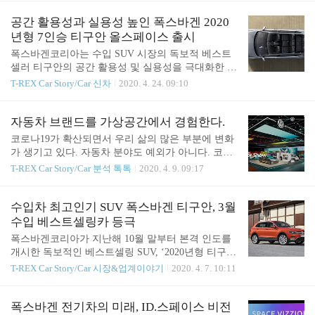
8단 자동 변속기와 조합되어 도심 속 저..
을 이어가고 있다. 티구안은 폭스바겐 고유의 탄탄한
주행 성능과 기본기, 검증된 안전성과 최첨단 운전자
공간 활용성과 실용성 높인 폭스바겐 2020
보조 시스템, 경제성을 고루 갖춰 국산, 수입차 관계
년형 7인승 티구안 올스페이스 출시
없이 3-4천만원대 SUV를 고려하는 이들에게 큰 인기
폭스바겐코리아는 수입 SUV 시장의 독보적 베스트
를 얻고 있다. 고객들이 티구안에 주목하는 또 다른
셀러 티구안의 공간 활용성 및 실용성을 극대화한 20
이유가 하나 더 있다. 티구안 오너들은 기존 오너들
20년형 티구안 올스페이스(Tiguan Allspace) 7인승 모
T-REX Car Story/Car 신차
2020. 4. 24. 09:10
의 추천으로 구매를 결정하는 경우가 많은데, 그 결
델을 출시하고, 오는 5월부터 본격 인도를 실시한다.
정적인 요인은 바로 국산차와 대비해도 뒤지지 않는
2020년형 티구안 올스페이스는 폭스바겐코리아가 20
유지보수 비용에 있다. 실제로 차량을 운행하는 데
05년 한국 시장 진출 이후 최초로 도입하는 7인승 모
자동차 브랜드를 가상공간에서 경험한다.
드는 총 소유비용(TCO)에 가장 큰..
델로, 재작년 티구안 올스페이스의 5인승 모델 출시
코로나19가 확산되면서 우리 삶의 많은 부분에 변화
이후 지속됐던 고객들의 요구를 반영해 7인승 버전
가 생기고 있다. 자동차 분야도 예외가 아니다. 코로
으로 출시된다. 7인승 티구안 올스페이스는 3열 시트
나19의 영향으로 사회적 거리두기를 지키기 위한 제
T-REX Car Story/Car 분석 톡톡
2020. 4. 9. 09:17
도입으로 5인승 대비 한층 더 높은 공간 활용성을 자
네바 모터쇼가 온라인모터쇼로 바뀌고, 부산모터쇼
랑하며, 일상생활뿐만 아니라 아웃도어 액티비티까
와 파리모터쇼가 취소되고, 신차 출시를 온라인으로
지 다양한 라이프스타일에 최적화된 모델이다. 폭스
중계하는 방식으로 바뀌게 되었다. 많은 소비자를 만
수입차 최고인기 SUV 폭스바겐 티구안, 3월
바겐 티구안 올스페이스는 이미 전 세대 대비 실내공
날 수 있는 자리가 줄어든다는 것은 자동차 판매에
수입 베스트셀링카 등극
간이 커진 2세대 티구안의 플랫폼을 ..
영향을 끼치고, 브랜드를 알릴 수 있는 기회가 줄어
폭스바겐코리아가 지난해 10월 말부터 본격 인도를
든다는 것이다. 브랜드 입장에서는 홍보 마케팅에 큰
개시한 독보적인 베스트셀링 SUV, ‘2020년형 티구
차질을 불러모으고 있는 상황이다. 이런 분위기를 적
안’이 지난 3월 총 1,022대가 판매되며 전체 수입차
T-REX Car Story/Car 시장&업계이야기
2020. 4. 7. 10:11
극적으로 돌파하기 위한 방법으로 브랜드와 모델을
시장 월간 베스트셀링카 1위를 기록했다. 폭스바겐
온라인으로 소개하는 가상공간이 속속 공개되고 있
티구안은 전 세계적으로 500만대 이상 판매된 글로
어 눈길을 끈다. 폭스바겐은 온라인에서 브랜드의 새
벌 베스트셀링 SUV이자, 한국 수입차 시장에서도 지
폭스바겐 전기차의 미래, ID.스페이스 비전
로운 모델들을 가상 현실로 체험할 수 있는 “버추얼