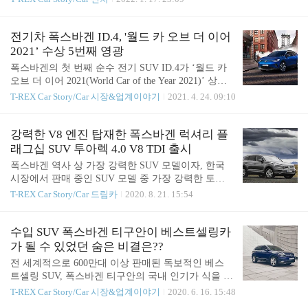
계와 한층 진화된 디지털화를 통해 미래 지향적으로
적 디자인을 상징하는 ‘아트(Art)’와 영속성을 상징
업그레이드 됐다. 10.25인치 고해상도 ‘디지털 콕핏
하는 ‘이온(Eon)’의 합성어로, 폭스바겐의 새로운 디
프로’와 10인치 ‘MIB3 디스커버 프로’ 인포테인먼트
자인 DNA를 대변하는 모델이자 세단 라인업의 플래
전기차 폭스바겐 ID.4, '월드 카 오브 더 이어
시스템, 직관적인 ‘터치식..
그십 역할을 담당하고 있다. 아테온은 한국 시장에 2
2021’ 수상 5번째 영광
018년 12월 첫 선을 보인 이후 3040 젊은 고객층의 까
폭스바겐의 첫 번째 순수 전기 SUV ID.4가 ‘월드 카
다로운 취향을 두루 만족시키며 두터운 고객 층을 형
오브 더 이어 2021(World Car of the Year 2021)’ 상을
성했다. 그 결과 한국은 아테온의 세계 3대 시장으로
수상했다. ‘월드 카 오브 더 이어’ 는 전세계 24개국,
T-REX Car Story/Car 시장&업계이야기
2021. 4. 24. 09:10
자리매김했다. 이번에 선보인 신형 아테온은 아름다
93명의 전문기자가 심사위원으로 참여해 전 세계에
움을 넘어 세단의 편안함, 스포츠카의 날렵함, 일상
서 출시된 신차 중 가장 혁신적인 차를 선정하는 가
에서의 탁월한 실용성을 모두 겸비했다. 더욱 뚜렷해
장 권위를 인정받는 상이다. 폭스바겐 브랜드의 CEO
강력한 V8 엔진 탑재한 폭스바겐 럭셔리 플
진 전면부 디자인과 날렵..
랄프 브란트슈타터(Ralf Brandsttter)는 “ID.4가 ‘월드
래그십 SUV 투아렉 4.0 V8 TDI 출시
카 오브 더 이어’로 선정된 것을 굉장히 기쁘게 생각
폭스바겐 역사 상 가장 강력한 SUV 모델이자, 한국
한다. 자동차 업계에서 가장 중요한 상을 받았다는
시장에서 판매 중인 SUV 모델 중 가장 강력한 토크
부분에서뿐만 아니라, 폭스바겐의 뛰어난 팀원들이
를 자랑하는 럭셔리 플래그십 SUV, ‘신형 투아렉 4.0
T-REX Car Story/Car 드림카
2020. 8. 21. 15:54
훌륭한 아이디어를 실현해 냈다는 점을 심사위원단
V8 TDI(The new Touareg 4.0 V8 TDI)’를 공식 출시하
으로부터 인정받은 결과이기 때문”이라며 “ID.4는 글
고 본격적인 판매를 시작한다. 폭스바겐 신형 투아렉
로벌 시장을 겨냥한 전기차로 전 세계 시..
4.0 V8 TDI는 폭발적인 힘을 갖춘 4.0리터(3,956 cc)
수입 SUV 폭스바겐 티구안이 베스트셀링카
V8 엔진을 장착해 강력한 드라이빙 퍼포먼스를 선사
가 될 수 있었던 숨은 비결은??
한다. 한국 시장에서 판매 중인 SUV 모델 중 가장 강
전 세계적으로 600만대 이상 판매된 독보적인 베스
력한 91.8kg.m (900Nm, 1,250rpm~3,250rpm)의 최대
트셀링 SUV, 폭스바겐 티구안의 국내 인기가 식을 줄
토크와 421마력(421ps, 3,500rpm~5,000rpm)의 최고
을 모른다. 지난 3, 4월 수입차 전체 베스트셀링 1위
T-REX Car Story/Car 시장&업계이야기
2020. 6. 16. 15:48
출력을 내는 V8 TDI 엔진은 상시 사륜구동 시스템과
를 기록, 지난 5월까지 약 4천여 대가 판매 되며 명성