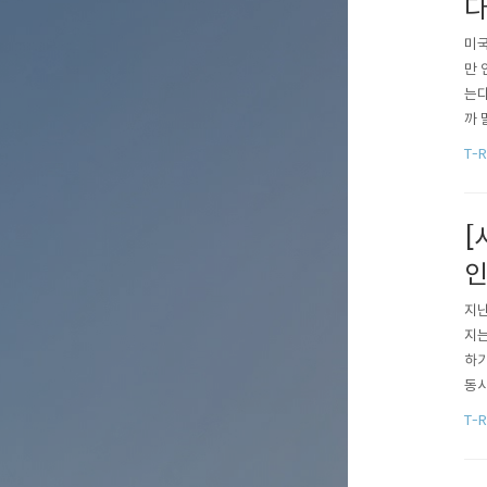
미국
만 
는다
까 
하게
T-R
모르
대형
[
인
지난
지는
하기
동시
들었
T-R
CT
셔리