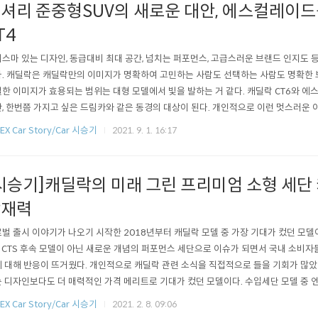
셔리 준중형SUV의 새로운 대안, 에스컬레이드
T4
스마 있는 디자인, 동급대비 최대 공간, 넘치는 퍼포먼스, 고급스러운 브랜드 인지도 
. 캐딜락은 캐딜락만의 이미지가 명확하여 고민하는 사람도 선택하는 사람도 명확한 
한 이미지가 효용되는 범위는 대형 모델에서 빛을 발하는 거 같다. 캐딜락 CT6와 에
, 한번쯤 가지고 싶은 드림카와 같은 동경의 대상이 된다. 개인적으로 이런 멋스러운
트로 옮겨졌을 때 어떤 모습으로 완성될까 궁금증이 컸고, 경험에 따라 구매의사도 가졌
EX Car Story/Car 시승기
2021. 9. 1. 16:17
드 아이덴티티를 흡수하며 세단스러운 스포츠카처럼 넘치는 힘을 주체할 수 없는 모델
결이 다른 준중형세단..
시승기]캐딜락의 미래 그린 프리미엄 소형 세단 
잠재력
벌 출시 이야기가 나오기 시작한 2018년부터 캐딜락 모델 중 가장 기대가 컸던 모델이
 CTS 후속 모델이 아닌 새로운 개념의 퍼포먼스 세단으로 이슈가 되면서 국내 소비자
 대해 반응이 뜨거웠다. 개인적으로 캐딜락 관련 소식을 직접적으로 들을 기회가 많
 디자인보다도 더 매력적인 가격 메리트로 기대가 컸던 모델이다. 수입세단 모델 중 
 모델은 찾기 어렵다는 생각이 들 정도로 전체적으로 상향평준화된 모델였기 때문이다
EX Car Story/Car 시승기
2021. 2. 8. 09:06
함께 사전계약이 이뤄졌고, 얼마 후 많은 미디어들은 서킷에서의 시승경험을 토대로 