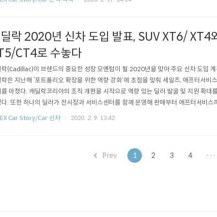
93대, 재규어 78대, 마세라티 65대, 닛산 59대, 캐딜락..
딜락 2020년 신차 도입 발표, SUV XT6/ XT4
T5/CT4로 수놓다
락(Cadillac)이 브랜드의 중요한 성장 모멘텀이 될 2020년을 맞아 주요 신차 도입 
락은 지난해 ‘포트폴리오 확장을 위한 역량 강화’에 초점을 맞춰 세일즈, 애프터서비스
를 마쳤다. 캐딜락코리아의 조직 개편을 시작으로 역량 있는 딜러 발굴 및 지원 확대를
다. 또한 하나의 딜러가 전시장과 서비스센터를 함께 운영해 판매부터 애프터서비스까
스’ 체계를 구축하여 캐딜락만의 ‘고객 중심’ 럭셔리를 경험할 수 있는 환경을 마련했다
EX Car Story/Car 신차
2020. 2. 9. 13:42
담은 ‘에스칼라’컨셉트의 디자인을 최초로 도입하고 최첨단 테크놀러지를 대거 적용한 플래
..
Prev
1
2
3
4
···