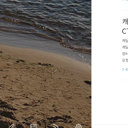
엥 
캐
C
캐딜
캐딜
정비
모했
서비
T-R
을 
를 지