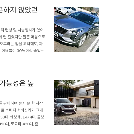
피곤하지 않았던
랙터 런칭 및 시승행사가 있어
에 먼 길였지만 들뜬 마음으로
오후라는 점을 고려해도, 과
로 이용률이 30%이상 줄었다
시간 20분 정도의 시간이 소
하는 시간과 큰 차이가 없게
 가능성은 높
0대를 판매하며 좋지 못 한 시작
등으로 소비자 소비심리가 크게
3대, 쉐보레, 1474대, 볼보
450대, 토요타 420대, 혼다 3
25대, 포르쉐 99대, 시트로