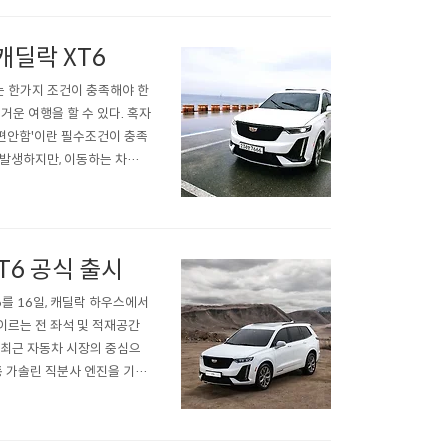
캐딜락 XT6
 한가지 조건이 충족해야 한
거운 여행을 할 수 있다. 혹자
'편안함'이란 필수조건이 충족
 발생하지만, 이동하는 차량의
황이지만, 오랜만에 바다 구경
다. 정말로 든든한 동반자였
T6 공식 출시
를 16일, 캐딜락 하우스에서
 이르는 전 좌석 및 적재공간
 최근 자동차 시장의 중심으
기통 가솔린 직분사 엔진을 기본
 하이드로매틱 자동 9단 변속
드라이빙 감각을 선사한다. ..