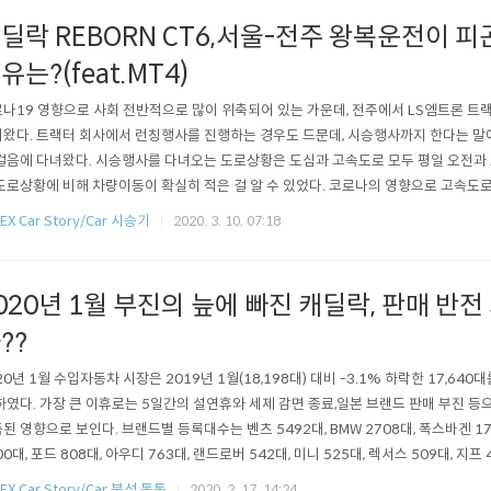
딜락 REBORN CT6,서울-전주 왕복운전이 
유는?(feat.MT4)
나19 영향으로 사회 전반적으로 많이 위축되어 있는 가운데, 전주에서 LS엠트론 트
왔다. 트랙터 회사에서 런칭행사를 진행하는 경우도 드문데, 시승행사까지 한다는 말
걸음에 다녀왔다. 시승행사를 다녀오는 도로상황은 도심과 고속도로 모두 평일 오전과 
도로상황에 비해 차량이동이 확실히 적은 걸 알 수 있었다. 코로나의 영향으로 고속도
라디오 방송을 들었던 걸 직접 확인할 수 있었다. 도로상황은 실제 정속 주행할 경우 2
EX Car Story/Car 시승기
2020. 3. 10. 07:18
다고 내비게이션은 안내하고 있었는데, 좋은 도로상황의 영향으로 내비게이션이 안내
할 수 있었다. 내비게..
020년 1월 부진의 늪에 빠진 캐딜락, 판매 반전
??
20년 1월 수입자동차 시장은 2019년 1월(18,198대) 대비 -3.1% 하락한 17,64
하였다. 가장 큰 이휴로는 5일간의 설연휴와 세제 감면 종료,일본 브랜드 판매 부진 
된 영향으로 보인다. 브랜드별 등록대수는 벤츠 5492대, BMW 2708대, 폭스바겐 175
00대, 포드 808대, 아우디 763대, 랜드로버 542대, 미니 525대, 렉서스 509대, 지프 
대 등으로 선두권의 브랜드들은 나름 선전한 기록을 보였다. 하지만, 링컨 152대, 푸조 1
EX Car Story/Car 분석 톡톡
2020. 2. 17. 14:24