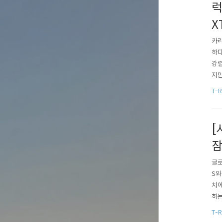
럭
X
카리
하다
강렬
지만
그먼
T-R
브랜
는 
[
글로
S와
치에
하는
좋은
T-R
와 