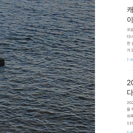
캐
이
코로
다녀
한 
거 
는 
T-R
요된
도착
2
다
20
을 
위축
11
31
T-R