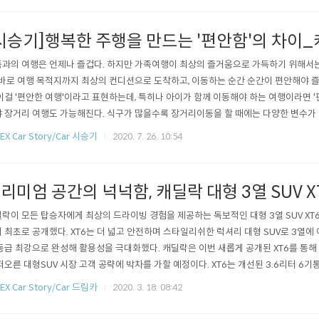
 궁금증과 기대감은 하..
시승기]행복한 주행을 만드는 '편안함'의 차이_
과의 여행은 언제나 즐겁다. 하지만 가족여행이 최상의 즐거움으로 가득하기 위해서는
 바로 여행 목적지까지 최상의 컨디션으로 도착하고, 이동하는 순간 순간이 편안해야 즐
이걸 '편안한 여행'이라고 표현하는데, 특히나 아이가 함께 이동해야 하는 여행이라면 
 장거리 여행도 가능해진다. 식구가 많을수록 장거리이동을 할 때에는 다양한 변수가
과 승차감이 좋다면 많은 부분 해결된다. 코로나19로 이동에 많은 제약이 따르는 상
EX Car Story/Car 시승기
2020. 7. 26. 10:54
위해 강원도여행을 하기로 결정한 상황에서 캐딜락 XT6를 시승할 수 있었던 건 축복였
 시승하는 약 400..
리미엄 공간의 넉넉함, 캐딜락 대형 3열 SUV X
락이 모든 탑승자에게 최상의 드라이빙 경험을 제공하는 독보적인 대형 3열 SUV XT6
 최초로 공개했다. XT6는 더 넓고 안전하며 스타일리쉬한 럭셔리 대형 SUV로 3열에
동급 최강으로 완성해 활용성을 극대화했다. 캐딜락은 이번 새롭게 공개된 XT6를 통해
떠오른 대형SUV 시장 고객 공략에 박차를 가할 예정이다. XT6는 개선된 3.6리터 6
 장착해 ▲최고출력 314마력, ▲최대토크 38kg•m의 강력한 성능을 발휘한다. 특히
EX Car Story/Car 드림카
2020. 3. 18. 08:42
 장착, 전자식 변속 레버 시스템, 20인치 프리미엄 휠 등과 함께 더욱 여유롭고 정교한 