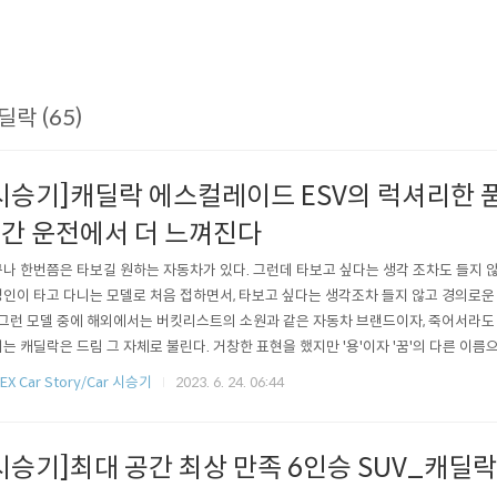
딜락 (65)
시승기]캐딜락 에스컬레이드 ESV의 럭셔리한 품
간 운전에서 더 느껴진다
나 한번쯤은 타보길 원하는 자동차가 있다. 그런데 타보고 싶다는 생각 조차도 들지 
인이 타고 다니는 모델로 처음 접하면서, 타보고 싶다는 생각조차 들지 않고 경의로운 
 그런 모델 중에 해외에서는 버킷리스트의 소원과 같은 자동차 브랜드이자, 죽어서라도
는 캐딜락은 드림 그 자체로 불린다. 거창한 표현을 했지만 '용'이자 '꿈'의 다른 이
SUV 캐딜락 에스컬레이드 ESV는 말이 길게 필요없는 모델이다. 운전할 기회가 있어도
EX Car Story/Car 시승기
2023. 6. 24. 06:44
차를 전문적으로 다루는 일을 하는 사람도 쉽게 만나기 어려운 모델이다. 이번 시승에
 3박 4..
시승기]최대 공간 최상 만족 6인승 SUV_캐딜락 