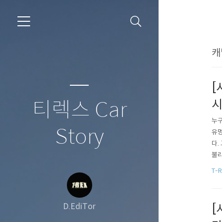
캐
[
시
티렉스 Car
누구
Story
유명
다.
불리
십 
T-R
자동
SV를
D.EdiTor
[