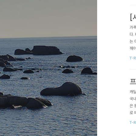
나의
[
가족
다.
는 
해야
성능
T-R
을 
고,
프
캐딜
국내
은 
로 
으로
T-R
기를