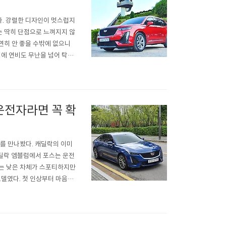
다. 강렬한 디자인이 멋스럽지
 딱히 단점으로 느껴지지 않
연히 안 좋을 수밖에 없으니
점에 연비도 무난을 넘어 탁월
 효율적인 자동차가 될 지도
이빙 경험을 제공하는 독보적인
운전자라면 꼭 확
5를 만나봤다. 캐딜락의 이미
딜락 엠블럼에서 포스는 운전
5는 낮은 차체가 스포티하지만
모델였다. 첫 인상부터 마음에
타일에서 눈길을 끌었던 캐딜락
시승한 느낌을 풀어보겠다. 럭