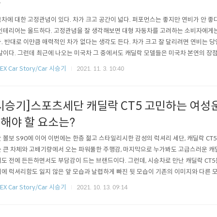
다
차에 대한 고정관념이 있다. 차가 크고 공간이 넓다. 퍼포먼스는 좋지만 연비가 안 좋
인테리어는 올드하다. 고정관념을 잘 생각해보면 대형 자동차를 고려하는 소비자에게는
. 반대로 이만큼 매력적인 차가 없다는 생각도 든다. 차가 크고 잘 달리려면 연비는 당
말이다. 그런데 최근에 나오는 미국차 그 중에서도 캐딜락 모델들은 미국차 본연의 장
 개선된 모델로 출시되고 있다. 향후 하이브리드 모델을 넘어 전기차로 탈바꿈하면 더
EX Car Story/Car 시승기
2021. 11. 3. 10:40
겠지만, 미국스타일에 대한 향수는 커지지 않을까?? '모든 탑승자에게 최상의 드라
 3열 SUV'를 추구..
시승기]스포츠세단 캐딜락 CT5 고민하는 여성
해야 할 요소는?
 볼보 S90에 이어 이번에는 한층 젊고 스타일리시한 감성의 럭셔리 세단, 캐딜락 CT
 큰 차체와 고배기량에서 오는 파워풀한 주행감, 마지막으로 누가봐도 고급스러운 캐
도 전에 든든하면서도 부담감이 드는 브랜드이다. 그런데, 시승차로 만난 캐딜락 CT
에 럭셔리함도 잃지 않은 앞 모습과 날렵하게 빠진 뒷 모습이 기존의 이미지와 다른 
던 캐딜락 CT5는 스포츠세단의 정석과 같은 디자인이 눈길을 끌었다. 디자인과 스
EX Car Story/Car 시승기
2021. 10. 13. 09:14
5는 시승 후에도 호의적인 감정이 더 많이 남을 지 궁금했다. 지금부터 캐딜락 CT5를 
함과 스포티함..