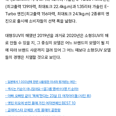
(
최고출력 139마력, 최대토크 22.4kg.m)
과 1.35리터 가솔린 E-
Turbo 엔진(
최고출력 156마력, 최대토크 24.1kg.m)
2종류의 엔
진으로 출시해 소비자들의 선택 폭을 넓혔다.
대형SUV의 해였던 2019년을 과거로 2020년은 소형SUV의 해
로 만들 수 있을 지, 그 중심의 모델은 어느 브랜드의 모델이 될 지
에 따라 브랜드 사운까지 걸려 있어 그 어느 때보다 소형SUV 모델
들의 경쟁은 치열할 것으로 보인다.
- 일본에서 1,000년에 한번 나올법한 미녀라 평가받는 여인~
- 섹시는 키순이 아니잖아요~!걸그룹 멤버193명 키 순위!!
- 아빠,오빠랑 같이 ‘목욕’한다는 23살 日 여자아이돌 (사진 有)
- 앳된 외모에 반전 몸매 가진 여자연예인 BEST 10
- 글래머스타 강예원,서핑 몸매의 끝판왕