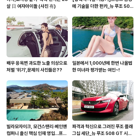
살 日 여자아이돌 (사진 有)
에 기술을 더한 펀카_뉴 푸조 508
GT 시승기
배우 응옥찐 과도한 노출 의상으로
일본에서 1,000년에 한번 나올법
처벌 '위기',문제의 사진들은??
한 미녀라 평가받는 여인~!
빌라모자이크, 모건스탠리·베인앤
파격과 혁신으로 그려진 푸조 플래
컴퍼니 출신 핵심 인재 영입…프리
그십 세단_뉴 푸조 508 GT 시승