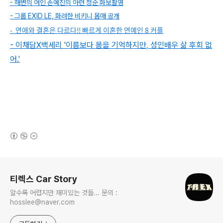
- 해변의 여인 손예진의 아련 청순 화보촬영
- 그룹 EXID LE, 화려한 비키니 몸매 공개
- 연애와 결혼은 다르다!! 빠르게 이혼한 연예인 8 커플
- 이채담X백세리 '이름보다 몸을 기억하지만, 성인배우 삶 후회 없
어.'
(새창열림)
로그 정보
티렉스 Car Story
알수록 어렵지만 재미있는 것들... 문의 :
hosslee@naver.com