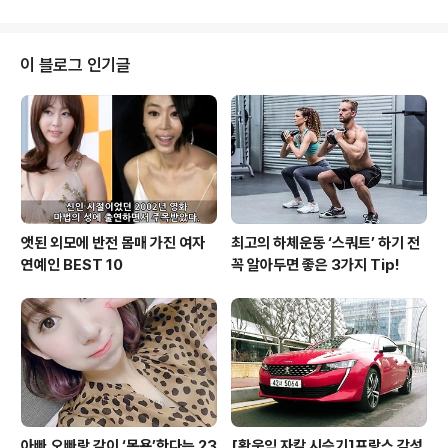
진하고 있다. 이런 분위기 속에 2020년에는 친환경 자동
차 전기차 출시를 준비하고 있는 브랜드들이 늘어나고 있
다. 그 중에서도 많은 소비자들이 기대하고 출시를 기다리
이 블로그 인기글
는 수입차 3인방을 소개한다. 푸조는 브랜드 최초의 전기
차인 e-208을 한국에도 출시할 예정이다. 국내에는 디젤
모델 중심의 라인업을 공개하여 아쉬움이 가장 컸던 수입
자동차 브랜드였다는 점에서 e-208 모델은 큰 방향을 불
러모을 것으로 기대된다. 순수전기차..
앳된 외모에 반전 몸매 가진 여자
최고의 하체운동 ‘스쿼트’ 하기 전
연예인 BEST 10
꼭 알아두면 좋은 3가지 Tip!
아빠,오빠랑 같이 ‘목욕’한다는 23
[황욱익 자칼 시승기]프랑스 감성