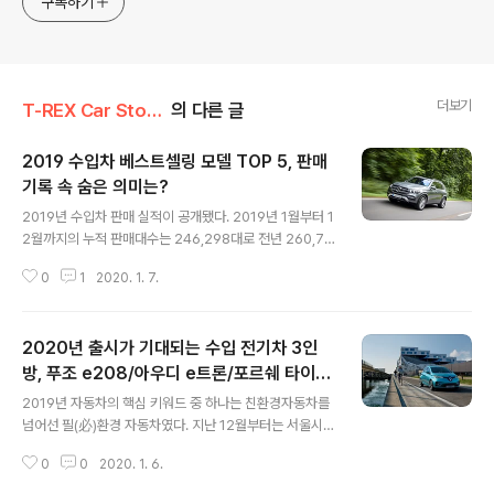
구독하기
더보기
T-REX Car Story/Car 분석 톡톡
의 다른 글
2019 수입차 베스트셀링 모델 TOP 5, 판매
기록 속 숨은 의미는?
글 내용
2019년 수입차 판매 실적이 공개됐다. 2019년 1월부터 1
2월까지의 누적 판매대수는 246,298대로 전년 260,70
5대 대비 6.1% 감소했지만, 12월의 판매대수는 공격적인
0
1
2020. 1. 7.
연말 프로모션과 개별소비세 인하 혜택 종료의 영향으로
첫 3만대를 돌파하는 기록을 세웠다. 2019년 수입차 브랜
드 중 최고 판매기록을 한 브랜드는 메르세데스-벤츠(Mer
2020년 출시가 기대되는 수입 전기차 3인
cedes-Benz)가 78,133대를 기록하며 법인 설립 이래
사상 최대 규모의 실적을 달성했다. 2위는 44,191대를 판
방, 푸조 e208/아우디 e트론/포르쉐 타이
글 내용
매한 BMW가 주행 중 화재 이슈를 조금씩 극복하며 선전
칸/르노 조에
2019년 자동차의 핵심 키워드 중 하나는 친환경자동차를
했지만, 2018년 대비 12.5% 감소된 기록으로 화재 이슈
넘어선 필(必)환경 자동차였다. 지난 12월부터는 서울시
를 완전히 극복하지 못 한 것으로 분석된다. 다음으로 일본
사대문 안 ‘녹색교통지역’ 내 공해유발 5등급 차량 운행제
자동차 불매운동의 영향을 받았지만 12,241대를 판매한 ..
0
0
2020. 1. 6.
한을 본격화했고, 친환경 버스와 공공자전거, 나눔카(카셰
어링) 이용 등 미세먼지를 줄일 수 있는 방안을 강력하게 추