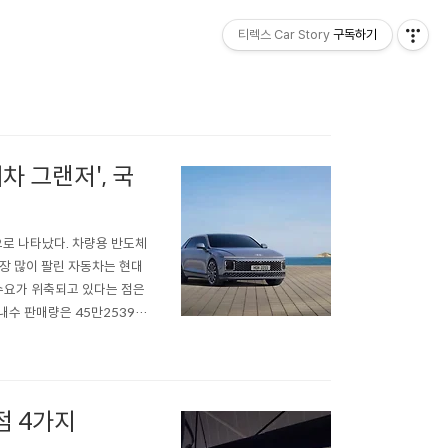
티렉스 Car Story
구독하기
차 그랜저', 국
으로 나타났다. 차량용 반도체
장 많이 팔린 자동차는 현대
수요가 위축되고 있다는 점은
내수 판매량은 45만2539대
대 팔려 13.6% 늘었고, 상
차와 휘발유차 중심으로 판매
점 4가지