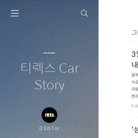
그
3
내
티렉스 Car
올해
Story
수급
자동
변수
를 
T-
용차
가 늘
D.EdiTor
'