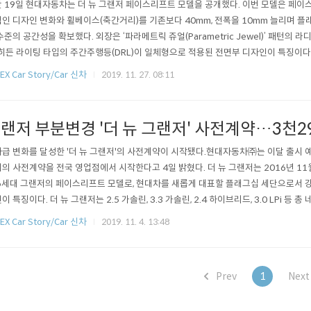
 19일 현대자동차는 더 뉴 그랜저 페이스리프트 모델을 공개했다. 이번 모델은 페
인 디자인 변화와 휠베이스(축간거리)를 기존보다 40mm, 전폭을 10mm 늘리며 플
수준의 공간성을 확보했다. 외장은 ‘파라메트릭 쥬얼(Parametric Jewel)’ 패턴의 
 히든 라이팅 타입의 주간주행등(DRL)이 일체형으로 적용된 전면부 디자인이 특징이다
 고급 라운지 감성으로 완성됐으며 신규 GUI(Graphic-User-Interface, 그래픽
EX Car Story/Car 신차
2019. 11. 27. 08:11
테인먼트 시스템 탑재로 하이테크한 인상이 한층 강화됐다. 더 뉴 그랜저는 페이스리프
랜저 부분변경 '더 뉴 그랜저' 사전계약…3천29
급 변화를 달성한 '더 뉴 그랜저'의 사전계약이 시작됐다.현대자동차㈜는 이달 출시 예
의 사전계약을 전국 영업점에서 시작한다고 4일 밝혔다. 더 뉴 그랜저는 2016년 11
6세대 그랜저의 페이스리프트 모델로, 현대차를 새롭게 대표할 플래그십 세단으로서 
이 특징이다. 더 뉴 그랜저는 2.5 가솔린, 3.3 가솔린, 2.4 하이브리드, 3.0 LPi 등
출시된다. 3.3 가솔린 모델은 6기통 3.3 가솔린 엔진이 구현하는 최고출력 290마력의 
EX Car Story/Car 신차
2019. 11. 4. 13:48
 기본 적용된 R-MDPS(랙 구동형 파워스티어링)는 응답성 향상을 통해 개선된 조향감을
Prev
1
Nex