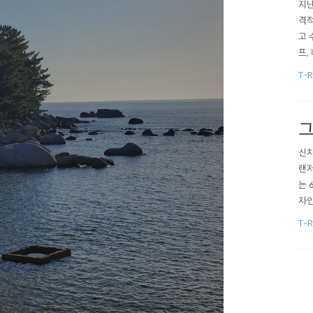
지난
격적
고 
프,
통해
T-R
인포
그
신차
랜저
는 
자인
에 
T-R
델에