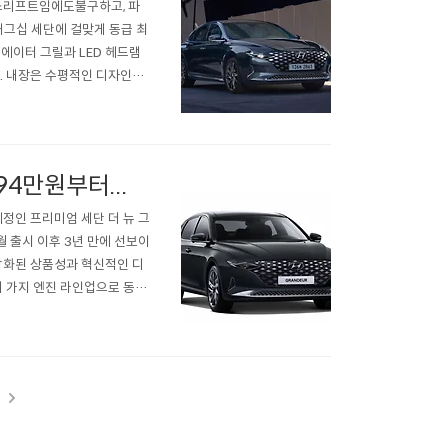
이스리프트임에도불구하고, 파
래그십 세단에 걸맞게 동급 최
라디에이터 그릴과 LED 헤드램
. 내장은 수평적인 디자인을
 및 사용자 인터페이스)가 적용된
트 모델임에도 불구하고 ..
4만원부터...
정인 프리미엄 세단 더 뉴 그
월 출시 이후 3년 만에 선보이
강화된 상품성과 혁신적인 디
 총 네 가지 엔진 라인업으로 동시
힘을 발휘한다. 3.3가솔린 모
 제공한다. ..
t