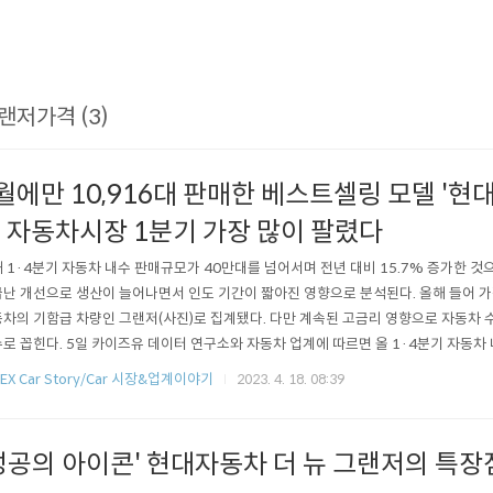
랜저가격 (3)
월에만 10,916대 판매한 베스트셀링 모델 '현대
 자동차시장 1분기 가장 많이 팔렸다
 1·4분기 자동차 내수 판매규모가 40만대를 넘어서며 전년 대비 15.7% 증가한 것
난 개선으로 생산이 늘어나면서 인도 기간이 짧아진 영향으로 분석된다. 올해 들어 가
차의 기함급 차량인 그랜저(사진)로 집계됐다. 다만 계속된 고금리 영향으로 자동차 
로 꼽힌다. 5일 카이즈유 데이터 연구소와 자동차 업계에 따르면 올 1·4분기 자동차 
기록했다. 지난해 같은 기간 대비 15.7% 증가한 수치다. 이 가운데 승용차가 38만2842
REX Car Story/Car 시장&업계이야기
2023. 4. 18. 08:39
도 6만9697대로 집계돼 28.6% 증가했다. 특히 하이브리드카와 전기차 등 친환경
..
성공의 아이콘' 현대자동차 더 뉴 그랜저의 특장