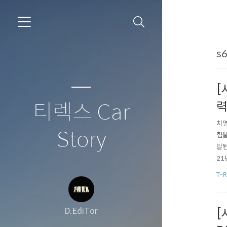
s
[
력
티렉스 Car
치열
Story
험을
발된
21
미지
T-R
에 
큰 
D.EdiTor
[