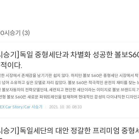
60시승기 (3)
시승기]독일 중형세단과 차별화 성공한 볼보S60 
적이다.
한 시장에서 존재감을 남기기란 쉽지 않다. 하지만 볼보 S60은 중형세단 시장에서 
 넘어 소유하고 싶은 모델로 자리 잡았다. 볼보 S60은 적극적인 운전의 재미를 찾는 
 볼보자동차의 전략모델인데, 세련되고 편안한 세단이라는 이미지로 볼보 브랜드의 가치
년형 볼보 S60은 새로운 파워트레인을 탑재하며 현대적인 감성의 다이내믹한 디자인과
를 구축하고 있다. 약 1년 만에 볼보 S60 모델을 시승하면서 볼보의 매력을 다시 한
EX Car Story/Car 시승기
2021. 10. 30. 08:33
힘입어 6개월 이상 대기를 해야만 소유할 수 있는 모델 볼보 S60의 진가를 확인한다. 2
특징은 ..
시승기]독일세단의 대안 정갈한 프리미엄 중형세