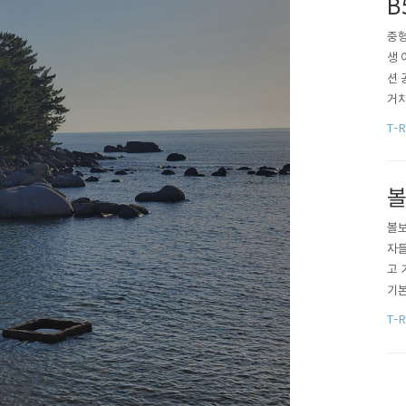
B
중형
생 
션 
거치
세단
T-R
한 
볼
볼보
자들
고 
기본
으로
T-R
볼보
V인