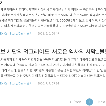
5
세단시장은 치열하다. 치열한 시장에서 존재감을 남기기 위해서는 특별하거나 특이해야
이미지로 존재감을 뽐내는 모델이 있다. 바로 볼보 S60이다. 볼보 S60은 적극적인 
공략을 위해 개발된 볼보자동차의 전략모델이다. 2000년 1세대 모델 출시 이후, 혁
며 더욱 세련되고 편안한 세단으로 진화해왔다. 2021년형 볼보 S60은 새로운 파
과는 차별화된 모습을 선보이고 있다. 볼보 S60의 가장 큰 특징은 브랜드 플래그십세
EX Car Story/Car 시승기
2021. 2. 6. 08:49
SPA (Scalable Product Architecture) 플랫폼을 기반으로 현대적인 감성의 다
보 세단의 업그레이드, 새로운 역사의 서막_볼보 
자동차의 인기가 높아지면서 볼보 브랜드의 모델들은 여유와 기다림이 필요한 모델로 
은 기다림에 흔들리지 않고 볼보 브랜드가 가진 이미지와 가치를 소비하길 바라며, 
기다리고 있다. 볼보에 대한 기다림이 가능한 이유는 명확한 브랜드 아이덴티티인 '탑
을 인정하고, 이전 모델보다 더욱 진화하고 있는 디자인과 퍼포먼스에 대한 신뢰가 있
는 볼보 왜건 모델에 많은 관심이 있어서 V모델들에 대한 애정이 큰 편였는데, 최근에 
EX Car Story/Car 시승기
2020. 7. 9. 09:14
 왜건의 장점을 그대로 흡수하고 라이프스타일에 맞춰 진화하고 있다는 생각이 들었다.
 XC모델에 대한 관심..
Prev
1
Nex