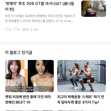
'핫해치' 푸조 308 GT를 아시나요? (봄나들
좋은 시트로엥 그랜드 C4 피카소와 함께 합니다. 패밀리카
로 아이들과 함께 하기 너무도 좋은 이유는 많은 분들이 아
이 편)
글 내용
시는 바처럼 '뛰어난 개방감'때문이죠. 미세먼지로 오픈하
푸조 GT모델은 국내에서 판매하는 푸조 라인업 가운데 가
고 싶어도 할 수 없는 컨버터블카 대신에 오픈카와 같은 기
장 파워풀한 드라이빙 퍼포먼스를 갖췄다. GT는 Gran T
분과 개방감을 선사하는 피카소...너무 매력있는 차죠.. 장
urismo(그란 투리스모)의 약자로, 사전적 의미로는 장거
거리여행에 연비까지 훌륭하니 피카소만한 차는 없는 거
4
0
2017. 3. 24.
리·고속 주행용의 고성능 자동차를 뜻한다. 푸조 GT는 강
같습니다.(이제 본론으로 돌아가..
렬한 퍼포먼스를 뿜어내지만 운전자가 일상에서 다루기 부
담스러운 성격을 지향하지는 않는다. 운전자의 의도에 따
라 익사이팅하게 드라이빙을 즐길 수도 있고, 세련되고 편
안한 주행을 충분히 만끽할 수도 있다. 푸조 GT 모델은 푸
이 블로그 인기글
조의 오랜 자동차 제작 노하우가 반영된 기술력과 세밀한
차량 세팅으로 보다 호쾌하면서도 섬세한 드라이빙이 가능
하다. 핵심은 엔진이다. 푸조 GT 모델에는 PSA그룹의 2.
0 BlueHDi 엔진을 탑재했는데, 최대 출력 180마력, 최대
토크 40.8kg·m의 ..
앳된 외모에 반전 몸매 가진 여자
최고의 하체운동 ‘스쿼트’ 하기 전
연예인 BEST 10
꼭 알아두면 좋은 3가지 Tip!