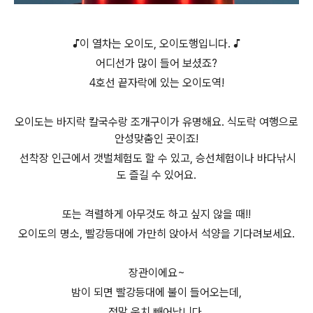
♪이 열차는 오이도
,
오이도행입니다
.
♪
어디선가 많이 들어 보셨죠
?
4
호선 끝자락에 있는 오이도역
!
오이도는 바지락 칼국수랑 조개구이가 유명해요
. 식도락 여행으로
안성맞춤인 곳이죠
!
선착장 인근에서 갯벌체험도 할 수 있고
,
승선체험이나 바다낚시
도 즐길 수 있어요
.
또는 격렬하게 아무것도 하고 싶지 않을 때
!!
오이도의 명소
,
빨강등대에 가만히 앉아서 석양을 기다려보세요
.
장관이에요
~
밤이 되면 빨강등대에 불이 들어오는데
,
정말 운치 빼어납니다
.