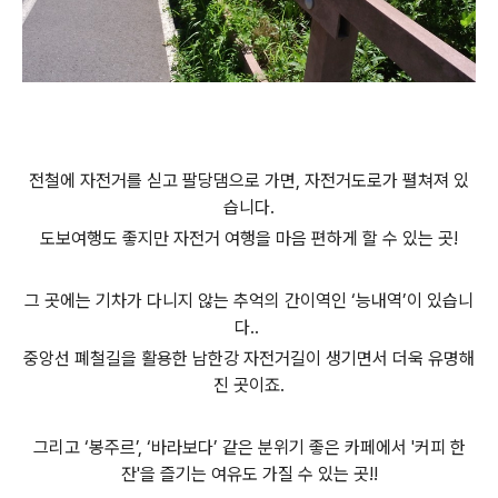
전철에 자전거를 싣고 팔당댐으로 가면, 자전거도로가 펼쳐져 있
습니다.
도보여행도 좋지만 자전거 여행을 마음 편하게 할 수 있는 곳
!
그 곳에는 기차가 다니지 않는 추억의 간이역인
‘
능내역
’
이 있습니
다.
.
중앙선 폐철길을 활용한 남한강 자전거길이 생기면서
더욱 유명해
진 곳이죠.
그리고
‘
봉주르
’, ‘
바라보다
’
같은 분위기 좋은 카페에서 '
커피 한
잔'을 즐기는 여유도 가질 수 있는 곳!
!