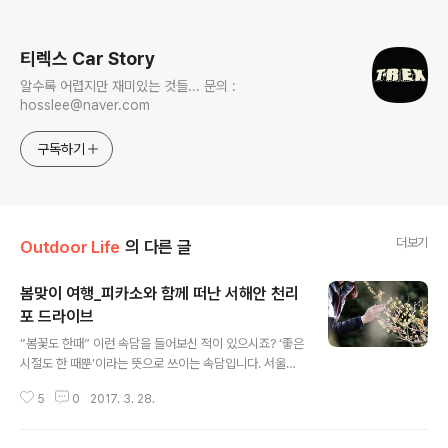
로그 정보
티렉스 Car Story
알수록 어렵지만 재미있는 것들... 문의 :
hosslee@naver.com
구독하기
더보기
Outdoor Life
의 다른 글
봄맞이 여행_피카소와 함께 떠난 서해안 천리
포 드라이브
글 내용
“봄꽃도 한때” 이런 속담을 들어보신 적이 있으시죠? ‘좋은
시절도 한 때뿐’이라는 뜻으로 쓰이는 속담입니다. 서울에
는 미세먼지가 뿌옇지만, 충남 태안반도의 서쪽 끝자락 천
5
0
2017. 3. 28.
리포해변에 위치한 천리포수목원은 지금이 좋은 시절이랍
니다.(지금이 딱 좋아~!!) 해안가에 있는 정원이라는 점이
신선하기도 한데요.. 오늘 여행은 가족여행 나들이에 너무