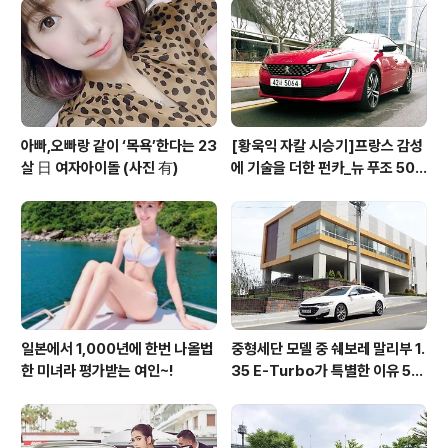
아빠,오빠랑 같이 ‘목욕’한다는 23
[황욱익 자칼 시승기]프랑스 감성
살 日 여자아이돌 (사진 有)
에 기술을 더한 펀카_뉴 푸조 508
GT 시승기
일본에서 1,000년에 한번 나올법
중형세단 모델 중 쉐보레 말리부 1.
한 미녀라 평가받는 여인~!
35 E-Turbo가 특별한 이유 5가
지_시승기