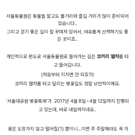
서울동물원은 동물들 말고도 볼거리와
즐길 거리가 많이 준비되어
있습니다.
.
그리고 걷기 좋은 길이 잘 꾸며져 있어서, 여유롭게 산책하기도 좋
은 곳이죠.
.
개인적으로 편도로 서울동물원로 들어가는 길은
코끼리 열차
를 타
고 들어갑니다.
(처음부터 지치면 안 되죠?!)
코끼리 열차를 타고 달리는 벚꽃길도 정말 낭만적이에요
.
‘
서울대공원 벚꽃축제
’
가
2017
년
4
월
8
일
~4
월
12
일까지 진행되
고 있는데, 바로 내일까지네요..
꽃은 도망가지 않고 떨어질(?) 뿐이니...
이번 주 주말에라도 꼭 가