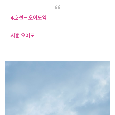
4호선 – 오이도역
시흥 오이도