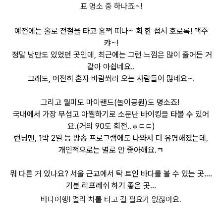
표 명소 중 하나죠
~!
예전에는
홀로 전철을 타고 훌쩍 떠나
~
회 한 접시 호로록
!
맥주
캬
~!
정말 낭만도 있었던 곳인데, 최근에는 그런 느낌은 많이 줄어든 거
같아 아쉽네요..
그래도, 여전히 혼자 바람쐬러 오는 사람들이 많네요
~.
그리고 월미도 마이랜드
(
놀이공원
)
도 명소죠
!
국내에서 가장 무섭고 아찔하기로 소문난 바이킹을 타볼 수 있어
요
.(
거의
90
도 회전
..
ㅎㄷㄷ)
런닝맨
, 1
박
2
일 등 방송 프로그램에도 나와서 더 유명해졌는데,
개인적으로는 별로 안 좋아해요.ㅋ
뭐 다른 거 있나요? 서울 근교에서 탁 트인 바다를 볼 수 있는 곳....
기분 리프레쉬 하기 좋은 곳..
.
바다여행
!
멀리 차를 타고 갈 필요가 없잖아요.