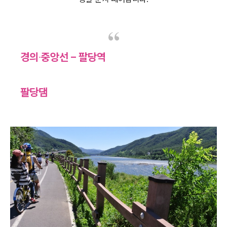
경의∙중앙선 – 팔당역
팔당댐