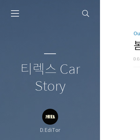
Ou
D.E
티렉스 Car
Story
D.EdiTor