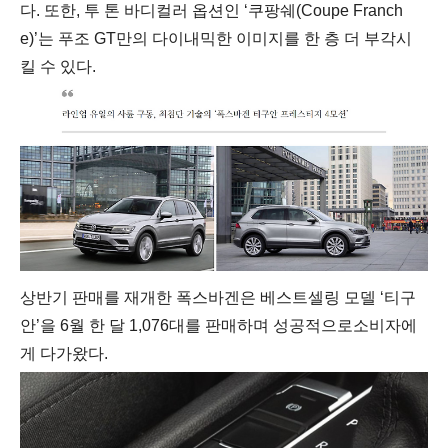
다
.
또한
,
투
톤
바디컬러
옵션인
‘쿠팡쉐
(Coupe Franch
e)
’는
푸조
GT
만의
다이내믹한
이미지를
한
층
더
부각시
킬
수
있다
.
상반기
판매를
재개한
폭스바겐은
베스트셀링
모델
‘
티구
안
’
을
6
월
한
달
1,076
대를
판매하며
성공적으로
소비자에
게
다가왔다
.