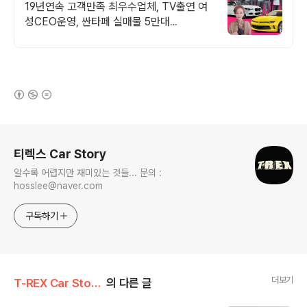
수모범업체에서!
19년연속 고객만족 최우수업체, TV출연 여
성CEO운영, 싼타페 실매물 5만대
2009~2024년 우수 고객만족 업체. 네티즌
선정 최우수 홈페이지!
(새창열림)
로그 정보
티렉스 Car Story
알수록 어렵지만 재미있는 것들... 문의 :
hosslee@naver.com
구독하기
더보기
T-REX Car Story/Car 분석 톡톡
의 다른 글