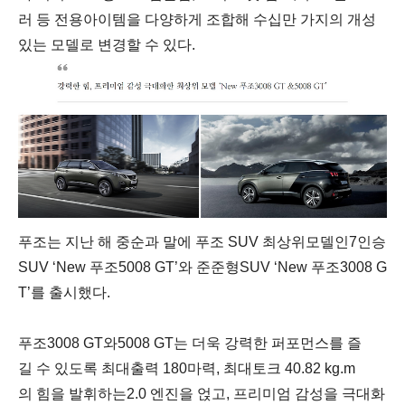
러
등
전용아이템을
다양하게
조합해
수십만
가지의
개성
있는
모델로
변경할
수
있다
.
푸조는
지난
해
중순과
말에
푸조
SUV
최상위모델인
7
인승
SUV ‘New
푸조
5008 GT’
와
준준형
SUV ‘New
푸조
3008 G
T’
를
출시했다
.
푸조
3008 GT
와
5008 GT
는
더욱
강력한
퍼포먼스를
즐
길
수
있도록
최대출력
180
마력
,
최대토크
40.82 kg.m
의
힘을
발휘하는
2.0
엔진을
얹고
,
프리미엄
감성을
극대화