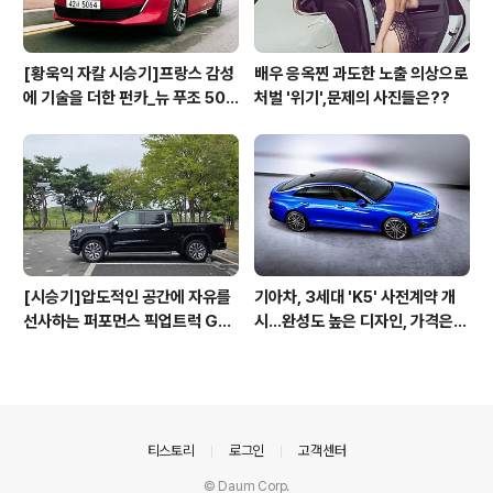
[황욱익 자칼 시승기]프랑스 감성
배우 응옥찐 과도한 노출 의상으로
에 기술을 더한 펀카_뉴 푸조 508
처벌 '위기',문제의 사진들은??
GT 시승기
[시승기]압도적인 공간에 자유를
기아차, 3세대 'K5' 사전계약 개
선사하는 퍼포먼스 픽업트럭 GM
시...완성도 높은 디자인, 가격은
C 시에라 드날리
최고 3365만원
의안내
티스토리
로그인
고객센터
© Daum Corp.