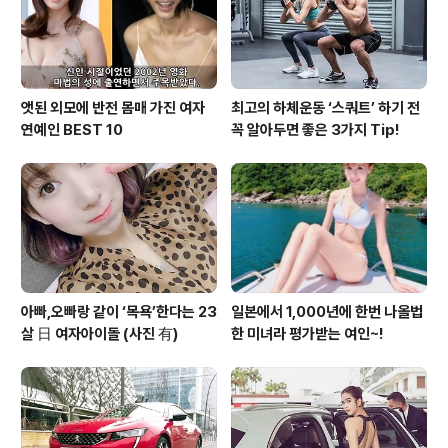
보여준 브랜드가 추구하는 방향과 목표는 단순하게 SUV
라..
앳된 외모에 반전 몸매 가진 여자
최고의 하체운동 ‘스쿼트’ 하기 전
연예인 BEST 10
꼭 알아두면 좋은 3가지 Tip!
아빠,오빠랑 같이 ‘목욕’한다는 23
일본에서 1,000년에 한번 나올법
살 日 여자아이돌 (사진 有)
한 미녀라 평가받는 여인~!