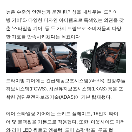
높은
수준의
안전성과
운전
편의성을
내세우는
‘드라이
빙
기어’와
다양한
디자인
아이템으로
특색있는
외관을
갖
춘
‘스타일링
기어’
등
두
가지
트림으로
소비자들의
다양
한
기호를
만족시키겠다는
목표이다
.
드라이빙
기어에는
긴급제동보조시스템
(AEBS),
전방추돌
경보시스템
(FCWS),
차선유지보조시스템
(LKAS)
등을
포
함한
첨단운전자보조기술
(ADAS)
이
기본
탑재됐다
.
이어
스타일링
기어에는
스키드
플레이트
, 18
인치
타이
어
및
블랙휠을
기본으로
적용했다
.
또한
,
아웃사이드
미러
와
리어
LED
윙로고
엠블럼
,
도어
스팟
램프
,
루프
컬