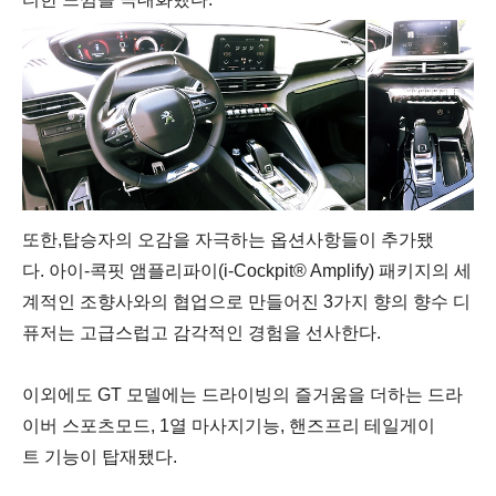
또한
,
탑승자의
오감을
자극하는
옵션사항들이
추가됐
다
.
아이
-
콕핏
앰플리파이
(i-Cockpit® Amplify)
패키지의
세
계적인
조향사와의
협업으로
만들어진
3
가지
향의
향수
디
퓨저는
고급스럽고
감각적인
경험을
선사한다
.
이외에도
GT
모델에는
드라이빙의
즐거움을
더하는
드라
이버
스포츠모드
, 1
열
마사지기능
,
핸즈프리
테일게이
트
기능이
탑재됐다
.