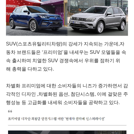
SUV(
스포츠유틸리티차량
)
의
강세가
지속되는
가운데
,
자
동차
브랜드들은
‘
프리미엄
’
을
내세우는
SUV
모델들을
속
속
출시하며
치열한
SUV
경쟁속에서
우위를
점하기
위
해
총력을
다하고
있다
.
차별화
프리미엄에
대한
소비자들의
니즈가
증가하면서
감
각적인
디자인
,
차별화된
옵션
,
첨단시스템
,
이에
걸맞은
주
행성능
등
고급화를
내세워
소비자들을
공략하고
있다
.