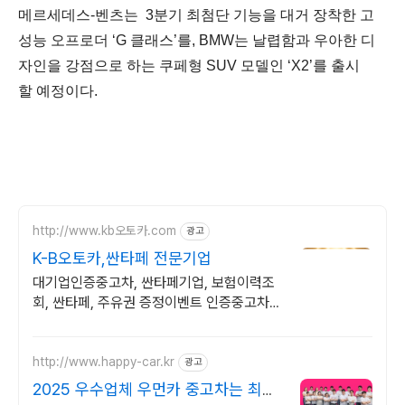
메르세데스
-
벤츠는
3
분기
최첨단
기능을
대거
장착한
고
성능
오프로더
‘G
클래스
’
를
, BMW
는
날렵함과
우아한
디
자인을
강점으로
하는
쿠페형
SUV
모델인
‘X2’
를
출시
할
예정이다
.
http://www.kb오토카.com
광고
K-B오토카,싼타페 전문기업
대기업인증중고차, 싼타페기업, 보험이력조
회, 싼타페, 주유권 증정이벤트 인증중고차 7
만대이상! 찾아가는 홈서비스! 낮은 할부이자
율, 24시간실매물전산연동
http://www.happy-car.kr
광고
2025 우수업체 우먼카 중고차는 최우