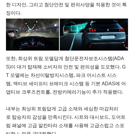
한
디자인
,
그리고
첨단안전
및
편의사양을
적용한
것이
특
징이다
.
또한
,
최상위
트림
모델답게
첨단운전자보조시스템
(ADA
S)
이
대거
탑재해
소비자의
안전
및
편의성을
도모했다
. G
T
모델에는
차선이탈방지시스템
,
파크
어시스트
시스
템
,
액티브
세이프티
브레이크
시스템
등
기본
ADAS
에
어
댑티브
크루즈컨트롤
,
전방카메라기능이
추가
적용됐다
.
내부는
최상위
트림답게
고급
소재와
세심한
마감처리
로
탑승자의
감성을
만족시킨다
.
시트와
대시보드
,
도어트
림
패널에
고급
알칸타라
소재를
사용해
고급스럽고
스포
티한
느낌을
극대화했다
.