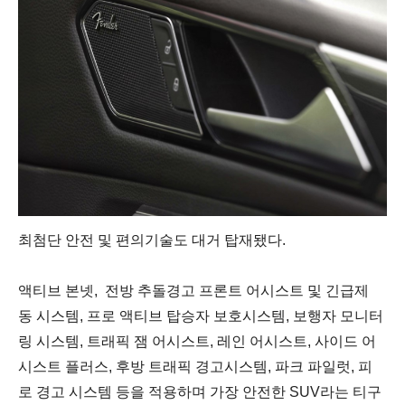
최첨단
안전
및
편의기술도
대거
탑재됐다
.
액티브
본넷
,
전방
추돌경고
프론트
어시스트
및
긴급제
동
시스템
,
프로
액티브
탑승자
보호시스템
,
보행자
모니터
링
시스템
,
트래픽
잼
어시스트
,
레인
어시스트
,
사이드
어
시스트
플러스
,
후방
트래픽
경고시스템
,
파크
파일럿
,
피
로
경고
시스템
등
을
적용하며
가장
안전한
SUV
라는
티구