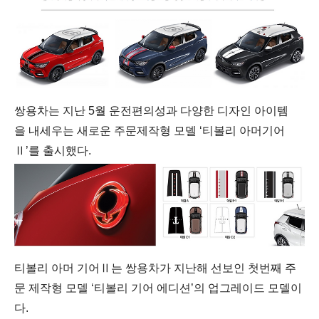
쌍용차는
지난 5월
운전편의성과
다양한
디자인
아이템
을
내세우는
새로운
주문제작형
모델
‘
티볼리
아머
기어
Ⅱ
’
를
출시했다
.
티볼리
아머
기어Ⅱ는
쌍용차가
지난해
선보인
첫번째
주
문
제작형
모델
‘
티볼리
기어
에디션
’
의
업그레이드
모델이
다
.