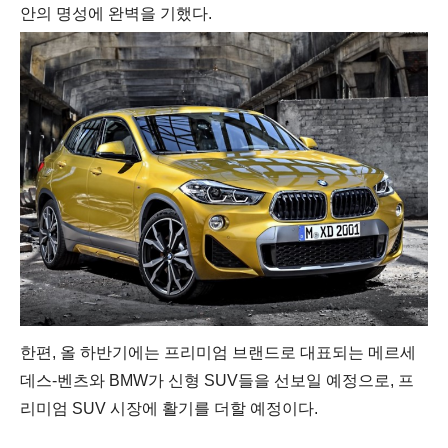
안의
명성에
완벽을
기했다
.
한편
,
올
하반기에는
프리미엄
브랜드로
대표되는
메르세
데스
-
벤츠와
BMW
가
신형
SUV
들을
선보일
예정으로
,
프
리미엄
SUV
시장에
활기를
더할
예정이다
.