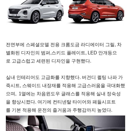
전면부에
스페셜모델
전용
크롬도금
라디에이터
그릴
,
차
별화된
디자인의
범퍼
,
스키드
플레이트
, LED
안개등으
로
고급스럽고
세련된
디자인을
구현했다
.
실내
인테리어도
고급화를
지향했다
.
버건디
퀼팅
나파
가
죽시트
,
스웨이드
내장재를
적용해
고급스러움을
극대화했
으며
,
1
열에는
차음윈도우
글래스를
적용해
실내
정숙성
을
향상시켰다
.
여기에
컨티넨탈
타이어와
패들시프트
를
기본
적용해
운전의
즐거움과
주행감까지
높였다
.