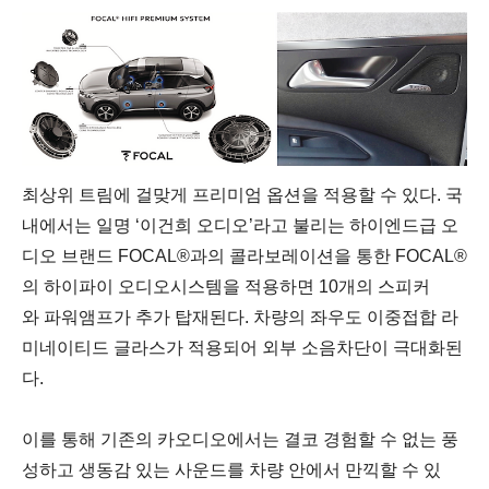
최상위
트림에
걸맞게
프리미엄
옵션을
적용할
수
있다
.
국
내에서는
일명
‘
이건희
오디오
’
라고
불리는
하이엔드급
오
디오
브랜드
FOCAL®
과의
콜라보레이션을
통한
FOCAL®
의
하이파이
오디오시스템을
적용하면
10
개의
스피커
와
파워앰프가
추가
탑재된다
.
차량의
좌우도
이중접합
라
미네이티드
글라스가
적용되어
외부
소음차단이
극대화된
다
.
이를
통해
기존의
카오디오에서는
결코
경험할
수
없는
풍
성하고
생동감
있는
사운드를
차량
안에서
만끽할
수
있