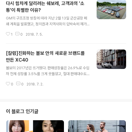
다시 힘차게 달리려는 쉐보레, 고객과의 '소
통'이 특별한 이유?
글 내용
GM의 구조조정 방침에 따라 지난 2월 13일 군산공장 폐
쇄 계획을 발표했고, 정치권과 지역사회의 압박속에 재가
동을 위해 노력했으나 결국 5월 31일에 공장을 폐쇄했다.
1
0
2018. 7. 5.
이 영향으로 소비자들에게는 신뢰를 잃게 돼, 극심한 판매
부진까지 겪으며 국산 제조사 판매 5위라는 치욕적인 결과
까지 맞이했다. 소비자들은 쉐보레의 기술력에 많은 지지
[칼럼]진화하는 볼보 안의 새로운 브랜드를
를 보내며 국산 제조사 어디와 비교해도 좋은 상품성을 가
졌다고 생각했지만, 떠날지도 모른다는 불안감은 아무리
만든 XC40
글 내용
좋은 상품이라고 할 지라도 구입을 꺼리게 만들었다. 이런
볼보의 2017년은 뜨거웠다. 판매성장율은 26.9%로 수입
결과는 소비자들이 한국GM에게 보내는 메시지로, 소비자
차 전체 성장률 3.5%를 크게 웃돌았고, 절대 판매대수도
를 설득보다는 그들의 이야기를 들어주고 이해하려는 소통
6,000대로 국내시장 진출 후 가장 좋은 기록을 세웠다.기
이 더욱 더 필요하게 됐다.쉐보레는 최근 브랜드 광고에서
0
0
2018. 7. 2.
존의 볼보 브랜드 이미지인 '안전'의 볼보를 뛰어넘는 '디자
'다시 힘차게 달린다'라는 슬로건으로 소비자와 ..
인'의 볼보, '기술'의 볼보로 진화하고 있기 때문이다. 또한,
SUV 중심으로 모델 라인이 강화되면서, 국내 뿐 아니라 글
로벌에서 볼보의 인기는 더욱 높아지고 있다.이런 가운데
26일 출시한 XC40은 볼보 브랜드 성장의 가속화를 더욱
이 블로그 인기글
촉진 시켜주고, 지금까지 볼보를 구입한 고객들과는 다른
소비자층을 흡수해 브랜드 케파를 넓혀 놓을 것으로 보인
다. 볼보 XC40 출시 현장과 XCeptional night 행사에서