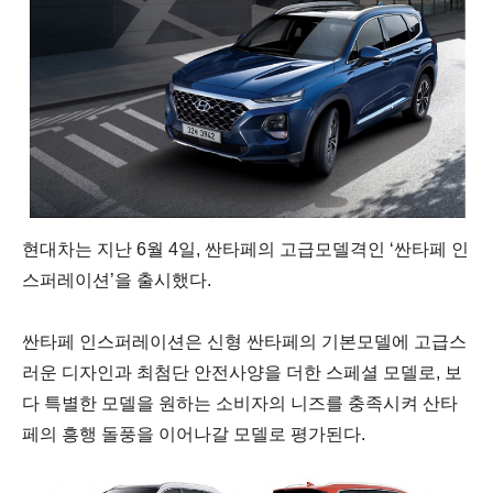
현대차는
지난
6월
4
일
, 싼
타페의
고급모델격인
‘싼
타페
인
스퍼레이션
’
을
출시했다
.
싼
타페
인스퍼레이션은
신형
싼
타페의
기본모델에
고급스
러운
디자인과
최첨단
안전사양을
더한
스페셜
모델로
,
보
다
특별한
모델을
원하는
소비자의
니즈를
충족시켜
산타
페의
흥행
돌풍을
이어나갈
모델로
평가된다
.