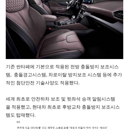
기존
싼
타페에
기본으로
적용된
전방
충돌방지
보조시스
템
,
충돌경고시스템
,
차로이탈
방지보조 시스템
등에
추가
적인
첨단안전
기술사양도
적용했다
.
세계
최초로
안전하차
보조
및
뒷좌석
승객
알림시스템
을
적용했고
,
현대차
최초로
후방교차
충돌방지
보조시스
템도
탑재했다
.