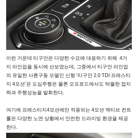
이런
가운데
티구안은
다양한
수요에
대응하기
위해
4
가
지
라인업을
동시에
선보였는데
,
그중에서
티
구안
라인업
의
유일한
사륜구동
모델인
신형
‘
티구안
2.0 TDI
프레스티
지
4
모션
’
은
도심주행은
물론
오프로드에서도
탁월한
접지
력과
주행성능을
발휘한다
.
여기에
프레스티지
4
모션에만
적용되는
4
모션
액티브
컨트
롤은
다양한
노면
상황에서
안전한
드라이빙
환경을
제공
한다
.