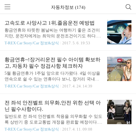
자동차정보 (174)
고속도로 사망사고 1위,졸음운전 예방법
황금연휴와 따뜻한 봄날씨는 여행하기 좋은 조건이
지만, 운전자에게는 최악의 운전조건이기도 하다.긴
연휴기간 쉬지 못 하고 피로가 쌓인 상태에서 운전을
T-REX Car Story/Car 정보&상식
2017. 5. 6. 19:53
하게 될 경우, 자칫 '졸음운전을 할 수 있기 때문이다.
졸음운전으로 인한 사고는 매년 늘어나고 있는 추세
인데, 최근 3년 간 졸음운전 교통사고는 8,267건에 사
황금연휴~!장거리운전 필수 아이템 확보하
망자 513명으로 다른 교통사고보다 치사율이 2배 이
고, 자동차 필수 정검사항 체크하자
상 높다고 한다. 졸음운전의 치사율(사고 100건당 사
5월 황금연휴가 1주일 앞으로 다가왔다. 4일 이상을
망자수)은 6.2명이며, 고속도로 사망사고 1위 원인이
연속으로 쉴 수 있는 연휴이다 보니, 장거리 국내여
기도 하다. 최근 한국도로공사 도로교통연구원에서
행을 생각하는 사람들이 늘어나고 있다. 특히, 이 기
T-REX Car Story/Car 정보&상식
2017. 4. 24. 14:39
는 흥미로운 연구결과를 발표하였는데, 고속도로 장
간 장거리 자동차여행을 준비하는 사람들에게는 피
거리 운전자들이 졸린 상태에서 운전하는 구간이 전
할 수 없는 고속도로 정체에 무료함과 피곤함을 줄일
체 이동구간의 10%를 차지할 정도로 위험에 노출되
수 있는 방법에 대한 고민이 많아진다. 일반적으로 4
전 좌석 안전벨트 의무화,안전 위한 선택 아
어 있다고 한다. 졸린 상태에서 조금만 더 가서 ..
시간 이상의 운전을 하게 되면 허리와 목 등 신체에
닌 필수사항이다.
무리가 가해지고, 즐거워야 할 여행이 시작도 전에
일반도로 전 좌석 안전벨트 착용을 의무화할 수 있도
몸이 고단해지고 심적으로 짜증이 나는 부작용이 발
록 상반기 중 도로교통법 개정을 완료할 예정이다.
생하게 된다. 이럴 때 자동차 안에서 편안하게 운전
국회에 계류 중인 개정안이 상반기 중 통과하면 6개
T-REX Car Story/Car 정보&상식
2017. 4. 11. 09:08
하고 무료하지 않게 여행을 즐길 수 있는 아이템을
월 뒤인 올 연말께 시행될 전망이다. 2019년부터 자