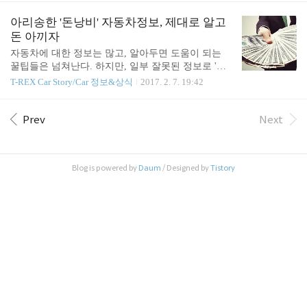
준비해보자. 2열 태블릿PC 거치대/ USB 충전기 아이
동차 제조사는 승용차와 3.5t 이하 소형화물차의 모
와 함께 떠나는 자동차여행은 많은 준비물이 필요하
든 좌석에 안전벨트 미착용 시 경고음을 울리는 장치
아리송한 '돈낭비' 자동차정보, 제대로 알고
다. 특히, 장거리여행에는 아이들의 무료함을 줄여줄
를 반드시 설치해야 한다. 신규 모델 차량은 2019년 9
돈 아끼자
..
월 1일, 기존 모델의 신규 생산 차량은 2021년 9월 1
자동차에 대한 정보는 많고, 알아두면 도움이 되는
일부터 이러한 의무 규정이 적용된다. 일반 도로에서
꿀팁들은 넘쳐난다. 하지만, 일부 잘못된 정보로 '돈
도 운전석, 조수석뿐만 아니라 뒷자리 동승석에도 안
낭비'를 하는 경우가 종종 있다. 대표적으로 잘못 알
T-REX Car Story/Car 정보&상식
2017. 2. 7. 19:42
전벨트 착용이 의무화하여 법으로 강제적으로 안전
고 있는 '돈낭비' 사례를 소개하고자 한다. 그럼 제대
벨트를 꼭 착용하게 하려는 이유와 안전벨트의 역사
로 알아두면 피가 되고 살이 되는 정보 5가지를 알아
에 대해 간단히 알아보겠습니다. 이유는 간단하다.
보자. 1.광폭타이어로 무조건 교체하는 게 좋다?? 자
Prev
Next
안전벨트가 불편하다는 이유로 안전벨트를 매지 ..
동차에서 가장 중요한 부분 중 하나인 타이어. 자동
차 구입 후, 일반타이어를 광폭타이어로 교체하는 게
좋다는 말이 있습니다. 하지만, 모든 타이어에는 장
Blog is powered by
Daum
/ Designed by
Tistory
단점이 존재하며, 광폭타이어가 무조건 좋은 것은 아
닙니다. 광폭타이어란 말 그대로 폭이 넓은 타이어를
말하며, 타이어의 폭이 넓어짐에 따라 접지면이 증가
하게 됩니다. 땅에 닿는 면적이 넓어지면 마찰계수가
증가하여 가속시 보다 많은 동력을 땅으로 전..