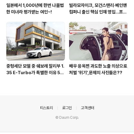
일본에서 1,000년에 한번 나올법
빌라모자이크, 모건스탠리·베인앤
한 미녀라 평가받는 여인~!
컴퍼니 출신 핵심 인재 영입…프리
미엄 회원 서비스 경쟁력 강화
중형세단 모델 중 쉐보레 말리부 1.
배우 응옥찐 과도한 노출 의상으로
35 E-Turbo가 특별한 이유 5가
처벌 '위기',문제의 사진들은??
지_시승기
의안내
티스토리
로그인
고객센터
© Daum Corp.