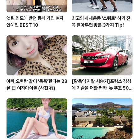
앳된 외모에 반전 몸매 가진 여자
최고의 하체운동 ‘스쿼트’ 하기 전
연예인 BEST 10
꼭 알아두면 좋은 3가지 Tip!
아빠,오빠랑 같이 ‘목욕’한다는 23
[황욱익 자칼 시승기]프랑스 감성
살 日 여자아이돌 (사진 有)
에 기술을 더한 펀카_뉴 푸조 508
GT 시승기