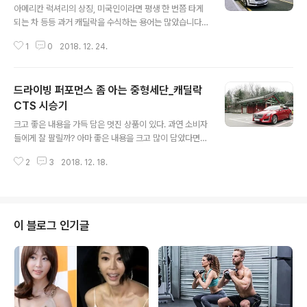
아메리칸 럭셔리의 상징, 미국인이라면 평생 한 번쯤 타게
되는 차 등등 과거 캐딜락을 수식하는 용어는 많았습니다.
그런데 시대가 바뀌고 트렌드가 바뀌면서 어느새 정신 차
1
0
2018. 12. 24.
려 보니 캐딜락은 그런 흐름을 제대로 타지 못하는 메이커
가 되었죠 . 지금이야 BMW 같은 독일 메이커와 자주 비교
되지만 애초에 캐달락은 그런 평가대에 올라가는 차가 아
드라이빙 퍼포먼스 좀 아는 중형세단_캐딜락
니었습니다. 유럽에 벤츠가 있고 미국에는 단연 캐딜락과
링컨이 있었습니다. 물론 과거의 얘기지만요. 아주 오랜만
CTS 시승기
글 내용
에 캐딜락을 만났습니다. 예전 같았으면 저 같은 서민은 꿈
크고 좋은 내용을 가득 담은 멋진 상품이 있다. 과연 소비자
도 못 꿀 차였죠. 잡지사 시절 캐딜락 시승차를 집에 가지고
들에게 잘 팔릴까? 아마 좋은 내용을 크고 많이 담았다면
가면 아부지가 참 좋아하셨습니다. 아무래도 나이가 좀 있
비용적으로 고가의 상품이 될 가능성이 높다. 사람들은 좋
는 분들에게 캐딜락 자동차 이상의 의미를 지니고 있으니
2
3
2018. 12. 18.
은 내용을 많이 담았다고 해도 부담스러워 할 수 있다. 그래
까요. 이번에는 CT6를 만났습니다. ..
서, 엑기스만 모은 적당한 크기의 제품을 원하고 합리적인
가격에 구매하기를 원할 것이다. 자동차도 예외는 아니다.
과거 한국시장은 크고 좋은 기능이 많이 넣은 모델을 선호
했지만, 지금은 브랜드 아이덴티티가 담겨있는 모델 중 합
이 블로그 인기글
리적인 가격대의 중형 모델들이 사랑을 받고 있다. 국내 자
동차시장 판매비중만 봐도 중형크기의 모델들이 많이 팔리
고 있는 이유이다.캐딜락 브랜드의 이미지하면 가장 먼저
디자인과 여유있는 공간, 퍼포먼스를 이야기한다. 그래서
캐딜락하면 가장 먼저 떠오르는 모델..