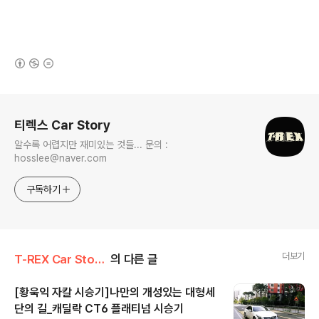
(새창열림)
로그 정보
티렉스 Car Story
알수록 어렵지만 재미있는 것들... 문의 :
hosslee@naver.com
구독하기
더보기
T-REX Car Story/Car 시승기
의 다른 글
[황욱익 자칼 시승기]나만의 개성있는 대형세
단의 길_캐딜락 CT6 플래티넘 시승기
글 내용