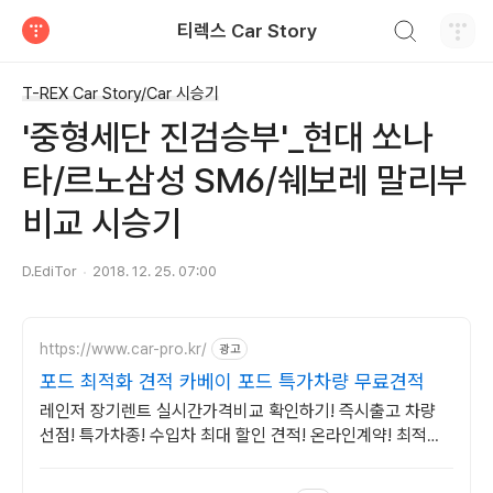
검색하기
티렉스 Car Story
티스토리
T-REX Car Story/Car 시승기
'중형세단 진검승부'_현대 쏘나
타/르노삼성 SM6/쉐보레 말리부
비교 시승기
D.EdiTor
2018. 12. 25. 07:00
https://www.car-pro.kr/
광고
포드 최적화 견적 카베이 포드 특가차량 무료견적
레인저 장기렌트 실시간가격비교 확인하기! 즉시출고 차량
선점! 특가차종! 수입차 최대 할인 견적! 온라인계약! 최적가
프로모션 차량 빠른출고 선점하세요.