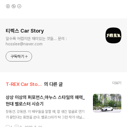
(새창열림)
로그 정보
티렉스 Car Story
알수록 어렵지만 재미있는 것들... 문의 :
hosslee@naver.com
구독하기
더보기
T-REX Car Story/Car 시승기
의 다른 글
상상 이상의 퍼포먼스,야누스 스타일의 매력_
현대 벨로스터 시승기
글 내용
장동건. 강동원. 이 배우들을 말할 때, 잘 생긴 얼굴로 연기
가 묻힌다는 표현을 쓴다. 벨로스터가 딱 그런 차가 아닐
까? 현대자동차 모델 중 가장 펀(Fun)한 성능을 가졌던 모