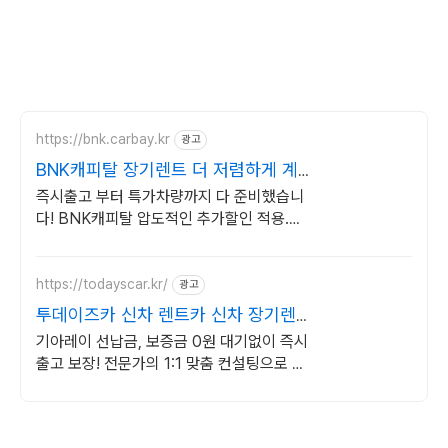
https://bnk.carbay.kr
광고
BNK캐피탈 장기렌트 더 저렴하게 계
약하고
즉시출고 부터 특가차량까지 다 준비했습니
다! BNK캐피탈 압도적인 추가할인 적용.
BNK캐피탈 장기렌트카 특별한 혜택. 위약
금 부담없는 SWITCH 상품 선점하기!
https://todayscar.kr/
광고
투데이즈카 신차 렌트카 신차 장기렌트
특가
기아레이 선납금, 보증금 0원 대기없이 즉시
출고 보장! 전문가의 1:1 맞춤 컨설팅으로 합
리적으로 장기렌트/리스를 이용해 보세요!