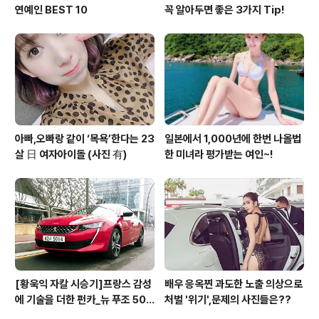
연예인 BEST 10
꼭 알아두면 좋은 3가지 Tip!
아빠,오빠랑 같이 ‘목욕’한다는 23
일본에서 1,000년에 한번 나올법
살 日 여자아이돌 (사진 有)
한 미녀라 평가받는 여인~!
[황욱익 자칼 시승기]프랑스 감성
배우 응옥찐 과도한 노출 의상으로
에 기술을 더한 펀카_뉴 푸조 508
처벌 '위기',문제의 사진들은??
GT 시승기