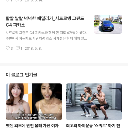
1
0
2018. 5. 14.
델였지만, 호불호가 강했던 디자인으로 다른 매력이 묻혔
던 관심을 받지 못 했던 모델. 벨로스터가 7년만에 새로운
디자인에 더 과감한 성능으로 돌아왔다. 신형 벨로스터는
활발 발랄 넉넉한 패밀리카_시트로엥 그랜드
디자인도 매력적으로 바뀌고,이전 모델의 아이덴티티를 유
지하기 위해 기존모델과 같은 ‘1+2’ 도어로 차량 왼쪽에는
C4 피카소
글 내용
하나의 도어, 오른쪽에는 두 개를 장착하는 형태를 유지 및
시트로엥 그랜드 C4 피카소와 함께 한 지도 6개월이 됐다.
뒤 범퍼 중앙 하단에 트윈 팁 머플러를 설치하는 등 벨로스
주변에서 자동차도 사람처럼 최소 사계절은 함께 해야 알
터만의 개성에 대한 자신감이 곳곳에 보인다. 가장 큰 매력
수 있다는 이야기를 많이 하지만, 시트로엥 그랜드 C4 피
은 역시나 경쾌하고 톡톡 튀는 주행성능으로 운전을 좋아
3
1
2018. 5. 8.
카소를 선택하기 전 너무 많은 고민과 경쟁모델을 비교 시
하는 사람이라면 계속 운전..
승한 뒤 결정한 터라 지금까지의 만족도는 높은 편이다. 10
0점 만점에 100점은 아니지만, 패밀리카가 아닌 패밀리로
시트로엥 그랜드 C4 피카소를 받아드린 상태이다. 가족이
라고 해도 용서(?)할 수 없는 아쉬움도 있고, 선택의 이유를
이 블로그 인기글
잘 증명하고 있는 부분도 있다. 겨울과 봄을 지나, 초여름으
로 가는 문턱에서 지금까지의 느낀 점을 오너로서 가감없
이 정리해보겠다. 고급스러운 인테리어를 원하지는 않았
다. 차량 가격 마지노선을 5천만원으로 정했기 때문에 그
안에서 할 수 있는 최상의..
앳된 외모에 반전 몸매 가진 여자
최고의 하체운동 ‘스쿼트’ 하기 전