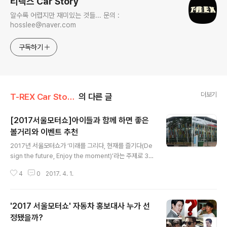
티렉스 Car Story
알수록 어렵지만 재미있는 것들... 문의 :
hosslee@naver.com
구독하기
더보기
T-REX Car Story/Car 분석 톡톡
의 다른 글
[2017서울모터쇼]아이들과 함께 하면 좋은
볼거리와 이벤트 추천
글 내용
2017년 서울모터쇼가 ‘미래를 그리다, 현재를 즐기다(De
sign the future, Enjoy the moment)’라는 주제로 3월
31일(금) 공식 개최되었다. 이번 서울모터쇼에는 현대, 기
4
0
2017. 4. 1.
아, 쉐보레, 르노삼성, 쌍용 등 국내 완성차 브랜드 9개와 B
MW, 메르세데스-벤츠 등 수입차 브랜드 18개 등 총 27개
완성차 브랜드가 참가하며, 243종의 자동차 약 300대가
'2017 서울모터쇼' 자동차 홍보대사 누가 선
전시되어 볼 거리가 풍성하다. 모터쇼에서는 현 대한민국
자동차시장의 트렌드와 앞으로의 시장을 예측할 수 있으
정됐을까?
글 내용
며, 출시 예정인 모델들을 미리 볼 수 있다는 점에서 자동차