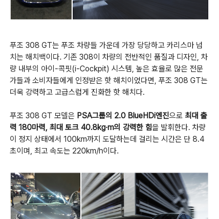
푸조
308 GT
는 푸조 차량들 가운데 가장 당당하고 카리스마 넘
치는 해치백이다
.
기존
308
이 차량의 전반적인 품질과 디자인
,
차
량 내부의 아이
-
콕핏
(i-Cockpit)
시스템
,
높은 효율로 많은 전문
가들과 소비자들에게 인정받은 핫 해치이었다면
,
푸조
308 GT
는
더욱 강력하고 고급스럽게 진화한 핫 해치다
.
푸조
308 GT
모델은
PSA
그룹의
2.0 BlueHDi
엔진
으로
최대 출
력
180
마력
,
최대 토크
40.8kg
·
m
의 강력한 힘
을 발휘한다
.
차량
이 정지 상태에서
100km
까지 도달하는데 걸리는 시간은 단
8.4
초이며
,
최고 속도는
220km/h
이다
.