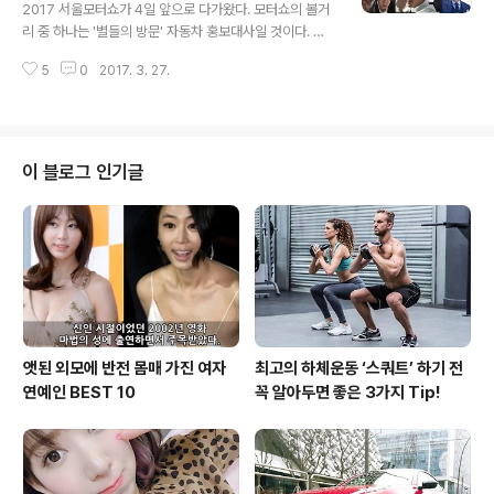
2017 서울모터쇼가 4일 앞으로 다가왔다. 모터쇼의 볼거
에 관심이 많은 매니아와 아이를 가진 가족들의 관심을 모
리 중 하나는 '별들의 방문' 자동차 홍보대사일 것이다. 최
은다. 하지만, 자동차에 관심이 적은 관람객에게는 오로지
근 자동차 홍보대사 경쟁이 치열해지고 있다. 모터쇼에 참
자동차에만 초첨을 맞춘 전시장에 대한 집중력이 떨어..
5
0
2017. 3. 27.
가하지 않는 브랜드까지 유명배우들을 모델로 섭외하여 홍
보하고 있기 때문이다. 유명스타를 활용한 자동차 홍보대
사는 스포트라이트가 쏟아지는 인물에 주력 모델을 제공함
으로써 '스타의 자동차'로 각인시키는 효과와 함께 단순히
차를 알리는 수준을 넘어 브랜드 이미지 제고 효과가 높은
이 블로그 인기글
편이다. '자동차'의 특성상 높은 가격대의 상품이므로, 스타
를 좋아하는 소비자들의 구매로 직접 연결되지는 않을 것
이다. 하지만, 스타를 좋아하는 소비자는 스타가 타는 자동
차에 대한 높은 관심도를 보이며, 스타와 자동차 브랜드를
동격으로 생각해 브랜드 인지도 향상 및..
앳된 외모에 반전 몸매 가진 여자
최고의 하체운동 ‘스쿼트’ 하기 전
연예인 BEST 10
꼭 알아두면 좋은 3가지 Tip!