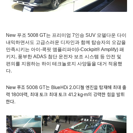
New
푸조
5008 GT
는 프리미엄
7
인승
SUV
모델다운 다이
내믹하면서도 고급스러운 디자인과 함께 탑승자의 오감을
만족시키는 아이
-
콕핏 앰플리파이
(i-Cockpit® Amplify)
패
키지
,
풍부한
ADAS
첨단 운전자 보조 시스템 등 안전 및
편의를 지원하는 하이 테크놀로지 사양들을 대거 적용했
다
.
New
푸조
5008 GT
는
BlueHDi 2.0
디젤 엔진을 탑재해 최대 출
력
180
마력
,
최대 토크
최대 토크
41.2 kg
·
m
의 강력한 힘을 발휘
한다
.