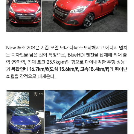
New
푸조
208
은 기존 모델 보다 더욱 스포티해지고 에너지 넘치
는 디자인을 담은 것이 특징으로,
BlueHDi
엔진을 탑재해 최대 출
력
99
마력
,
최대 토크
25.9kg
·
m
의 힘으로 다이내믹한 주행 성능
과
복합연비
16.7km/
ℓ
(
도심
15.6km/
ℓ
,
고속
18.4km/
ℓ
)
의 뛰어난
효율을 강점으로 내세운다
.