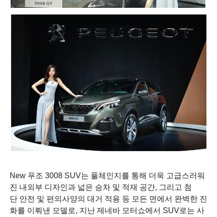
New
푸조
3008 SUV
는
풀체인지를
통해
더욱
고급스러워
진
내외부
디자인과
넓은
승차
및
적재
공간
,
그리고
첨
단
안전
및
편의사양의
대거
적용
등
모든
면에서
완벽한
진
화를
이뤄낸
모델로
,
지난
제네바
모터쇼에서
SUV
로는
사