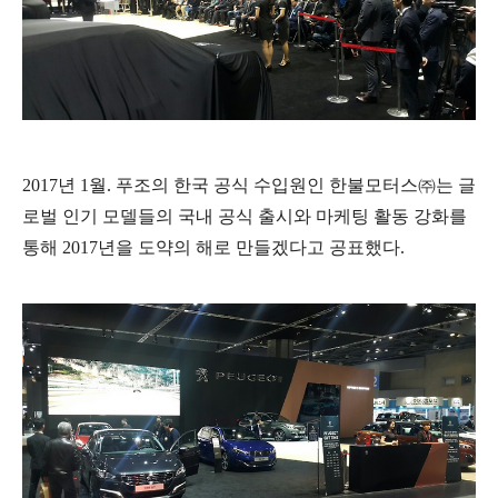
2017
년 1월.
푸조
의
한국 공식 수입원인 한불모터스㈜는
글
로벌 인기 모델들의 국내 공식 출시와 마케팅 활동 강화를
통해
2017
년을 도약의 해로 만들겠다고 공표했다.