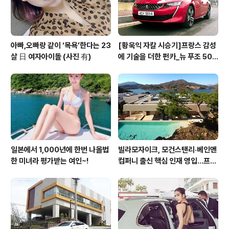
아빠,오빠랑 같이 ‘목욕’한다는 23
[황욱익 자칼 시승기]프랑스 감성
살 日 여자아이돌 (사진 有)
에 기술을 더한 펀카_뉴 푸조 508
GT 시승기
일본에서 1,000년에 한번 나올법
빌라모자이크, 모건스탠리·베인앤
한 미녀라 평가받는 여인~!
컴퍼니 출신 핵심 인재 영입…프리
미엄 회원 서비스 경쟁력 강화