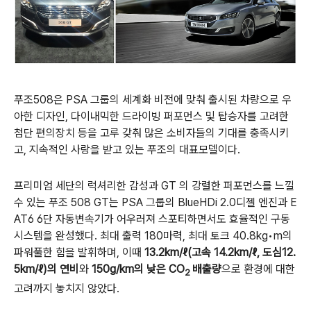
푸조
508
은
PSA
그룹의 세계화 비전에 맞춰 출시된 차량으로 우
아한 디자인
,
다이내믹한 드라이빙 퍼포먼스 및 탑승자를 고려한
첨단 편의장치 등을 고루 갖춰 많은 소비자들의 기대를 충족시키
고
,
지속적인 사랑을 받고 있는 푸조의 대표모델이다
.
프리미엄 세단의 럭셔리한 감성과
GT
의 강렬한 퍼포먼스를 느낄
수 있는 푸조
508 GT
는
PSA
그룹의
BlueHDi 2.0
디젤 엔진과
E
AT6 6
단 자동변속기가 어우러져 스포티하면서도 효율적인 구동
시스템을 완성했다
.
최대 출력
180
마력
,
최대 토크
40.8kg
•
m
의
파워풀한 힘을 발휘하며
,
이때
13.2km/
ℓ
(
고속
14.2km/
ℓ
,
도심
12.
5km/
ℓ
)
의 연비
와
150g/km
의 낮은
CO
배출량
으로 환경에 대한
2
고려까지 놓치지 않았다
.