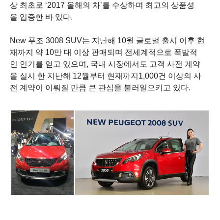
상
최초로
‘2017
올해의
차
’
를
수상하며
최고의
상품성
을
입증한
바
있다
.
New
푸조
3008 SUV
는
지난해
10
월
글로벌
출시
이후
현
재까지
약
10
만
대
이상
판매되며
전세계적으로
폭발적
인
인기를
얻고
있으며
,
국내
시장에서도
고객
사전
계약
을
실시
한
지난해
12
월부터
현재까지
1,000
건
이상의
사
전
계약이
이뤄질
만큼
큰
관심을
불러일으키고
있다
.