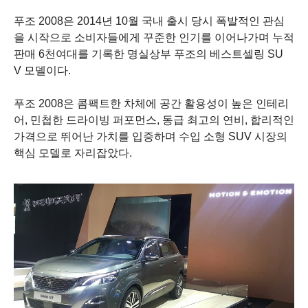
푸조
2008
은
2014
년
10
월 국내 출시 당시 폭발적인 관심
을 시작으로 소비자들에게 꾸준한 인기를 이어나가며 누적
판매
6
천여대를 기록한 명실상부 푸조의 베스트셀링
SU
V
모델이다
.
푸조
2008
은 콤팩트한 차체에 공간 활용성이 높은 인테리
어
,
민첩한 드라이빙 퍼포먼스
,
동급 최고의 연비
,
합리적인
가격으로 뛰어난 가치를 입증하며 수입 소형
SUV
시장의
핵심 모델로 자리잡았다
.