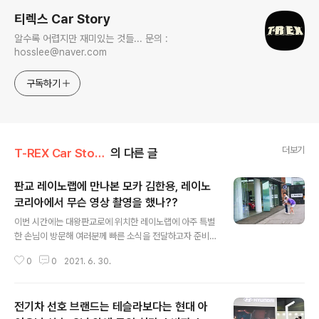
티렉스 Car Story
알수록 어렵지만 재미있는 것들... 문의 :
hosslee@naver.com
구독하기
더보기
T-REX Car Story/Car 시장&업계이야기
의 다른 글
판교 레이노랩에 만나본 모카 김한용, 레이노
코리아에서 무슨 영상 촬영을 했나??
글 내용
이번 시간에는 대왕판교로에 위치한 레이노랩에 아주 특별
한 손님이 방문해 여러분께 빠른 소식을 전달하고자 준비
했습니다. 레이노랩을 방문한 특별한 손님은 유투브 57.5
0
0
2021. 6. 30.
만 구독자를 보유하고 자동차 관련 채널 중 최고의 인기를
누리고 있는 ‘김한용의 MOCAR’ 채널의 김한용 기자님입
니다. 이번 방문은 레이노의 프리미엄 윈도우필름 얼티넘
전기차 선호 브랜드는 테슬라보다는 현대 아
(ULTINUM)의 우수성과 오직 레이노에서만 제공하는 특