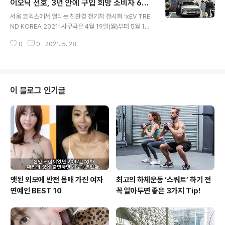
별한 서비스인 ‘글라스케어’를 직접 소개해주는 영상촬영
이오닉 선호, 3년 안에 구입 희망 소비자 6
글 내용
을 위해 방문해 주셨습니다. 현장에서 직접 만나본 김한용
7%로 나타나
서울 코엑스에서 열리는 친환경 전기차 전시회 ‘xEV TRE
기자님은 영상에서 보던 젠틀한 스타일과 달달하면서도 부
ND KOREA 2021’ 사무국은 4월 19일(월)부터 5월 14
드러운 목소리를 소유한 모습 그대로였습니다. 평소 틴팅
일(금)까지 성인남녀 1,467명을 대상으로 전기차 선호도
에 대해 관심이 많았던 김한용 기자님은 이번 촬영을 위해
0
0
2021. 5. 28.
에 대한 설문조사를 실시했다. 이번 설문조사는 2018년부
더욱 스터디를 많이해오셨다고 하는데요. 심지어 ..
터 4회째 진행한 전기차 선호도 조사로 전기차에 대한 소
비자들의 니즈를 파악하여, 전기차에 대한 정보 전달 및 지
원정책을 마련하기 위해 기획됐다. 특히, 이번 설문결과는
전기자동차 발전방향을 위한 참고자료로 사용되고, 환경부
이 블로그 인기글
에서 친환경 자동차 정책 수립에 반영할 예정이라 남다른
의미를 가진다. 2021년 전기차 선호도 결과에 따르면, 전
기차 구매 희망시기를 묻는 질문에 5년 이내에 구입하겠다
는 응답자가 87%에 달하며 전년 대비 23%나 높게 나타
났다. 가장 높은 구매..
앳된 외모에 반전 몸매 가진 여자
최고의 하체운동 ‘스쿼트’ 하기 전
연예인 BEST 10
꼭 알아두면 좋은 3가지 Tip!