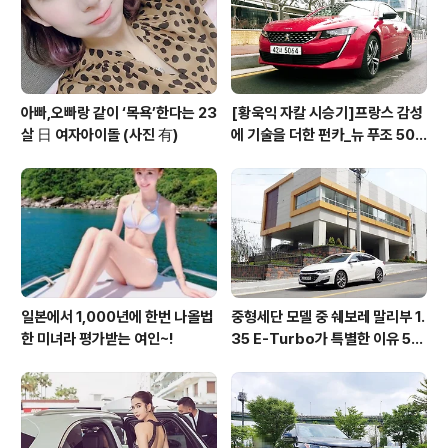
아빠,오빠랑 같이 ‘목욕’한다는 23
[황욱익 자칼 시승기]프랑스 감성
살 日 여자아이돌 (사진 有)
에 기술을 더한 펀카_뉴 푸조 508
GT 시승기
일본에서 1,000년에 한번 나올법
중형세단 모델 중 쉐보레 말리부 1.
한 미녀라 평가받는 여인~!
35 E-Turbo가 특별한 이유 5가
지_시승기