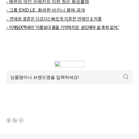
- 해변의 여인 손예진의 아련 청순 화보촬영
- 그룹 EXID LE, 화려한 비키니 몸매 공개
- 연애와 결혼은 다르다!! 빠르게 이혼한 연예인 8 커플
- 이채담X백세리 '이름보다 몸을 기억하지만, 성인배우 삶 후회 없어.'
(새창열림)
로그 정보