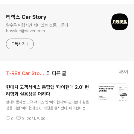
로그 정보
티렉스 Car Story
알수록 어렵지만 재미있는 것들... 문의 :
hosslee@naver.com
구독하기
더보기
T-REX Car Story/Car 시장&업계이야기
의 다른 글
현대차 고객서비스 통합앱 ‘마이현대 2.0' 편
리함과 실용성을 더하다
글 내용
현대자동차는 고객 서비스 앱 '마이현대'에 편리함과 실용
성을 더한 '마이현대 2.0' 버전을 출시했다. 마이현대는 지
난 2019년 12월 출시해 멤버십부터 차량 관리, 카 라이프
0
0
2021. 9. 30.
등 현대차와 관련된 모든 서비스를 한곳에서 편리하게 제
공하고 있다. 마이현대 2.0은 고객 사용 경험에 맞춘 디자
인을 적용하고 개선된 차량관리 기능과 확대된 카 라이프