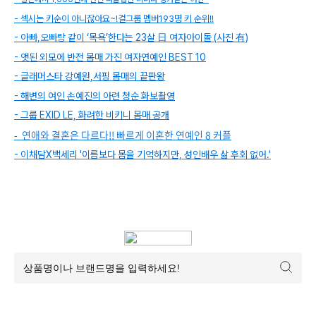
- 섹시는 키순이 아니잖아요~!걸그룹 멤버193명 키 순위!!
- 아빠,오빠랑 같이 ‘목욕’한다는 23살 日 여자아이돌 (사진 有)
- 앳된 외모에 반전 몸매 가진 여자연예인 BEST 10
- 글래머스타 강예원,서핑 몸매의 끝판왕
- 해변의 여인 손예진의 아련 청순 화보촬영
- 그룹 EXID LE, 화려한 비키니 몸매 공개
- 연애와 결혼은 다르다!! 빠르게 이혼한 연예인 8 커플
- 이채담X백세리 '이름보다 몸을 기억하지만, 성인배우 삶 후회 없어.'