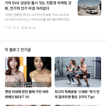
기아 EV6 성공된 출시 잇는 친환경 마케팅 강
서비스를 제공한다.개인화된 정보를 강화해 고객이 한눈에
본인의 차량 정보와 상태 확인이 가능하도록 홈 화면을 구
화, 전기차 인기 비결 자리잡다
글 내용
성했고, 앱 접속 시 홈 화면에서 본인이 소유한 차량과 차종
기아는 전용전기차 EV 시리즈의 첫 모델 ‘The Kia EV6
·색상이 동일한 이미지를 확인할 수 있다. 이와 함께 차량
(더 기아 이 브이 식스, 이하 EV6)를 공식 출시하며 다양한
계약 정보와 고장 정보, 관련 리콜 정보를 조회할 수 있고,
친환경 마케팅을 개시한다고 밝혔다. EV6는 사전예약 첫
홈 화면에서 다양한 동영상 콘텐츠도 볼 수 있다. 정비 신청
0
0
2021. 8. 14.
날 기아 승용 및 SUV 모델을 통틀어 역대 최대 기록인 21,
과 현황 조회 등..
016대를 시작으로 사전예약 기간동안 총 3만대가 넘는 예
약대수를 기록하며 고객의 높은 관심을 받았다. 오늘 출시
된 EV6는 ▲신규 디자인 철학 ‘오퍼짓 유나이티드(Oppo
site United)를 형상화한 내 외장 디자인 ▲국내 최초 3.
이 블로그 인기글
5초의 0-100km/h 가속시간(GT 모델 기준)으로 대표되
는 역동적인 주행성능 ▲지속가능성 의지를 담은 친환경
소재 ▲800V 초고속 충전이 가능한 멀티 충전 시스템 ▲
이동하는 에너지 저장장치(Energy Storage Sys..
앳된 외모에 반전 몸매 가진 여자
최고의 하체운동 ‘스쿼트’ 하기 전
연예인 BEST 10
꼭 알아두면 좋은 3가지 Tip!