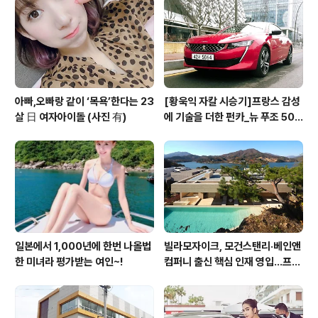
아빠,오빠랑 같이 ‘목욕’한다는 23
[황욱익 자칼 시승기]프랑스 감성
살 日 여자아이돌 (사진 有)
에 기술을 더한 펀카_뉴 푸조 508
GT 시승기
일본에서 1,000년에 한번 나올법
빌라모자이크, 모건스탠리·베인앤
한 미녀라 평가받는 여인~!
컴퍼니 출신 핵심 인재 영입…프리
미엄 회원 서비스 경쟁력 강화