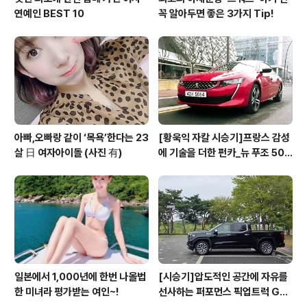
연예인 BEST 10
꼭 알아두면 좋은 3가지 Tip!
아빠,오빠랑 같이 ‘목욕’한다는 23
[황욱익 자칼 시승기]프랑스 감성
살 日 여자아이돌 (사진 有)
에 기술을 더한 펀카_뉴 푸조 508
GT 시승기
일본에서 1,000년에 한번 나올법
[시승기]압도적인 공간에 자유를
한 미녀라 평가받는 여인~!
선사하는 퍼포먼스 픽업트럭 GM