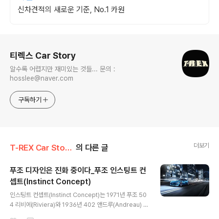
신차견적의 새로운 기준, No.1 카원
로그 정보
티렉스 Car Story
알수록 어렵지만 재미있는 것들... 문의 :
hosslee@naver.com
구독하기
더보기
T-REX Car Story/Car 신차
의 다른 글
푸조 디자인은 진화 중이다_푸조 인스팅트 컨
셉트(Instinct Concept)
글 내용
인스팅트 컨셉트(Instinct Concept)는 1971년 푸조 50
4 리비에(Riviera)와 1936년 402 앤드루(Andreau) 에
서 영감을 받아 디자인된 4인승 슈팅브레이크 자율주행 차