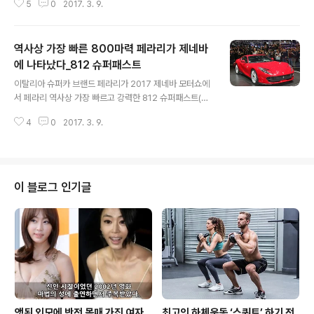
5
0
2017. 3. 9.
량이다. 인스팅트 컨셉트는 매끄럽고 유려한 차체에 B필러
가 없는 코치도어 방식을 채택하였으며 미래 지향적인 i-콕
핏 시스템을 적용하여 운전자에게 보다 넓은 공간을 제공
역사상 가장 빠른 800마력 페라리가 제네바
한다. 또한 센터콘솔에는 9.7인치 터치스크린을 통해 주행
모드와 자율 주행 모드를 선택할 수 있다. 자율주행 시에는
에 나타났다_812 슈퍼패스트
글 내용
스티어링 휠과 페달이 보이지 않도록 수납되어 있다가 운
이탈리아 슈퍼카 브랜드 페라리가 2017 제네바 모터쇼에
전자가 직접 운전 시에는 작동이 가능하게 나오도록 설계
서 페라리 역사상 가장 빠르고 강력한 812 슈퍼패스트(81
되었다. 인스팅트 컨셉트는 삼성전자의 사물인터넷 플랫폼
2 Superfast)를 세계 최초로 공개했다. 페라리는 브랜드
인 아틱 클라우드 (Artik Cloud) 시스템과 연결되어 스마
4
0
2017. 3. 9.
가 출범한 1947년부터 오늘날까지 끊임없이 12기통 엔진
트폰,..
스포츠카를 개발해 왔고, 12기통 스포츠카 제작에 있어 7
0년이라는 가장 긴 역사를 지닌 자동차 제조사이다. 812
슈퍼패스트는 페라리의 플래그십 모델 V12 시리즈의 최신
작이라는 점에서 더욱 특별한 의미를 지닌다. 최고출력이
이 블로그 인기글
무려 800마력에 달하는 812 슈퍼 패스트는 페라리 12기
통 엔진 특유의 스릴감 넘치는 최고 성능을 유감없이 발휘
하며 프론트 미드 엔진형 스포츠카 부문에서 새로운 기준
점을 제시하는 모델이다. 최대토크는 7000rpm에서 73.
3kg.m에 이르며, ..
앳된 외모에 반전 몸매 가진 여자
최고의 하체운동 ‘스쿼트’ 하기 전