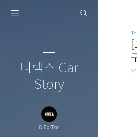
T-
티렉스 Car
D.E
Story
D.EdiTor