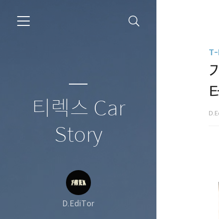
T-
터
티렉스 Car
D.E
Story
D.EdiTor