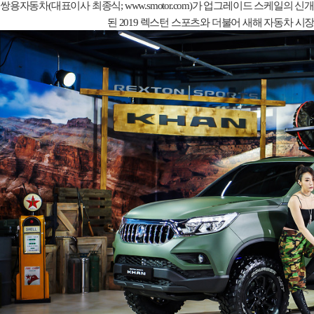
쌍용자동차
(
대표이사 최종식
; www.smotor.com)
가 업그레이드 스케일의 신개
된
2019
렉스턴 스포츠와 더불어 새해 자동차 시