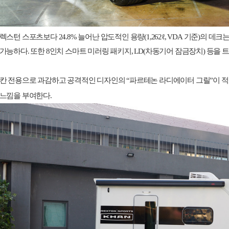
렉스턴 스포츠보다
24.8%
늘어난 압도적인 용량
(1,262
ℓ
, VDA
기준
)
의 데크
가능하다
.
또한
8
인치 스마트 미러링 패키지
, LD(
차동기어 잠금장치
)
등을 
칸 전용으로 과감하고 공격적인 디자인의
“
파르테논 라디에이터 그릴
”
이 
느낌을 부여한다
.