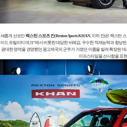
새롭게 선보인
렉스턴 스포츠 칸
(
Rexton Sports
KHAN
,
이하 칸
)
은 렉스턴 
이드 유틸리티 데크
”
에서 비롯한 대담한 비례감
,
우수한 적재능력과 향상된
광대한 영역을 경영했던 몽고제국의 군주가 가졌던 이름을 빌려 확장된 데
이프스타일을 선사함을 표