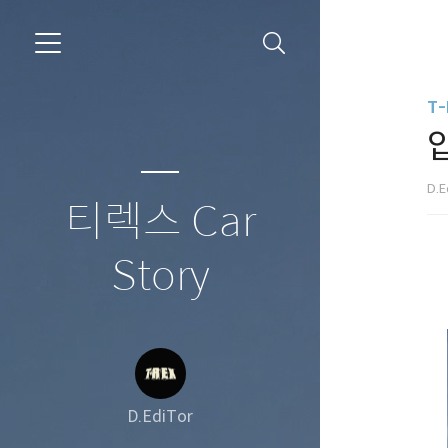
T-
D.E
티렉스 Car
Story
D.EdiTor