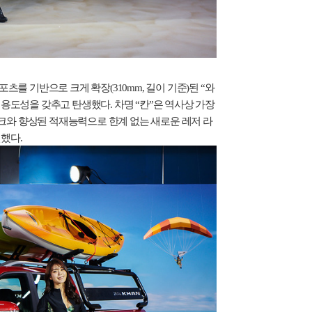
스포츠를 기반으로 크게 확장
(310mm,
길이 기준
)
된
“
와
 용도성을 갖추고 탄생했다
.
차명
“
칸
”
은 역사상 가장
크와 향상된 적재능력으로 한계 없는 새로운 레저 라
현했다
.