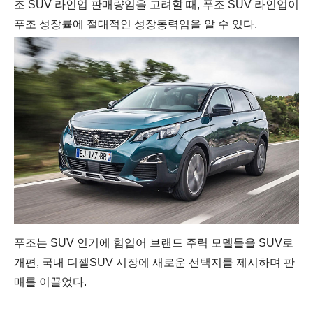
조
SUV
라인업 판매량
임을 고려할 때
,
푸조
SUV
라인업이
푸조 성장률에 절대적인 성장동력임을 알 수 있다
.
푸조는
SUV
인기에 힘입어 브랜드 주력 모델들을
SUV
로
개편
,
국내 디젤
SUV
시장에 새로운 선택지를 제시하며 판
매를 이끌었다
.