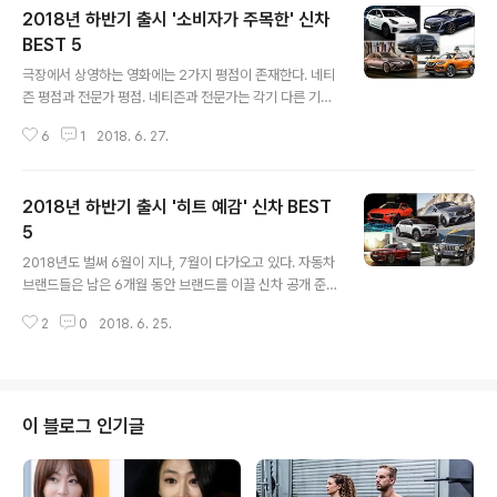
2018년 하반기 출시 '소비자가 주목한' 신차
BEST 5
글 내용
극장에서 상영하는 영화에는 2가지 평점이 존재한다. 네티
즌 평점과 전문가 평점. 네티즌과 전문가는 각기 다른 기준
으로 영화를 평가하고, 그에 따른 기대점수 또는 평가점수
6
1
2018. 6. 27.
를 매긴다. 자동차의 경우에도 소비자와 전문가는 다른 기
준으로 판단하고, 각 자의 평점을 매기고 평가한다. 1. 포르
쉐 카이엔 포르쉐코리아는 지난 15일 포르쉐 브랜드 창립
2018년 하반기 출시 '히트 예감' 신차 BEST
70주년 기념행사에서 신형 카이엔 3세대 모델을 첫 공개
했다. 2002년 출시한 ‘카이엔’은 스포츠카 브랜드의 SUV
5
글 내용
(다목적스포츠차량)로 많은 인기를 끌며, 글로벌 시장에서
2018년도 벌써 6월이 지나, 7월이 다가오고 있다. 자동차
1세대가 총 27만대 이상, 2010년 출시된 2세대가 50만
브랜드들은 남은 6개월 동안 브랜드를 이끌 신차 공개 준
대 이상 판매됐다. 신형 카이엔은 포르쉐의 상징과도 같은
비에 여념이 없다. 1. 메르세데스-벤츠 CLS한국시장에서
911 스포츠카를 기반으로 제작됐으며, 이전 모델과 비교해
2
0
2018. 6. 25.
가장 사랑받고 있는 메르세데스 벤츠가 지난 18일 청담 전
지능형 경량 구조, ..
시장에서 올 여름 국내 공식 출시를 앞둔 ‘더 뉴 메르세데
스-벤츠 CLS(The New Mercedes-Benz CLS)’를 사
전공개 했다. 6년만에 선보인 CLS는 3세대 풀체인지(완
전변경)된 모델로, 1세대 CLS만의 고유한 분위기를 간직
이 블로그 인기글
하면서도 더욱 뚜렷해진 윤곽으로 벤츠의 철학인 ‘감각적
순수미(Sensual Purity)’를 더한 것이 특징이다. 전면부
그릴을 차량 아래쪽을 향해 더욱 넓게 디자인해 ‘상어의 코