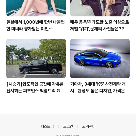
일본에서 1,000년에 한번 나올법
배우 응옥찐 과도한 노출 의상으로
한 미녀라 평가받는 여인~!
처벌 '위기',문제의 사진들은??
[시승기]압도적인 공간에 자유를
기아차, 3세대 'K5' 사전계약 개
선사하는 퍼포먼스 픽업트럭 GM
시...완성도 높은 디자인, 가격은
C 시에라 드날리
최고 3365만원
의안내
티스토리
로그인
고객센터