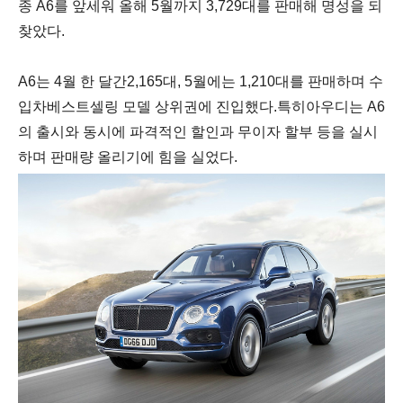
종
A6
를 앞세워 올해
5
월까지
3,729
대를 판매해 명성을 되
찾았다
.
A6
는
4
월 한 달간
2,165
대
, 5
월에는
1,210
대를 판매하며 수
입차베스트셀링 모델 상위권에 진입했다
.
특히아우디는
A6
의 출시와 동시에 파격적인 할인과 무이자 할부 등을 실시
하며 판매량 올리기에 힘을 실었다
.