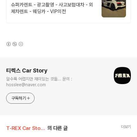
문의 #방송렌트
슈퍼카렌트 - 광고촬영 - 사고보험대차 - 외
제차렌트 - 웨딩카 - VIP의전
(새창열림)
로그 정보
티렉스 Car Story
알수록 어렵지만 재미있는 것들... 문의 :
hosslee@naver.com
구독하기
더보기
T-REX Car Story/Car 분석 톡톡
의 다른 글