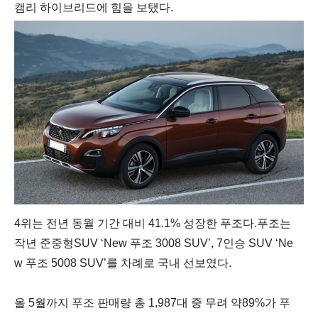
캠리 하이브리드에 힘을 보탰다
.
4위는 전년 동월 기간 대비
41.1%
성장한 푸조다
.
푸조는
작년 준중형
SUV ‘New
푸조
3008 SUV’, 7
인승
SUV ‘Ne
w
푸조
5008 SUV’
를 차례로 국내 선보였다
.
올
5
월까지 푸조
판매량
총
1,987
대 중
무려
약
89%
가 푸