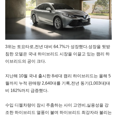
3위는 토요타로
,
전년 대비
64.7%
가 성장했다
.
성장을 뒷받
침한 모델은 국내 하이브리드 시장을 이끌고 있는 캠리 하
이브리드의 공이 크다
.
지난해
10
월 국내 출시한
8
세대 캠리 하이브리드는 올해
5
월까지 누적 판매량
2,640
대를 기록
,
전년 동기
(1,003
대
)
대
비
162%
까지 급증했다
.
수입 디젤차량이 잠시 주춤하는 사이 고연비
,
실용성을 강
조한 하이브리드 열풍이 불며 하이브리드 최강자라 불리는