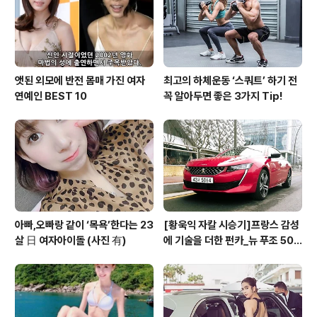
(Shark nose)’를 연상케 만들었고, 그릴 윤곽을..
앳된 외모에 반전 몸매 가진 여자
최고의 하체운동 ‘스쿼트’ 하기 전
연예인 BEST 10
꼭 알아두면 좋은 3가지 Tip!
아빠,오빠랑 같이 ‘목욕’한다는 23
[황욱익 자칼 시승기]프랑스 감성
살 日 여자아이돌 (사진 有)
에 기술을 더한 펀카_뉴 푸조 508
GT 시승기