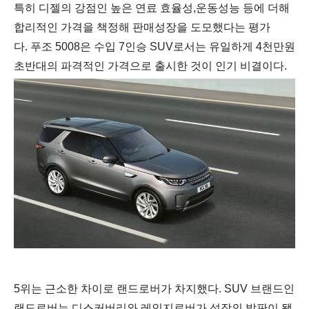
특히 디젤의 강점인 높은 연료 효율성
,
운동성능 등에 더해
합리적인 가격을 책정해 판매성장을 도모했다는 평가
다
.
푸조
5008
은 수입
7
인승
SUV
로서는 유일하게
4
천만원
초반대의 파격적인 가격으로 출시한 것이 인기 비결이다
.
5위는 근소한 차이로 랜드로버가 차지했다.
SUV 브랜드인
랜도로버는
디스커버리와 레인지로버가 성장의 발판이 됐