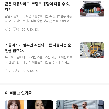
같은 자동차라도, 트렁크 용량이 다를 수 있
다?
글 내용
같은 자동차라도, 트렁크 용량이 다를 수 있다? 같은 자동
차 모델이라도 옵션이 다를 수는 있지만, 트렁크 용량이 다
르다는 말에 놀라는 분들이 계실 겁니다. 그런데 이런 마법
2
0
2017. 10. 23.
과 같은 경우가 우리나라에서는 가능합니다. "왜???
또??"라고 화가 날 수 있는 상황이죠. 같은 브랜드의 같은
모델이 트렁크 크기가 달라지는 마술(?)이 왜 우리나라에
스쿨버스가 멈추면 주변의 모든 자동차는 운
서는 일어날까요? 오늘은 그 마술과 같은 상황에 대해 알아
보겠습니다. 먼저, 마술의 비밀을 알려 드리겠습니다. 우리
전을 멈춘다.
글 내용
나라는 트렁크 크기가 안전이나 주행에 영향을 미치는 직
우리 아이들이 타고 내리는 스쿨버스는 세상 그 어떤 차보
접적인 요인이 아니기에 트렁크 크기를 규제하는 법규가
다 안전하길 바라는 게 어른들의 마음일 겁니다. 하지만, 안
없고, 측정방식에 대한 규정도 없어서 자동차 브랜드에서
타깝게도 한국에서는 스쿨버스를 보호하는 규정 자체가 취
는 어떤 방식으로든 큰 수치가 나오는 방식으로 측정해 소
2
0
2017. 10. 15.
약하고, 이마저도 잘 지켜지지 않아 안타까운 사고들이 발
비자에게 공개해도 문제가 안 됩니다. 트..
생하곤 했습니다. 최근 가장 충격적인 스쿨버스 사고는 무
더운 여름에 어린이집 차량안에 갇힌 아이가 있다는 걸 운
전기사, 지도교사가 확인없이 내려 위중한 상황에 이르기
도 했죠. 해외에서는 스쿨버스 관련 규정이 매우 엄격하고,
이 블로그 인기글
그 관리체계도 철저하게 지켜지고 있습니다. 대표적으로
영국에서는 스쿨버스 크기에 따라 감시 카메라 6~8대를
설치해 스쿨버스 내부를 사각지대 없이 감시하고 녹화합니