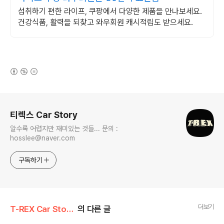
섭취하기 편한 라이프, 쿠팡에서 다양한 제품을 만나보세요.
건강식품, 활력을 되찾고 와우회원 캐시적립도 받으세요.
(새창열림)
로그 정보
티렉스 Car Story
알수록 어렵지만 재미있는 것들... 문의 :
hosslee@naver.com
구독하기
더보기
T-REX Car Story/Car 정보&상식
의 다른 글