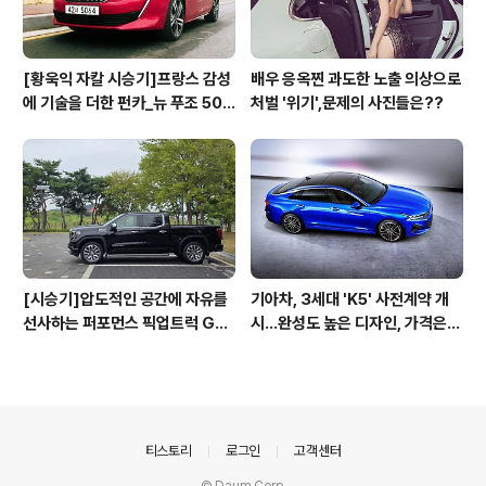
[황욱익 자칼 시승기]프랑스 감성
배우 응옥찐 과도한 노출 의상으로
에 기술을 더한 펀카_뉴 푸조 508
처벌 '위기',문제의 사진들은??
GT 시승기
[시승기]압도적인 공간에 자유를
기아차, 3세대 'K5' 사전계약 개
선사하는 퍼포먼스 픽업트럭 GM
시...완성도 높은 디자인, 가격은
C 시에라 드날리
최고 3365만원
의안내
티스토리
로그인
고객센터
© Daum Corp.