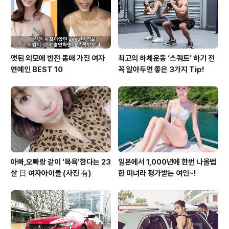
다. 또 보호자들이 스쿨버스 운행 상태를 확인할 수 있도록
스쿨버스에 위치정보시스템(GPS)을 달아 만..
앳된 외모에 반전 몸매 가진 여자
최고의 하체운동 ‘스쿼트’ 하기 전
연예인 BEST 10
꼭 알아두면 좋은 3가지 Tip!
아빠,오빠랑 같이 ‘목욕’한다는 23
일본에서 1,000년에 한번 나올법
살 日 여자아이돌 (사진 有)
한 미녀라 평가받는 여인~!