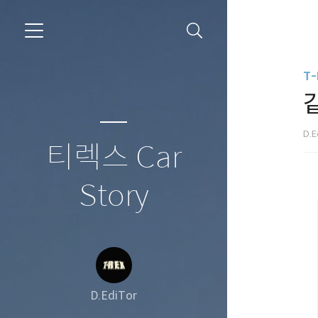
T-
D.E
티렉스 Car
Story
D.EdiTor