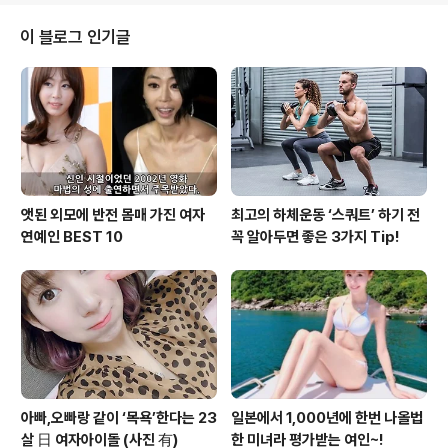
수준의 자동차 공개를 벗어 Mercedes, Citroen, BMW
와 Skoda 등의 브랜드 신차 공개하는 장으로 바뀌고 있습
이 블로그 인기글
니다. 또한, 중국 시장을 넘어 아시아시장 전체를 겨냥한 모
델들에 수십억 달러를 투자하는 브랜드들이 늘어남에 따
라, 최대 시장인 중국 자동차시장의 대표 모터쇼에서 공개
해 시장반응을 살피고 있습니다. 이와 함께 링크앤코(Lynk
& ..
앳된 외모에 반전 몸매 가진 여자
최고의 하체운동 ‘스쿼트’ 하기 전
연예인 BEST 10
꼭 알아두면 좋은 3가지 Tip!
아빠,오빠랑 같이 ‘목욕’한다는 23
일본에서 1,000년에 한번 나올법
살 日 여자아이돌 (사진 有)
한 미녀라 평가받는 여인~!