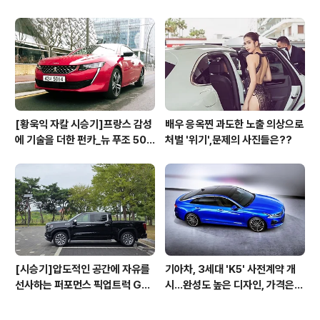
[황욱익 자칼 시승기]프랑스 감성
배우 응옥찐 과도한 노출 의상으로
에 기술을 더한 펀카_뉴 푸조 508
처벌 '위기',문제의 사진들은??
GT 시승기
[시승기]압도적인 공간에 자유를
기아차, 3세대 'K5' 사전계약 개
선사하는 퍼포먼스 픽업트럭 GM
시...완성도 높은 디자인, 가격은
C 시에라 드날리
최고 3365만원