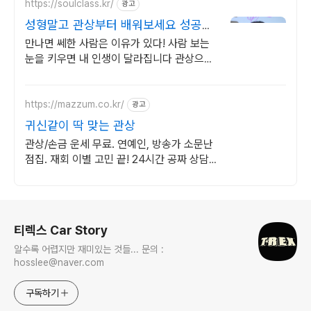
https://soulclass.kr/
광고
성형말고 관상부터 배워보세요 성공을
부르는 얼굴로 만들기
만나면 쎄한 사람은 이유가 있다! 사람 보는
눈을 키우면 내 인생이 달라집니다 관상으로
당신의 운명을 바꿔보세요.
https://mazzum.co.kr/
광고
귀신같이 딱 맞는 관상
관상/손금 운세 무료. 연예인, 방송가 소문난
점집. 재회 이별 고민 끝! 24시간 공짜 상담,
무료운세, 전화신점, 전화사주, 타로
로그 정보
티렉스 Car Story
알수록 어렵지만 재미있는 것들... 문의 :
hosslee@naver.com
구독하기