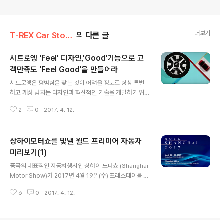
더보기
T-REX Car Story/Car 분석 톡톡
의 다른 글
시트로엥 'Feel' 디자인,'Good'기능으로 고
객만족도 'Feel Good'을 만들어라
글 내용
시트로엥은 평범함을 찾는 것이 어려울 정도로 항상 특별
하고 개성 넘치는 디자인과 혁신적인 기술을 개발하기 위
해 '크리에이티브 테크놀로지(Créative Technologi
2
0
2017. 4. 12.
e)'를 브랜드 슬로건으로 삼고 새로움을 추구하고 있지만,
국내 소비자에게 생소한 브랜드다. 시트로엥은 유럽에서 2
번째로 큰 자동차회사인 PSA그룹 소속의 브랜드로, 다수
상하이모터쇼를 빛낼 월드 프리미어 자동차
의 인기모델을 보유하며 전세계 소비자에게 사랑을 받고
있다. 2015년 글로벌에서는 DS라인이 프리미엄 브랜드
미리보기(1)
글 내용
로 독립하며 시트로엥만의 개성과 기능이 강조되고 있다.
중국의 대표적인 자동차행사인 상하이 모터쇼 (Shanghai
현재 국내에서는 시트로엥의 이름으로 출시되는 모델들은
Motor Show)가 2017년 4월 19일(수) 프레스데이를 시
7인승 미니밴으로 대표되는 그랜드 C4 피카소와 5인승 C
작으로 21일(금)~28일(금)까지 상하이모터쇼가 열립니
4 피카소, 세계 최초 기술과 독특한 익스테리어로 무장한
6
0
2017. 4. 12.
다. 상하이모터쇼는 중국의 양대 모터쇼로 베이징 모터쇼
도심형 SUV C4 칵투스가 있다. 이제..
와 번갈아 2년마다 열린다. 상하이 모터쇼는 지난 몇 년 사
이 가장 큰 모터산업 이벤트 중 하나로 성장하며, 기존 모방