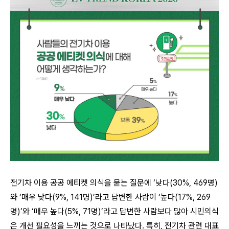
전기차 이용 공공 에티켓 의식을 묻는 질문에
‘
낮다
(30%, 469
명
)
와
‘
매우 낮다
(9%, 141
명
)’
라고 답변한 사람이
‘
높다
(17%, 269
명
)’
와
‘
매우 높다
(5%, 71
명
)’
라고 답변한 사람보다 많아 시민의식
은 개선 필요성을 느끼는 것으로 나타났다
.
특히
,
전기차 관련 대표