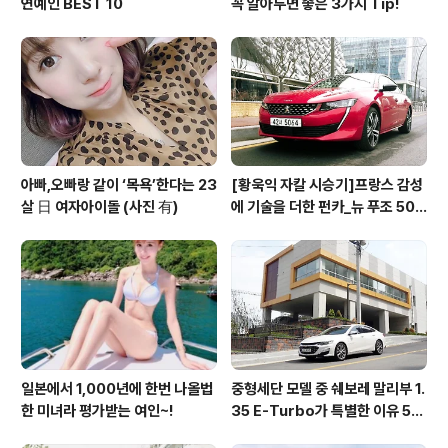
연예인 BEST 10
꼭 알아두면 좋은 3가지 Tip!
아빠,오빠랑 같이 ‘목욕’한다는 23
[황욱익 자칼 시승기]프랑스 감성
살 日 여자아이돌 (사진 有)
에 기술을 더한 펀카_뉴 푸조 508
GT 시승기
일본에서 1,000년에 한번 나올법
중형세단 모델 중 쉐보레 말리부 1.
한 미녀라 평가받는 여인~!
35 E-Turbo가 특별한 이유 5가
지_시승기