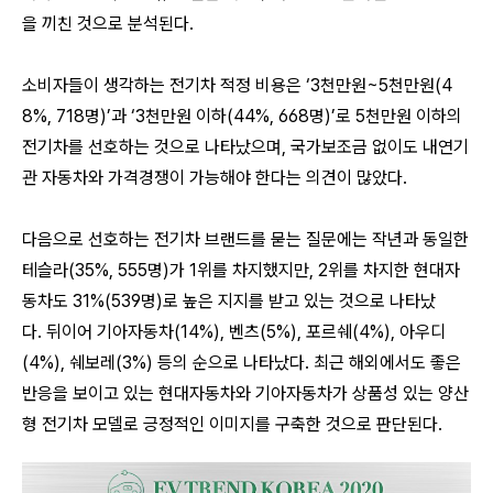
을 끼친 것으로 분석된다
.
소비자들이 생각하는 전기차 적정 비용은
‘3
천만원
~5
천만원
(4
8%, 718
명
)’
과
‘3
천만원 이하
(44%, 668
명
)’
로
5
천만원 이하의
전기차를 선호하는 것으로 나타났으며
,
국가보조금 없이도 내연기
관 자동차와 가격경쟁이 가능해야 한다는 의견이 많았다
.
다음으로 선호하는 전기차 브랜드를 묻는 질문에는 작년과 동일한
테슬라
(35%, 555
명
)
가
1
위를 차지했지만
, 2
위를 차지한 현대자
동차도
31%(539
명
)
로 높은 지지를 받고 있는 것으로 나타났
다
.
뒤이어 기아자동차
(14%),
벤츠
(5%),
포르쉐
(4%),
아우디
(4%),
쉐보레
(3%)
등의 순으로 나타났다
.
최근 해외에서도 좋은
반응을 보이고 있는 현대자동차와 기아자동차가 상품성 있는 양산
형 전기차 모델로 긍정적인 이미지를 구축한 것으로 판단된다
.