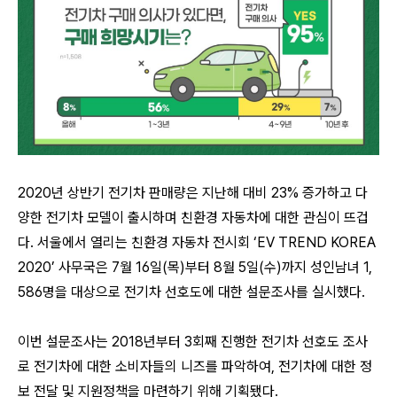
2020
년 상반기 전기차 판매량은 지난해 대비
23%
증가하고 다
양한 전기차 모델이 출시하며 친환경 자동차에 대한 관심이 뜨겁
다
.
서울에서 열리는 친환경 자동차 전시회
‘EV TREND KOREA
2020’
사무국은
7
월
16
일
(
목
)
부터
8
월
5
일
(
수
)
까지 성인남녀
1,
586
명을 대상으로 전기차 선호도에 대한 설문조사를 실시했다
.
이번 설문조사는
2018
년부터
3
회째 진행한 전기차 선호도 조사
로 전기차에 대한 소비자들의 니즈를 파악하여
,
전기차에 대한 정
보 전달 및 지원정책을 마련하기 위해 기획됐다
.