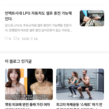
올해로 3회차를 맞은 EV 트렌드 코리아(EV TREND KO
REA)는 고농도 미세먼지를 비롯한 세계적인 환경오염 및
언택트시대 LPG 자동차도 셀프 충전 가능해
에너지 문제의 긍정적인 대안으로 주목 받는 친환경 EV를
소개하고 국내외 EV 트렌드, 신기술을 발 빠르게 선보이는
진다.
글 내용
등 국내 친환경 EV 문화 활성화에 앞장선 국내 대표 전기자
앞으로 LPG도 주유소처럼 셀프 충전이 가능해질 전망이
동차 전시회이다. 이번 EV 트렌드 코리아 2020는 우리 정
다. 현행법에 따르면 셀프 충전 금지조항이 없는 석유업계
부가 주도해서 제정된 최초의 유엔(UN) 기념일인 '푸른 하
의 경우, 셀프주유가 가능하지만 LPG 충전업계의 경우 2
늘을 위한 국제 맑은 공기의 날'(International Da..
0
0
2020. 7. 24.
001년 만들어진 셀프 충전 금지 조항 때문에 셀프충전이
제도적으로 불가능한 것이 현실이다. 셀프충전 금지 조항
은 당시 세금이 적은 가정용 프로판가스를 자동차 연료로
전용하는 것을 방지하기 위해 도입됐다. 이에 충전업계는
물론 택시업계에서도 LPG 셀프충전소 도입을 위한 규제
이 블로그 인기글
완화를 정부에 건의한 바 있다. LPG업계는 안전 문제의 경
우 휘발유 주유와 마찬가지로 LPG 충전 시 교육이 필요한
정도로 과정이 어렵지 않으며 초보자가 충전을 하더라도
위험성이 없도록 기술 확보가 돼 있다고 강조했다. 또한, 코
로나19 포스트 코로나 시대를 대비하기 ..
앳된 외모에 반전 몸매 가진 여자
최고의 하체운동 ‘스쿼트’ 하기 전