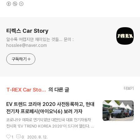
(새창열림)
로그 정보
티렉스 Car Story
알수록 어렵지만 재미있는 것들... 문의 :
hosslee@naver.com
구독하기
더보기
T-REX Car Story/Car 시장&업계이야기
의 다른 글
EV 트렌드 코리아 2020 사전등록하고, 현대
전기차 프로페시(아이오닉6) 보러 가자
글 내용
코로나19 여파로 연기되었던 대한민국 대표 전기자동차
전시회 ‘EV TREND KOREA 2020’이 드디어 열린다. E
V 트렌드 코리아 행사는 오는 9월 4일(금)부터 7일(월)까
1
0
2020. 8. 12.
지 4일간 서울 코엑스에서 개최한다고 조직위는 밝혔다.