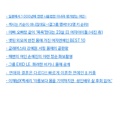
- 일본에서 1,000년에 한번 나올법한 미녀라 평가받는 여인~
- 섹시는 키순이 아니잖아요~!걸그룹 멤버193명 키 순위!!
- 아빠,오빠랑 같이 ‘목욕’한다는 23살 日 여자아이돌 (사진 有)
- 앳된 외모에 반전 몸매 가진 여자연예인 BEST 10
- 글래머스타 강예원,서핑 몸매의 끝판왕
- 해변의 여인 손예진의 아련 청순 화보촬영
- 그룹 EXID LE, 화려한 비키니 몸매 공개
- 연애와 결혼은 다르다!! 빠르게 이혼한 연예인 8 커플
- 이채담X백세리 '이름보다 몸을 기억하지만, 성인배우 삶 후회 없어.'