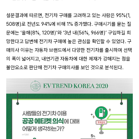
설문결과에 따르면
,
전기차 구매를 고려하고 있는 사람은
95%(1,
508
명
)
로 전년도
94%
에 비해
1%
증가했다
.
구매시기를 묻는 질
문에는
‘
올해
(8%, 120
명
)’
와
‘3
년 내
(56%, 966
명
)’
구입하길 희
망한다고 답변해 전기차 구매에 높은 관심을 확인할 수 있었다
.
구
매의사 이유는 자동차 브랜드에서 다양한 전기차를 출시하며 선택
의 폭이 넓어지고
,
내연기관 자동차에 대한 제재가 강해지는 점을
불안요소로 판단해 전기차 구매의사를 보인 것으로 분석된다
.