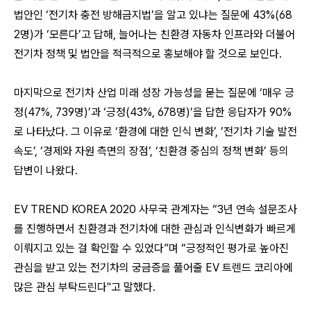
법안인
‘
전기차 충전 방해금지법
’
을 알고 있냐는 질문에
43%(68
2
명
)
가
‘
모른다
’
고 답해
,
늘어나는 친환경 자동차 인프라와 더불어
전기차 정책 및 법안을 적극적으로 홍보해야 할 것으로 보인다
.
마지막으로 전기차 산업 미래 성장 가능성을 묻는 질문에
‘
매우 긍
정
(47%, 739
명
)’
과
‘
긍정
(43%, 678
명
)’
을 답한 응답자가
90%
로 나타났다
.
그 이유로
‘
환경에 대한 인식 변화
’, ’
전기차 기술 발전
속도
’, ‘
경제와 자원 측면의 장점
’, ‘
친환경 중심의 정책 변화
’
등의
답변이 나왔다
.
EV TREND KOREA 2020
사무국 관계자는
“3
년 연속 설문조사
를 진행하면서 친환경과 전기차에 대한 관심과 인식변화가 빠르게
이뤄지고 있는 걸 확인할 수 있었다
”
며
“
긍정적인 평가로 높아진
관심을 받고 있는 전기차의 궁금증을 풀어줄
EV
트렌드 코리아에
많은 관심 부탁드린다
"
고 말했다
.