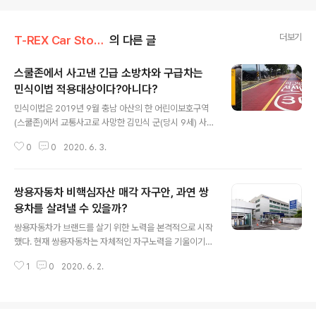
더보기
T-REX Car Story/Car 분석 톡톡
의 다른 글
스쿨존에서 사고낸 긴급 소방차와 구급차는
민식이법 적용대상이다?아니다?
글 내용
민식이법은 2019년 9월 충남 아산의 한 어린이보호구역
(스쿨존)에서 교통사고로 사망한 김민식 군(당시 9세) 사고
이후 발의된 법안으로, 2019년 12월 10일 국회를 통과해
0
0
2020. 6. 3.
2020년 3월 25일부터 시행됐다. 법안의 내용은 ▷어린
이보호구역 내 신호등과 과속단속카메라 설치 의무화 등을
담고 있는 '도로교통법 개정안'과 ▷어린이보호구역 내 안
쌍용자동차 비핵심자산 매각 자구안, 과연 쌍
전운전 의무 부주의로 사망이나 상해사고를 일으킨 가해자
를 가중처벌하는 내용의 '특정범죄 가중처벌 등에 관한 법
용차를 살려낼 수 있을까?
글 내용
률 개정안' 등 2건으로 이뤄져 있다. 민식이법에 대한 갑론
쌍용자동차가 브랜드를 살기 위한 노력을 본격적으로 시작
을박이 많은 이유는 특정범죄 가중처벌법 개정안의 처벌규
했다. 현재 쌍용자동차는 자체적인 자구노력을 기울이기고
정이 운전자의 부주의로 어린이보호구역에서 어린이가 사
있지만, 현실적인 대안과 자구안이 없어 정부 지원이 불가
망할 경우 무기 또는 3년 이상의 징역에 처하는 내용을 담
1
0
2020. 6. 2.
피하다는 분석에 무게가 쏠렸다. 거기에 코로나19 여파로
고 있어 보행자의 무단횡단 또는 부..
실적 부진에 빠지면서 유동성이 부족해지고, 모기업인 마
한드라가 2300억원 규모의 투자 계획을 철회하고 긴급 운
영 자금 400억원만 지원키로 해 삼정회계법인도 쌍용차의