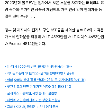
2020년형 볼트EV는 원가에서 많은 부분을 차지하는 배터리의 용
량 증가와 추가적인 상품성 개선에도 가격 인상 없이 판매가를 동
결한 것이 특징이다.
정부 및 지자체의 전기차 구입 보조금을 제외한 볼트 EV의 가격은
개소세 인하분을 적용해 △LT 4593만원 △LT 디럭스 4693만원
△Premier 4814만원이다.
- 일본에서 1,000년에 한번 나올법한 미녀라 평가받는 여인~
- 섹시는 키순이 아니잖아요~!걸그룹 멤버193명 키 순위!!
- 아빠,오빠랑 같이 ‘목욕’한다는 23살 日 여자아이돌 (사진 有)
- 앳된 외모에 반전 몸매 가진 여자연예인 BEST 10
- 글래머스타 강예원,서핑 몸매의 끝판왕
- 해변의 여인 손예진의 아련 청순 화보촬영
- 그룹 EXID LE, 화려한 비키니 몸매 공개