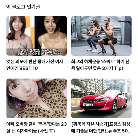
존속 능력에 의문을 제기하면서 진퇴양난의 상황에 빠졌
이 블로그 인기글
다. 쌍용자동차는 경영정상화를 위해 3년간 약 5000억원
의 자금이 필요할 것으로 예상되는데, 올 해 갚아야 하는 차
입금만 3,899억으로 알려져 현실적인 자구안이 없다면 당
장의 브랜드 존속이 어려운 상황으로 보인다. 이런 분위기
속에 쌍용자동차는 지난 4월 초 부산물류..
앳된 외모에 반전 몸매 가진 여자
최고의 하체운동 ‘스쿼트’ 하기 전
연예인 BEST 10
꼭 알아두면 좋은 3가지 Tip!
아빠,오빠랑 같이 ‘목욕’한다는 23
[황욱익 자칼 시승기]프랑스 감성
살 日 여자아이돌 (사진 有)
에 기술을 더한 펀카_뉴 푸조 508
GT 시승기