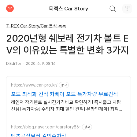
검색하기
티렉스 Car Story
티스토리
T-REX Car Story/Car 분석 톡톡
2020년형 쉐보레 전기차 볼트 E
V의 이유있는 특별한 변화 3가지
D.EdiTor
2020. 6. 9. 08:16
https://www.car-pro.kr/
광고
포드 최적화 견적 카베이 포드 특가차량 무료견적
레인저 장기렌트 실시간가격비교 확인하기! 즉시출고 차량
선점! 특가차종! 수입차 최대 할인 견적! 온라인계약! 최적가
프로모션 차량 빠른출고 선점하세요.
https://blog.naver.com/carstory86-
광고
벤츠공식딜러 김민수차장