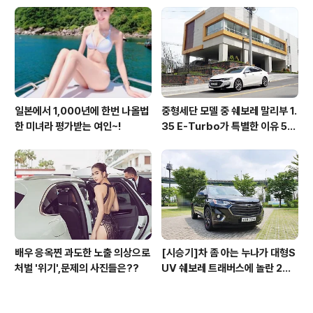
일본에서 1,000년에 한번 나올법
중형세단 모델 중 쉐보레 말리부 1.
한 미녀라 평가받는 여인~!
35 E-Turbo가 특별한 이유 5가
지_시승기
배우 응옥찐 과도한 노출 의상으로
[시승기]차 좀 아는 누나가 대형S
처벌 '위기',문제의 사진들은??
UV 쉐보레 트래버스에 놀란 2가
지 이유