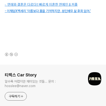
- 연애와 결혼은 다르다!! 빠르게 이혼한 연예인 8 커플
- 이채담X백세리 '이름보다 몸을 기억하지만, 성인배우 삶 후회 없어.'
(새창열림)
로그 정보
티렉스 Car Story
알수록 어렵지만 재미있는 것들... 문의 :
hosslee@naver.com
구독하기