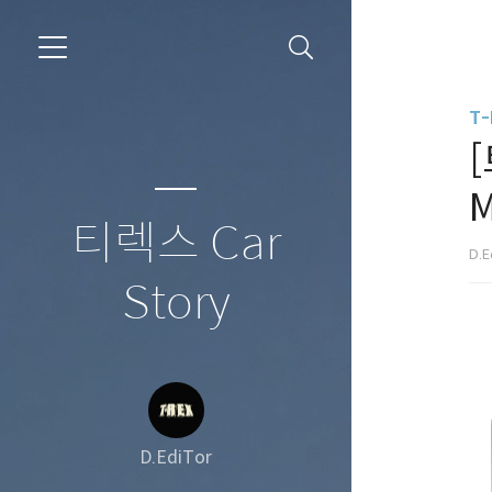
T-
티렉스 Car
D.E
Story
D.EdiTor