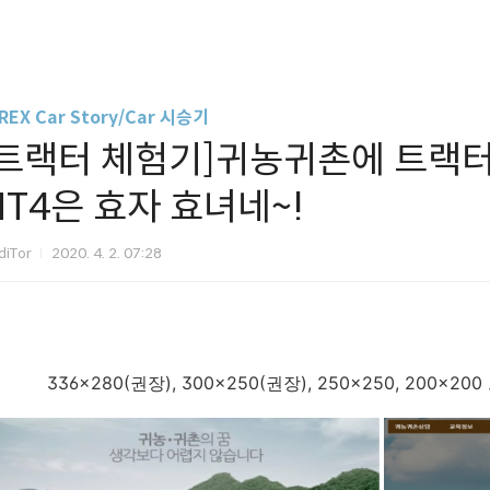
REX Car Story/Car 시승기
[트랙터 체험기]귀농귀촌에 트랙터
MT4은 효자 효녀네~!
diTor
2020. 4. 2. 07:28
336x280(권장), 300x250(권장), 250x250, 200