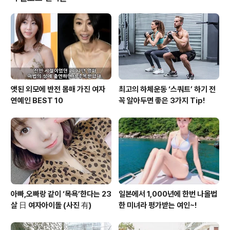
사는 증강 현실을 이용한 안경구매 매칭 어플리케이션 '글
라스매치(glassmatch)'를 출시해 안경점에 가지 않아도
다양한 안경을 경험할 수 있게 했다. 글래스매치 어플은 사
용자 얼굴 특징을 파악하는 엔진을 통해 셀피 찍듯 손쉽게
영상으로 어울리는 안경을 확인하..
앳된 외모에 반전 몸매 가진 여자
최고의 하체운동 ‘스쿼트’ 하기 전
연예인 BEST 10
꼭 알아두면 좋은 3가지 Tip!
아빠,오빠랑 같이 ‘목욕’한다는 23
일본에서 1,000년에 한번 나올법
살 日 여자아이돌 (사진 有)
한 미녀라 평가받는 여인~!