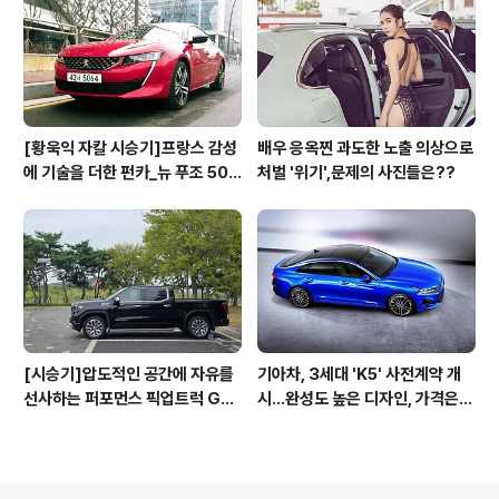
[황욱익 자칼 시승기]프랑스 감성
배우 응옥찐 과도한 노출 의상으로
에 기술을 더한 펀카_뉴 푸조 508
처벌 '위기',문제의 사진들은??
GT 시승기
[시승기]압도적인 공간에 자유를
기아차, 3세대 'K5' 사전계약 개
선사하는 퍼포먼스 픽업트럭 GM
시...완성도 높은 디자인, 가격은
C 시에라 드날리
최고 3365만원