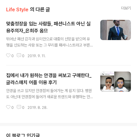
더보기
Life Style
의 다른 글
맞춤정장을 입는 사람들, 패션니스트 아닌 실
용주의자_은희주 옴므
글 내용
뛰어난 패션 감각과 심미안으로 대중의 선망을 받으며 유
행을 선도하는 사람 또는 그 무리를 패셔니스트라고 부른
다. 일반적으로 패셔니스트라고 하면 자신의 멋과 스타일
0
0
2019. 9. 11.
을 이해하고 튀는 스타일로 개성을 표출하기도 하고, 일상
옷으로도 자기만의 스타일을 만들어 주변의 이목을 끈다.
그래서, 패셔니스트는 셀럽이나 인플루언서나 될 수 있다
집에서 내가 원하는 안경을 써보고 구매한다_
고 생각하는 사람들이 많지만, 진정한 패셔니스트는 특별
한 사람이 아닌 자기 자신을 잘 알고 아끼는 사람이라고 할
글라스매치 어플 이용 후기
글 내용
수 있다. 패셔니스트와 같은 잘못된 이해 중에 '맞춤정장'은
안경을 쓰고 있지만 안경점에 들어가는 게 쉽지 않다. 병원
특별한 날에만 입는 정장 또는 특별한 사람만이 입는 옷, 그
도 아닌데 안경점에 들어가 새로운 트렌드와 유행하는 안
리고 고가의 옷이라 구입하기 어렵다고 생각하는 경향이
경을 구경하고 나에게 잘 어울리는 지 써보는 게 왜이리도
있다. 하지만, 맞춤정장도 패셔니스트와 마찬가지로 특별
0
0
2019. 8. 28.
어려운 지... 특히, 안경과 선글라스는 소비자가 아닌 판매
한 사람들의 옷이 아닌 자기 자신을 잘 알고,..
자가 선택해 구비한 안경들 중에서 자신에게 어울리는 상
품을 선택해야 하기 때문에 직접 써보지 않고는 자신에게
상품이 어울리는 지 알 수도 없는데 말이다. 이런 소비자의
어려움을 이해한 회사가 있다. 눈사람이노베이션이라는 회
이 블로그 인기글