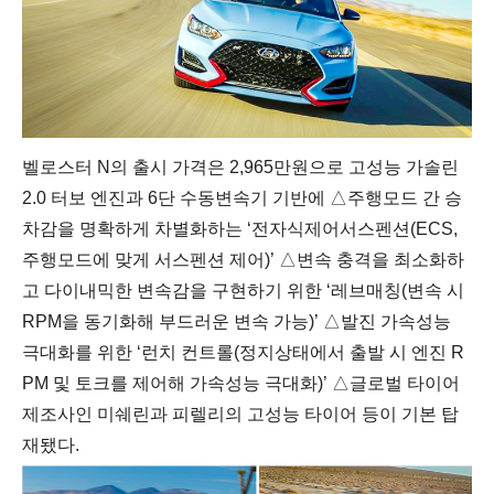
벨로스터 N의 출시 가격은 2,965만원으로
고성능 가솔린
2.0 터보 엔진과 6단 수동변속기 기반에
△주행모드 간 승
차감을 명확하게 차별화하는 ‘전자식제어서스펜션(ECS,
주행모드에 맞게 서스펜션 제어)’ △변속 충격을 최소화하
고 다이내믹한 변속감을 구현하기 위한 ‘레브매칭(변속 시
RPM을 동기화해 부드러운 변속 가능)’ △발진 가속성능
극대화를 위한 ‘런치 컨트롤(정지상태에서 출발 시 엔진 R
PM 및 토크를 제어해 가속성능 극대화)’ △글로벌 타이어
제조사인 미쉐린과 피렐리의 고성능 타이어 등이 기본 탑
재됐다.