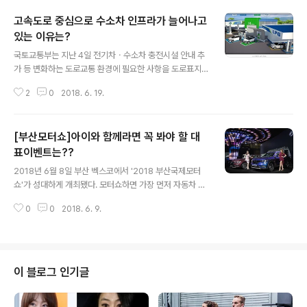
고속도로 중심으로 수소차 인프라가 늘어나고
있는 이유는?
글 내용
국토교통부는 지난 4일 전기차ㆍ수소차 충전시설 안내 추
가 등 변화하는 도로교통 환경에 필요한 사항을 도로표지
에 반영하기 위해 ‘도로표지규칙’을 개정했다. 이에 따라 고
2
0
2018. 6. 19.
속도로 안내표지에는 친환경 연료충전 시설에 대한 정보가
반영되고 있다. 기존 고속도로 휴게소 안내 표지에는 주유
소, LPG충전소만 안내할 수 있었으나, 친환경자동차 이용
[부산모터쇼]아이와 함께라면 꼭 봐야 할 대
자의 편의 제고와 향후 친환경 자동차 활성화에 선제대응
하기 위해 전기ㆍ수소ㆍLPGㆍLNG 충전소를 안내할 수
표이벤트는??
글 내용
있도록 개정했다.지난 7일에는 올해 중 주요 고속도로 휴
2018년 6월 8일 부산 벡스코에서 '2018 부산국제모터
게소에 수소차 충전소 8기와 전기차 충전시설 80여기를
쇼'가 성대하게 개최됐다. 모터쇼하면 가장 먼저 자동차 전
추가로 구축겠다고 발표했다. 수소충전소 설치후보지는 지
시가 떠오르지만, 지금의 모터쇼는 신차와 슈퍼카 비중이
난 2월 구축한 영동고속도로 여주휴게소(강릉방향) 이외
0
0
2018. 6. 9.
줄어들고 있어 이색볼거리가 없다면 모터쇼는 무미건조해
경부선 안성(서울/부산) 및 언양(서울), 중부선..
질 것이다.그래서, 이번 포스팅에는 이색볼거리와 이벤트
를 소개한다. 특히, 어린 자녀와 방문하는 부모님이라면 꼭
함께하면 좋을 공연과 이벤트를 소개해, 놀이동산에 온 것
과 같은 착각으로 시간가는 줄 모르게 즐기길 바란다.아우
이 블로그 인기글
디는 아우디부스의 상징과도 같은 멋진 모델들의 ‘아우디
런웨이 쇼’를 올해에도 진행한다. 이번 패션쇼는 ‘로우 클래