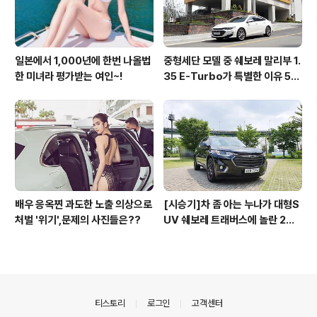
일본에서 1,000년에 한번 나올법
중형세단 모델 중 쉐보레 말리부 1.
한 미녀라 평가받는 여인~!
35 E-Turbo가 특별한 이유 5가
지_시승기
배우 응옥찐 과도한 노출 의상으로
[시승기]차 좀 아는 누나가 대형S
처벌 '위기',문제의 사진들은??
UV 쉐보레 트래버스에 놀란 2가
지 이유
의안내
티스토리
로그인
고객센터