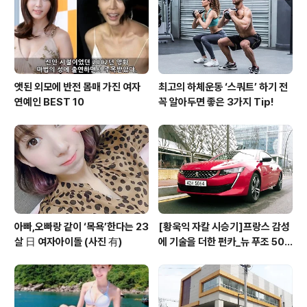
식 (LOW CLASSIC)’의 이명신 디자이너와 협업을 통해
자동차와 패션을 접목한 아우디 스타일을 제시해 관람객들
에게 색다른 볼거리와 즐거움을 선..
앳된 외모에 반전 몸매 가진 여자
최고의 하체운동 ‘스쿼트’ 하기 전
연예인 BEST 10
꼭 알아두면 좋은 3가지 Tip!
아빠,오빠랑 같이 ‘목욕’한다는 23
[황욱익 자칼 시승기]프랑스 감성
살 日 여자아이돌 (사진 有)
에 기술을 더한 펀카_뉴 푸조 508
GT 시승기