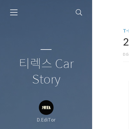
T-
2
D.E
티렉스 Car
Story
D.EdiTor