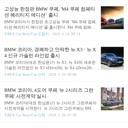
엔진이 탑재된다. 특히 이전보다 무려 5.1kg·m가 높
접 보기는 힘들지만 매거진과 영상으로만 본 하이퍼
아진 최대토크가 BMW M 엔진 특유의 고회전 특성
카 등을 타보거나 직접 보길 원하는 드림카로 꼽는
고성능 한정판 BMW 쿠페, 'M4 쿠페 컴페티
과 어우러져 ..
경우가 많다. 자동차 브랜드에서는 이런 소비자의 마
션 헤리티지 에디션’ 출시
음을 알고 ‘드림카’에 가까운 자동차를 선보이기 위
BMW코리아가 한정판 초고성능 쿠페 ‘M4 쿠페 컴페
해 쿠페형 디자인의 매끈한 자동차와 파워트레인을
티션 헤리티지 에디션’을 출시한다. M4 쿠페 컴페티
강화한 퍼포먼스 모델을 내놓고 있다. 이런 트렌드는
션은 스포티한 쿠페 디자인과 가공할 만한 파워, 특
T-REX Car Story/Car 드림카
2020. 4. 24. 09:14
쿠페스타일, 패스트백 등의 디자인이 강화된 스포츠
유의 엔진 사운드, 최적화된 모터스포츠 기술이 조화
세단과 쿠페 SUV 등의 모델이 양산되며 우리 주변에
를 이루는 초고성능 모델이다. ‘M4 쿠페 컴페티션 헤
서 자주 볼 수 있게 됐다. 자동차 브랜드는 이런 스타
리티지 에디션’은 현행 모델의 마지막 에디션으로 전
BMW 코리아, 경쾌하고 안락한 뉴 X3 · 뉴 X
일에 걸맞는 퍼포먼스를 보여주기 위해 업그레이드
세계 750대 한정 생산되며 국내에서는 65대만 판매
4 신규 가솔린 라인업 출시
된 파워..
될 예정이다. 이번 에디션은 M 시리즈의 헤리티지를
BMW 코리아(대표 한상윤)가 뉴 X3, 뉴 X4의 새로운
강조하는 디자인 요소들이 반영돼 기존 모델과는 차
가솔린 라인업인 뉴 X3 xDrive20i, 뉴 X4 xDrive20i를
별화된 외관 및 실내 디자인을 선보인다. 우선 외장
공식 출시했다. BMW 뉴 X3는 역동적인 디자인과 탁
T-REX Car Story/Car 신차
2020. 2. 26. 09:08
색상은 라구나 세카 블루(Laguna Seca Blue), 벨벳 블
월한 주행성능을 갖춘 중형 스포츠 액티비티 비히클
루(Velvet Blue), 이몰라 레드 II (Imola Red) 등 BMW
(SAV)로, 지난 2003년 첫 선을 보인 이후 현재까지 전
M 스포츠 로고를 상징하는 세 가지 컬러로 준비됐다.
세계에서 160만 대 이상 판매된 스테디셀러다. 쿠페
BMW 코리아, 4도어 쿠페 '뉴 2시리즈 그란
..
형 모델인 뉴 X4는 유려한 루프 라인이 돋보이는 스
쿠페' 사전계약 실시
포티한 외관과 민첩하고 다이내믹한 주행성능이 특
BMW 코리아(대표 한상윤)가 뉴 2시리즈 그란쿠페의
징이다. 이번에 출시된 모델은 가솔린 엔진 특유의
사전계약을 시작한다. 뉴 2시리즈 그란쿠페는 BMW
경쾌하면서도 안락한 주행을 선사하며 기존 디젤 모
가 컴팩트 세그먼트에서 최초로 선보이는 4도어 쿠
T-REX Car Story/Car 신차
2020. 2. 20. 07:58
델과 함께 고객의 라이프스타일과 취향에 맞는 다양
페로, BMW 특유의 스포티하고 유려한 디자인을 그
한 선택지를 제공한다. 또한 인테리어 사양 뿐만 아
대로 계승하면서 실용성까지 놓치지 않은 것이 특징
니라 반자율주행이 가능한 드라이빙 어시스턴트 플