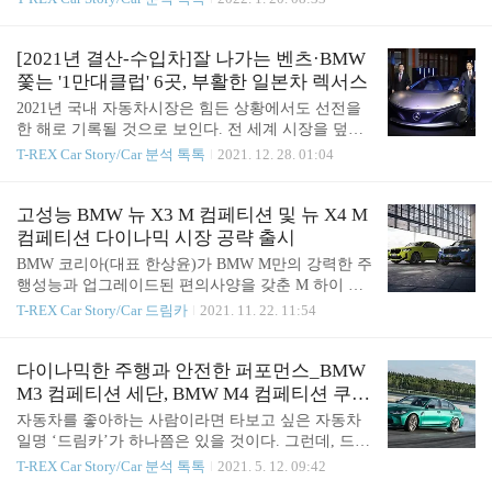
거리 여정을 완벽히 지원하는 공간활용성 및 실용성
벌 20만대를 돌파했다"며 "제네시스의 플래그십 대
을 균형감 있게 갖춰 언제 어디서나 다이내믹하면서
형세단 ‘G90’의 글로벌 연평균 판매목표는 2만대로
도 편안한 드라이빙 경험을 제공한다. BMW가 그리
충분히 달성할 것이다"고 말했다. 장재훈 제네시스
[2021년 결산-수입차]잘 나가는 벤츠·BMW
는 전동화의 미래를 경험할 수 있는 BMW i4 ..
브랜드 대표이사는 "제네시스 판매량은 올해 21만50
쫓는 '1만대클럽' 6곳, 부활한 일본차 렉서스
00대에서 22만대 정도가 될 것"이라며 "(작년 판매량
2021년 국내 자동차시장은 힘든 상황에서도 선전을
이) 의미 있는 부분은 제네시스가 글로벌 럭셔리 톱 1
한 해로 기록될 것으로 보인다. 전 세계 시장을 덮친
0에 들어가 혼다 어큐라나 인피니티는 저희가 이미
코로나19 사태와 차량용 반도체 수급난으로 절대적
T-REX Car Story/Car 분석 톡톡
2021. 12. 28. 01:04
초월을 했다는 것"이라고 강조했다. 제네시스는 초대
인 차량생산은 줄어들었지만, 생산하는 차들은 특별
형 럭셔리 세단의 연간 글로벌 수요가 23만대 수준으
한 경우가 아니면 재고가 남지 않을 정도로 판매가
로 G90이 이 시장에서 2023년 8.6% 점유율을 기록하
잘 된 한 해였다. 특히, 코로나19는 차량을 공유하거
고성능 BMW 뉴 X3 M 컴페티션 및 뉴 X4 M
게 될 것이라고 강조했다. ..
나, 대중교통을 하는 것에 부담이 크게 늘어나면서
컴페티션 다이나믹 시장 공략 출시
개인 자동차를 소유하고 운행하는데 큰 의미를 가지
BMW 코리아(대표 한상윤)가 BMW M만의 강력한 주
게 되었다. 이런 트렌드는 소유하는 자동차를 중요하
행성능과 업그레이드된 편의사양을 갖춘 M 하이 퍼
게 여기게 되고, 코로나19로 눌렸던 소비가 '보복소
포먼스 모델 뉴 X3 M 컴페티션 및 뉴 X4 M 컴페티션
T-REX Car Story/Car 드림카
2021. 11. 22. 11:54
비'라는 이름으로 조금 더 좋은 모델을 구매하는 계
을 국내에 공식 출시한다. 인천 영종도에 위치한 BM
기가 됐다. 이런 트렌드는 국산자동차 모델의 가격상
W 드라이빙 센터에서 BMW M 고객 대상으로 열린
승에도 일부 영향을 주고, 수입차의 판매가 늘어나며
M 트랙데이에서 선보인 뉴 X3 M 컴페티션과 뉴 X4
다이나믹한 주행과 안전한 퍼포먼스_BMW
메르세데스-벤츠와 BMW, 아우디, 볼보의 높은 성장
M 컴페티션은 BMW 코리아가 이달 초 한국에 선보
M3 컴페티션 세단, BMW M4 컴페티션 쿠페
세..
인 중형 스포츠 액티비티 비히클(SAV) 뉴 X3과 중형
의 매력은?
자동차를 좋아하는 사람이라면 타보고 싶은 자동차
스포츠 액티비티 쿠페(SAC) 뉴 X4의 초고성능 모델
일명 ‘드림카’가 하나쯤은 있을 것이다. 그런데, 드림
이다. 두 모델에는 최고출력 510마력, 최대토크 66.3k
카라고 하면 잘 달리는 매끈한 스타일의 자동차를 말
T-REX Car Story/Car 분석 톡톡
2021. 5. 12. 09:42
g·m를 발휘하는 M 트윈파워 터보 직렬 6기통 가솔린
하는 경우가 많다. 그래서, 스포츠카, 컨버터블카, 직