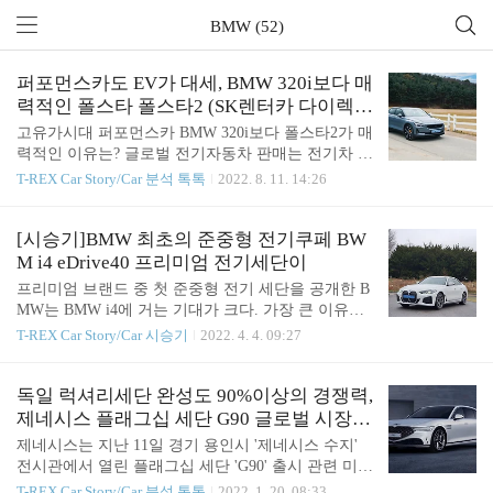
BMW (52)
퍼포먼스카도 EV가 대세, BMW 320i보다 매
력적인 폴스타 폴스타2 (SK렌터카 다이렉트
전기차 장기렌트)
고유가시대 퍼포먼스카 BMW 320i보다 폴스타2가 매
력적인 이유는? 글로벌 전기자동차 판매는 전기차 배
터리 생산 원자재(코발트, 리튭, 니켈 등) 공급 문제
T-REX Car Story/Car 분석 톡톡
2022. 8. 11. 14:26
로 차량 가격 인상과 출고 기간이 길어지고 있음에도
불구하고 매월 월간 판매기록이 급증하고 있는 상황
이다. 글로벌 전기차 기록보고인 EV-Volumes 데이터
[시승기]BMW 최초의 준중형 전기쿠페 BW
에 따르면 6월에 약 913,479대의 플러그인 전기 자동
M i4 eDrive40 프리미엄 전기세단이
차가 등록되어 1년 전에 비해 전기차 판매대수가 5
프리미엄 브랜드 중 첫 준중형 전기 세단을 공개한 B
4% 증가했다고 한다. 이는 내연기관에서 전기차 시
MW는 BMW i4에 거는 기대가 크다. 가장 큰 이유는
대로 넘어가고 있음을 알 수 있는 상징적인 기록으
BMW의 매력을 가장 잘 느낄 수 있는 준중형 세단모
T-REX Car Story/Car 시승기
2022. 4. 4. 09:27
로, 전 세계의 소비자 중 월 100만 명 이상, 연간 1000
델을 기반으로 한 전기차이기 때문이다. 준중형세단
만 명 이상이 전기차 시대로 달려가고 있음을 알리는
인 BMW 3시리즈는 국내에서 경쟁모델 대비 탁월한
분명한 표시이다. 국내에서도 자동차시장에서 전기
퍼포먼스와 BMW 브랜드만의 감성을 제대로 경험할
독일 럭셔리세단 완성도 90%이상의 경쟁력,
차 판매대수가 상징적인 기록을..
수 있는 모델이라 가장 높은 판매량과 인기를 구사하
제네시스 플래그십 세단 G90 글로벌 시장 1
는 모델이다. 이 세그먼트의 절대강자인 BMW가 공
0% 넘본다.
제네시스는 지난 11일 경기 용인시 '제네시스 수지'
개한 i4 모델은 BMW 고유의 역동적인 주행성능과 4-
전시관에서 열린 플래그십 세단 'G90' 출시 관련 미디
도어 쿠페만의 우아하고 스포티한 디자인, 그리고 장
어 간담회에서 "지난해 제네시스 브랜드 판매가 글로
T-REX Car Story/Car 분석 톡톡
2022. 1. 20. 08:33