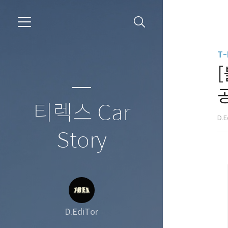
T-
티렉스 Car
D.E
Story
D.EdiTor