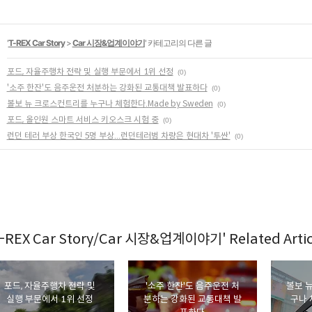
'
T-REX Car Story
>
Car 시장&업계이야기
' 카테고리의 다른 글
포드, 자율주행차 전략 및 실행 부문에서 1위 선정
(0)
'소주 한잔'도 음주운전 처분하는 강화된 교통대책 발표하다
(0)
볼보 뉴 크로스컨트리를 누구나 체험한다.Made by Sweden
(0)
포드, 올인원 스마트 서비스 키오스크 시험 중
(0)
런던 테러 부상 한국인 5명 부상...런던테러범 차량은 현대차 '투싼'
(0)
-REX Car Story/Car 시장&업계이야기' Related Artic
포드, 자율주행차 전략 및
'소주 한잔'도 음주운전 처
볼보 
실행 부문에서 1위 선정
분하는 강화된 교통대책 발
구나 