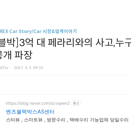
REX Car Story/Car 시장&업계이야기
[블박]3억 대 페라리와의 사고,누
공개 파장
diTor
2017. 4. 5. 09:35
https://blog.naver.com/scvqeen2
광고
벤츠블랙박스AS센터
스타뷰 , 스마트뷰 , 방문수리 , 택배수리 가능업체 당일수리