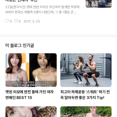
글 내용
까지 입력하면 보안PIN 번호가 생성돼 원하는 서비스를 선
22일(현지시간) 영국 런던 의사당 부근에서 발생한 차량테
택할 수 있다. 픽업 서비스를 이용하는 경우, PIN 번호를 입
러에서 한국인 여행객 5명이 다쳤으며, 그 중 1명은 큰 부
력하고 이메일로 받은QR 코드를 스캔하면 키를 받을 수 있
상으로 수술까지 한 것으로 알려졌다. 부상을 당한 4명 중
다. 스마트 서비스 키오스크는 지난 1월부터 미국 미시시피
5
0
2017. 3. 23.
두 명은 골절을 입어 치료를 받은 뒤 퇴원했고 다른 두 명은
버치런..
이상이 없다는 진단을 받고 퇴원했다고 한다. 이에 비해 머
리를 다친 60대 후반 여성 1명은 병원 중환자실에서 계속
치료를 받고 있습니다. 이들은 모두 용의자가 승용차를 몰
고 웨스트민스터 다리 인도로 돌진할 당시 놀란 사람들이
이 블로그 인기글
대피하는 과정에서 다친 것으로 전해졌습니다. 런던경찰청
은 이날 테러로 현장에서 사살된 용의자를 제외하고 경찰
관 1명 등 모두 4명이 목숨을 잃었고 일부 중상을 입은 이
들을 포함해 모두 40명이 다쳤다고 발표했습니다. 이와 함
께 테러에서 용의자가 운전..
앳된 외모에 반전 몸매 가진 여자
최고의 하체운동 ‘스쿼트’ 하기 전
연예인 BEST 10
꼭 알아두면 좋은 3가지 Tip!