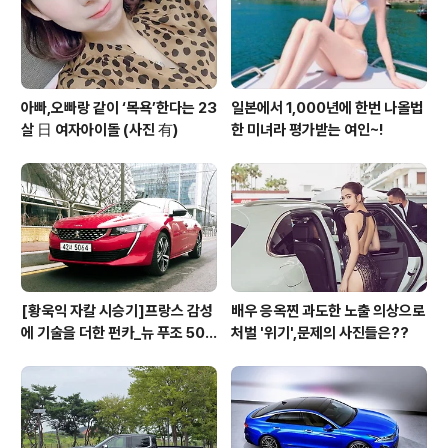
아빠,오빠랑 같이 ‘목욕’한다는 23
일본에서 1,000년에 한번 나올법
살 日 여자아이돌 (사진 有)
한 미녀라 평가받는 여인~!
[황욱익 자칼 시승기]프랑스 감성
배우 응옥찐 과도한 노출 의상으로
에 기술을 더한 펀카_뉴 푸조 508
처벌 '위기',문제의 사진들은??
GT 시승기