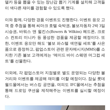
델카 등을 뽑을 수 있는 장난감 뽑기 기계를 설치해 고객들
이 색다른 재미를 경험할 수 있도록 했다
.
이와 함께
,
다양한 경품 이벤트도 진행한다
.
이벤트 응모 고
객 중 추첨을 통해 씨마크 호텔 숙박권
,
볼보자동차
2
박
3
일
시승권
,
바워스 앤 윌킨스
(Bowers & Wilkins)
헤드폰
,
크로
스 컨트리 미니카 등 풍성한 경품을 제공할 예정이다
.
또
한
,
이벤트 응모만 해도
‘
볼보 파스텔 색연필 세트
’
를 사은
품으로 증정하고
,
팝업스토어 관련 문자메시지
(MMS)
를 소
지한 기존 볼보 고객에게는
‘
메이드 바이 스웨덴 머그컵 세
트
’
를 선물한다
.
이외에
,
각 팝업스토어 지점별로 별도 운영되는 다양한 볼
거리와 이벤트를 제공해 재미를 더할 예정이다
.
잠실 롯데
월드몰에서는 버스킹 공연을
,
여의도
IFC
몰에서는 추첨을
통해 드로잉 쿠션을 제작해주는 이벤트를 실시할 예정이
다
.