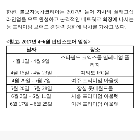
한편
,
볼보자동차코리아는
2017
년 들어 자사의 플래그십
라인업을 모두 완성하고 본격적인 네트워크 확장에 나서는
등 프리미엄 브랜드 경쟁력 강화에 박차를 가하고 있다
.
<
참고
. 2017
년
4~6
월 팝업스토어 일정
>
날짜
장소
스타필드 코엑스몰 밀레니엄 플
4
월
1
일
- 4
월
9
일
라자
4
월
15
일
- 4
월
23
일
여의도
IFC
몰
4
월
29
일
- 5
월
7
일
여주 프리미엄 아울렛
5
월
20
일
- 5
월
28
일
잠실 롯데월드몰
6
월
3
일
– 6
월
11
일
시흥 프리미엄 아울렛
6
월
17
일
– 6
월
25
일
이천 프리미엄 아울렛
로그 정보