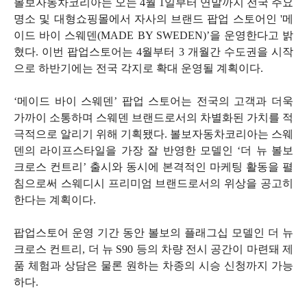
볼보자동차코리아는 오는
4
월
1
일부터 연말까지 전국 주요
명소 및 대형쇼핑몰에서 자사의 브랜드 팝업 스토어인
'
메
이드 바이 스웨덴
(MADE BY SWEDEN)’
을 운영한다고 밝
혔다
.
이번 팝업스토어는
4
월부터
3
개월간 수도권을 시작
으로 하반기에는 전국 각지로 확대 운영될 계획이다
.
‘
메이드 바이 스웨덴
’
팝업 스토어는 전국의 고객과 더욱
가까이 소통하며 스웨덴 브랜드로서의 차별화된 가치를 적
극적으로 알리기 위해 기획됐다
.
볼보자동차코리아는 스웨
덴의 라이프스타일을 가장 잘 반영한 모델인
‘
더 뉴 볼보
크로스 컨트리
’
출시와 동시에 본격적인 마케팅 활동을 펼
침으로써 스웨디시 프리미엄 브랜드로서의 위상을 공고히
한다는 계획이다
.
팝업스토어 운영 기간 동안 볼보의 플래그십 모델인 더 뉴
크로스 컨트리
,
더 뉴
S90
등의 차량 전시 공간이 마련돼 제
품 체험과 상담은 물론 원하는 차종의 시승 신청까지 가능
하다
.