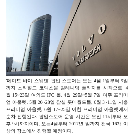
'
메이드 바이 스웨덴
'
팝업 스토어는 오는
4
월
1
일부터
9
일
까지 스타필드 코엑스몰 밀레니엄 플라자를 시작으로
, 4
월
15~23
일 여의도
IFC
몰
, 4
월
29
일
~5
월
7
일 여주 프리미
엄 아울렛
, 5
월
20~28
일 잠실 롯데월드몰
, 6
월
3~11
일 시흥
프리미엄 아울렛
, 6
월
17~25
일 이천 프리미엄 아울렛에서
순차 진행된다
.
팝업스토어 운영 시간은 오전
11
시부터 오
후
9
시까지이며
,
오는
4
월부터
2017
년 말까지 전국
16
개 이
상의 장소에서 진행될 예정이다
.