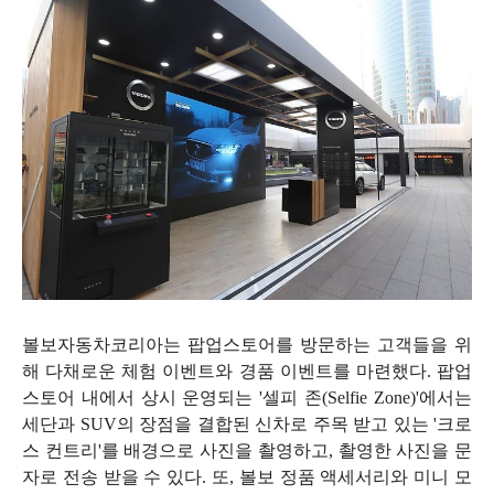
볼보자동차코리아는 팝업스토어를 방문하는 고객들을 위
해 다채로운 체험 이벤트와 경품 이벤트를 마련했다
.
팝업
스토어 내에서 상시 운영되는
'
셀피 존
(Selfie Zone)'
에서는
세단과
SUV
의 장점을 결합된 신차로 주목 받고 있는
'
크로
스 컨트리
'
를 배경으로 사진을 촬영하고
,
촬영한 사진을 문
자로 전송 받을 수 있다
.
또
,
볼보 정품 액세서리와 미니 모