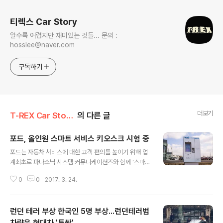
티렉스 Car Story
알수록 어렵지만 재미있는 것들... 문의 :
hosslee@naver.com
구독하기
더보기
T-REX Car Story/Car 시장&업계이야기
의 다른 글
포드, 올인원 스마트 서비스 키오스크 시험 중
글 내용
포드는 자동차 서비스에 대한 고객 편의를 높이기 위해 업
계최초로 파나소닉 시스템 커뮤니케이션즈와 함께 ‘스마트
서비스 키오스크(Smart Service Kiosk)’를 개발 중이라
0
0
2017. 3. 24.
고 밝혔다. 키오스크는 차량 보관 및 인수, 차량 대여, 픽업
서비스 등 다양한 편의 기능을 제공하는 올인원 스마트 서
비스이다. 포드의 스마트 서비스 키오스크는 고모토(GoM
런던 테러 부상 한국인 5명 부상...런던테러범
oto) 및 파나소닉이 공동 설계한 설비다. 키오스크 터치스
크린에 이름, 주소,이메일, 전화번호, 마지막으로 차량 정보
차량은 현대차 '투싼'