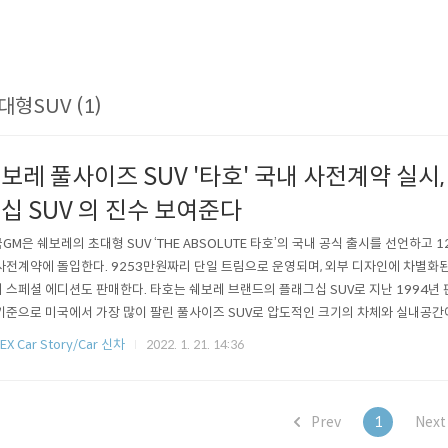
대형SUV (1)
보레 풀사이즈 SUV '타호' 국내 사전계약 실시
십 SUV 의 진수 보여준다
GM은 쉐보레의 초대형 SUV ‘THE ABSOLUTE 타호’의 국내 공식 출시를 선언하고
사전계약에 돌입한다. 9253만원짜리 단일 트림으로 운영되며, 외부 디자인에 차별화된
 스페셜 에디션도 판매한다. 타호는 쉐보레 브랜드의 플래그십 SUV로 지난 1994년
기준으로 미국에서 가장 많이 팔린 풀사이즈 SUV로 압도적인 크기의 차체와 실내공간에
했다. 초대형 SUV임에도 불구하고 역동적인 디자인이 특징이다. 국내에 출시되는 
EX Car Story/Car 신차
2022. 1. 21. 14:36
igh Country) 모델이다. 2열 파워 릴리즈 기능이 적용된 캡틴시트와 3열 파워 폴딩 시
Prev
1
Nex