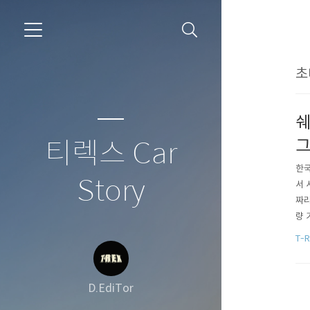
초
쉐
그
티렉스 Car
한국
Story
서 
짜리
량 
탑재
T-R
(H
D.EdiTor