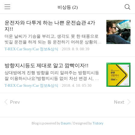
비상등 (2)
운전자와 다투게 하는 나쁜 운전습관 4가
지!!
더운 날씨가 기승을 부리고, 생각도 못 한 태풍으로
빗길 운전을 하게 되는 등 운전하기 어려운 상황의
연속이다. 이런 날씨속에서는 성인군자라고 하여도
T-REX Car Story/Car 정보&상식
2019. 8. 9. 08:39
작은 변화에 운전자들의 심리가 예민해지기 쉬운 시
기이다. 운전을 하다보면 운전자마다 본인만의 운전
스타일이 있는데, 이런 더운 날씨속에 자동차 안에
방향지시등도 제대로 알고 깜빡이자!!
갇혀 있으면 운전스타일도 영향을 받아 예민해 진다.
상대방에게 진행 방향을 미리 알려주는 방향지시등
오늘은 운전자마다 다른 운전습관을 가졌지만, 주변
잘 이용하시나요?방향지시등 없이 차선 변경 시, 범
상황에 의해 더욱 예민해지는 운전습관을 소개하려
칙금이 3만원이 있습니다.좌/우 방향표시 어렵지 않
T-REX Car Story/Car 정보&상식
2018. 4. 10. 05:30
고 한다. 이런 나쁜 운전습관은 상대방과의 다툼을
아요!! 스티어링 휠 방향에 따라 방향지시등은 켜지
유발하고, 안전까지 위협하므로 꼭 지양하면 좋겠다.
는 간단한 방식이죠. 차선 변경 전 최소 30m, 고속도
첫번째 나쁜 운전습관은 추월이다. 차는 기본적으로
로는 100m 전에만 켜주세요.전방 또는 나에게 위험
Prev
Next
목적지를 보다 빠르고 편안하게 가기 위해 만들어 졌
한 상황이 발생 시, 상대에게 신호를 보내는 중요한
기 때문에 운전을 하다 보면 좀더 빨리 가고 싶어 하
표시죠~!비상등 하나로 나와 상대의 기분이 좋아집
는것은 본능이..
니다~! 비상등은 스마일 등이 될 수도 있죠.
Blog is powered by
Daum
/ Designed by
Tistory