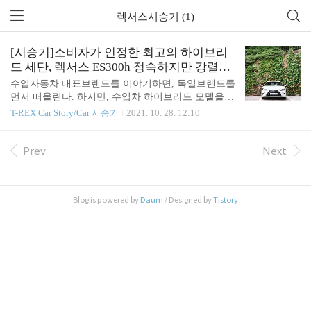
렉서스시승기 (1)
[시승기]소비자가 인정한 최고의 하이브리
드 세단, 렉서스 ES300h 정숙하지만 강렬하
다.
수입자동차 대표브랜드를 이야기하면, 독일브랜드를
먼저 떠올린다. 하지만, 수입차 하이브리드 모델을
이야기하면 렉서스의 ES300h가 가장 먼저 거론되고
T-REX Car Story/Car 시승기
2021. 10. 28. 12:10
최고의 베스트셀링 모델이라는데 이견이 없다. 최근
일본브랜드에 대한 이슈가 있었지만 뛰어난 상품성
으로 이슈마저 잠재울 정도의 고급스러움과 뛰어난
Prev
Next
효율성을 가진 렉서스의 ES 모델. 국내에는 2012년
첫 선을 보인 이후 2020년까지 8년 연속 수입차 하이
브리드 베스트셀링 모델로 자리잡고 있다. 현재 렉서
Blog is powered by
Daum
/ Designed by
Tistory
스는 전년 동기 대비 35.2% 성장한 6,828대로 2020년
놓쳤던 수입차 1만대클럽에 재가입할 가능성도 높아
보인다. 그 이유는 지난 9월 27일 렉서스 전동화 모델
을 대표하는 프리미엄 하이브리드 세단 ‘new es’가 공
식 런칭되었기 때문이다. ‘n..