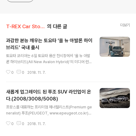
더보기
T-REX Car Story/Car 신차
의 다른 글
과감한 본능 깨우는 토요타 ‘올 뉴 아발론 하이
브리드’ 국내 출시
글 내용
토요타 코리아는 6일 토요타 용산 전시장에서 ‘올 뉴 아발
론 하이브리드(All New Avalon Hybrid)’의 미디어 런칭
행사를 갖고 본격적인 판매에 들어갔다. 아발론은 토요타
0
0
2018. 11. 7.
를 대표하는 풀 사이즈 세단으로 국내에서는 2013년부터
가솔린 모델을 판매해 왔으며 이번 올 뉴 아발론부터는 하
이브리드 모델만으로 고객에게 다가간다. 올 뉴 아발론 하
새롭게 업그레이드 된 푸조 SUV 라인업이 온
이브리드는 차량의 성능을 미적으로 표현한 ‘테크니컬 뷰
티(Technical Beauty)’라는 디자인 컨셉을 바탕으로 스
다.(2008/3008/5008)
글 내용
포티하면서도 우아한 풀 사이즈 세단의 품격과 성능을 웅
프랑스를 대표하는 프리미엄 제너럴리스트(Premium ge
변한다. 풀 LED 헤드램프와 언더 그릴을 강조한 전면 디자
neralist) 푸조(PEUGEOT, www.epeugeot.co.kr)
인은 과감하면서도 세련된 아발론의 저중심 스탠스를 잘
가 2019년형 푸조 SUV 라인업의 가격을 공개하고 예약
표현하고 있으며 이는 향후 토요타가 지향하는 디자인 아
0
0
2018. 11. 7.
판매에 돌입한다. 2019년형 푸조 SUV 라인업은 강화된
이덴티티의 방향성을 잘..
배출가스 인증 방식인 WLTP(국제표준시험방식) 기준을