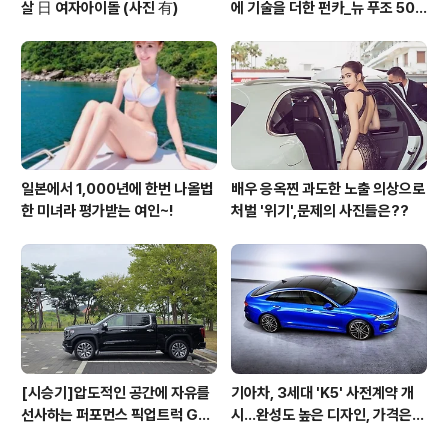
살 日 여자아이돌 (사진 有)
에 기술을 더한 펀카_뉴 푸조 508
GT 시승기
일본에서 1,000년에 한번 나올법
배우 응옥찐 과도한 노출 의상으로
한 미녀라 평가받는 여인~!
처벌 '위기',문제의 사진들은??
[시승기]압도적인 공간에 자유를
기아차, 3세대 'K5' 사전계약 개
선사하는 퍼포먼스 픽업트럭 GM
시...완성도 높은 디자인, 가격은
C 시에라 드날리
최고 3365만원