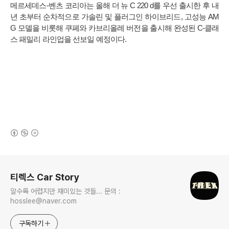
메르세데스-벤츠 코리아는 올해 더 뉴 C 220 d를 우선 출시한 후 내
년 초부터 순차적으로 가솔린 및 플러그인 하이브리드, 고성능 AM
G 모델을 비롯해 쿠페와 카브리올레 버전을 출시해 완성된 C-클래
스 패밀리 라인업을 선보일 예정이다.
(새창열림)
로그 정보
티렉스 Car Story
알수록 어렵지만 재미있는 것들... 문의 :
hosslee@naver.com
구독하기