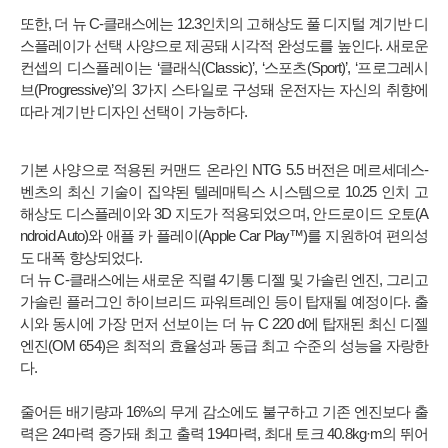
또한, 더 뉴 C-클래스에는 12.3인치의 고해상도 풀 디지털 계기반 디
스플레이가 선택 사양으로 제공돼 시각적 완성도를 높인다. 새로운
컨셉의 디스플레이는 ‘클래식(Classic)’, ‘스포츠(Sport)’, ‘프로그레시
브(Progressive)’의 3가지 스타일로 구성돼 운전자는 자신의 취향에
따라 계기반 디자인 선택이 가능하다.
기본 사양으로 적용된 커맨드 온라인 NTG 5.5 버전은 메르세데스-
벤츠의 최신 기술이 집약된 텔레매틱스 시스템으로 10.25 인치 고
해상도 디스플레이와 3D 지도가 적용되었으며, 안드로이드 오토(A
ndroid Auto)와 애플 카 플레이(Apple Car Play™)를 지원하여 편의성
도 대폭 향상되었다.
더 뉴 C-클래스에는 새로운 직렬 4기통 디젤 및 가솔린 엔진, 그리고
가솔린 플러그인 하이브리드 파워트레인 등이 탑재될 예정이다. 출
시와 동시에 가장 먼저 선보이는 더 뉴 C 220 d에 탑재된 최신 디젤
엔진(OM 654)은 최적의 효율성과 동급 최고 수준의 성능을 자랑한
다.
줄어든 배기량과 16%의 무게 감소에도 불구하고 기존 엔진보다 출
력은 24마력 증가돼 최고 출력 194마력, 최대 토크 40.8kg·m의 뛰어