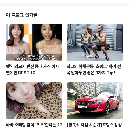
충족하기 위해 SCR(Selective Catalytic Reduction,
선택적 환원 촉매 시스템)과DPF(Diesel Particulate Fil
ter, 디젤 미립자 필터)의 성능 강화, 신형 엔진과 자동변속
이 블로그 인기글
기 탑재, 그리고 트림 별로 편의사양을 추가하는 등 일반적
인 연식 변경 수준을 넘어선 대대적인 상품성 강화를 이뤄
냈다.푸조 2008 SUV는 최고 출력을 기존 모델 대비 20
마력 높인 120 B..
앳된 외모에 반전 몸매 가진 여자
최고의 하체운동 ‘스쿼트’ 하기 전
연예인 BEST 10
꼭 알아두면 좋은 3가지 Tip!
아빠,오빠랑 같이 ‘목욕’한다는 23
[황욱익 자칼 시승기]프랑스 감성