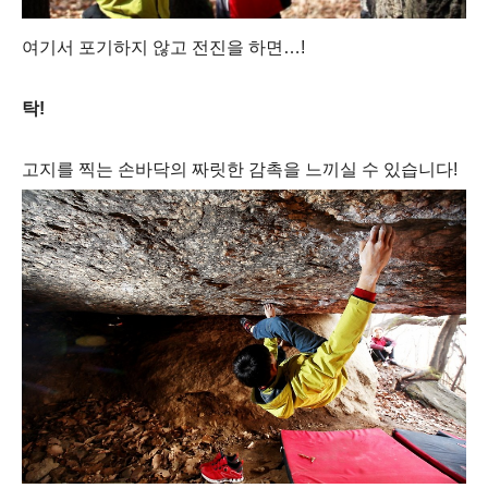
여기서 포기하지 않고
전진을 하면
…!
탁
!
고지를 찍는
손바닥의 짜릿한 감촉을 느끼실 수 있습니다
!