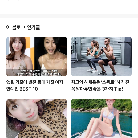
은 기나긴 겨울잠을 자던 개구리가 깨어나는 경칩(驚蟄)에
노란 산수유 꽃을 정말 좋아..
어울리는 길로 총 8곳이 선정되었다. 완연한 봄의 기운을
느껴보며 겨우내 움츠렸던 몸을 일으켜 한번 가보는 것은
어떨까?강진 만덕산은 백련사와 동백나무숲 그리고 조선
후기의 실학자 다산 정약용의 유배지인 다산초당을 품고
이 블로그 인기글
있다. 이 때문에 역사의 무게와 푸근한 서정이 동시에 묻어
난다. 바스락길은 다산과 백련사의 혜장선사가 우정을 나
누며 오가던 길에 옛 사람들의 흔적을 구간에 보탰다. 길은
만덕산을 지나 석문산으로 이어지는데 55번 지방도로로
단절된 구간에 구름다리를 놓았다. 남도명품길의 강..
앳된 외모에 반전 몸매 가진 여자
최고의 하체운동 ‘스쿼트’ 하기 전
연예인 BEST 10
꼭 알아두면 좋은 3가지 Tip!