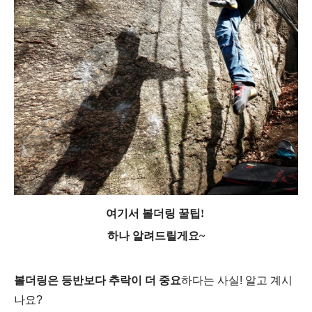
여기서 볼더링 꿀팁!
하나 알려드릴게요~
볼더링은 등반보다
추락이 더 중요
하다는 사실
!
알고 계시
나요
?