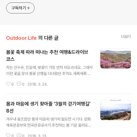
구독하기
더보기
Outdoor Life
의 다른 글
봄꽃 축제 따라 떠나는 추천 여행&드라이브
코스
글 내용
저는 산수유, 진달래, 벚꽃이 가장 먼저 떠오르네요. 그래서
이런 꽃을 찾아 봄꽃 산행을 다녀왔던 추억도 새록새록 떠
오릅니다. 봄이 되면, 꽃으로 아름다워지는 산. 마음은 벌써
0
0
2018. 3. 24.
그 곳으로 떠나고 싶어집니다. 이런 마음을 달래줄 여행지,
그 중에서도 다가올 4월에 펼쳐질 봄꽃 축제를 소개합니
다. 축제기간은 꽃마다 개화시기에 맞춰 펼쳐지기 때문에
몸과 마음에 생기 찾아줄 '3월의 걷기여행길'
일부 변동사항이 있지만, 축제기간이 아니라도 비슷한 시
기에 가시면 아름다운 봄꽃을 만끽할 수 있답니다. 오늘 전
8선
글 내용
하는 꿀팁을 잘 기억해 두시면, 올해 봄은 누구보다 따뜻하
겨우내 움츠렸던 몸과 마음에 생기에 필요한 시기다. 문화
고 아름답게 보낼 수 있으실 거예요. 소개할 축제는 3곳의
체육관광부와 한국관광공사가 추천하는 봄 기운 올라오는
축제입니다.‘봄꽃’하면 보통 개나리, 진달래, 벚꽃을 가장
3월의 걷기여행길을 소개한다. 3월 추천하는 걷기여행길
많이 떠올리시는데요. 개인적으로는 아기자기하게 피어난
0
0
2018. 3. 13.