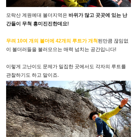
모락산 계원예대 볼더지역은
바위가 많고 곳곳에 있는 난
간들이 무척 흥미진진한데요
!
무려
10
여 개의 볼더에
42
개의 루트가 개척
된만큼
끊임없
이 볼더러들을 불러모으는 매력 넘치는 공간입니다
!
이렇게 고난이도 문제가 밀집한 곳에서도
각자의 루트를
관찰하기도 하고 말이죠
.