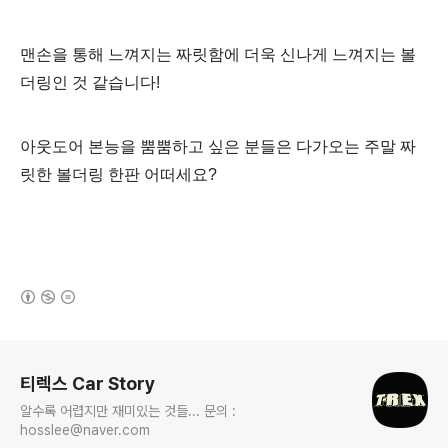
맨손을 통해 느껴지는 짜릿함에
더욱 신나게 느껴지는 볼
더링인 것 같습니다
!
아웃도어 본능을 뿜뿜하고 싶은 분들은 다가오는 주말 짜
릿한 볼더링 한판 어떠세요?
(새창열림)
로그 정보
티렉스 Car Story
알수록 어렵지만 재미있는 것들... 문의 :
hosslee@naver.com