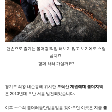
맨손으로 즐기는 볼더링!직접 해보지 않고 보기에도 스릴
넘치죠.
함께 하러 가실까요?
경기도 의왕 내손동에 위치한
모락산 계원예대 볼더지역
은
2010
년대 초반 처음 발견되었습니다
.
이후 소수의 볼더러들만알음알음 찾아오던 이곳은
지금
볼