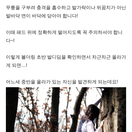
무릎을 구부려 충격을 흡수하고
발가락이나 뒤꿈치가 아닌
발바닥 면이 바닥에 닫아야 합니다
!
이때 패드 위에 정확하게 떨어지도록
꼭 주의하셔야 합니
다
~!
이렇게 볼더링 초반
발디딤을 확인하면서
차근차근 올라가
게 되면
…!
어느새 중반을 올라가 있는
자신을 발견하게 되는데요
!