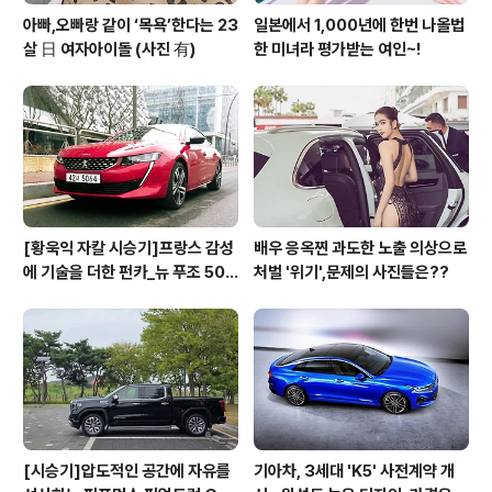
아빠,오빠랑 같이 ‘목욕’한다는 23
일본에서 1,000년에 한번 나올법
살 日 여자아이돌 (사진 有)
한 미녀라 평가받는 여인~!
[황욱익 자칼 시승기]프랑스 감성
배우 응옥찐 과도한 노출 의상으로
에 기술을 더한 펀카_뉴 푸조 508
처벌 '위기',문제의 사진들은??
GT 시승기
[시승기]압도적인 공간에 자유를
기아차, 3세대 'K5' 사전계약 개