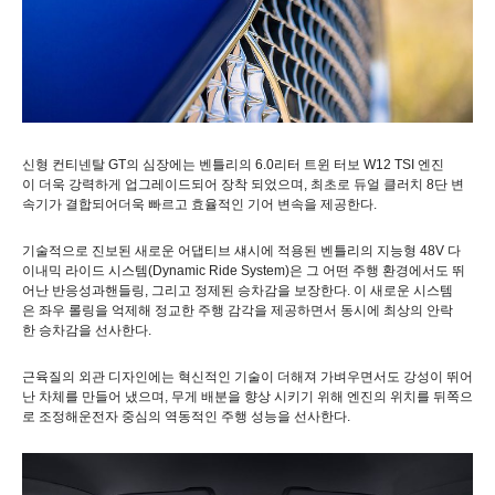
신형
컨티넨탈
GT
의
심장에는
벤틀리의
6.0
리터
트윈
터보
W12 TSI
엔진
이
더욱
강력하게
업그레이드되어
장착
되었으며
,
최초로
듀얼
클러치
8
단
변
속기가
결합되어
더욱
빠르고
효율적인
기어
변속을
제공한다
.
기술적으로
진보된
새로운
어댑티브
섀시에
적용된
벤틀리의
지능형
48V
다
이내믹
라이드
시스템
(Dynamic Ride System)
은
그
어떤
주행
환경에서도
뛰
어난
반응성과
핸들링
,
그리고
정제된
승차감을
보장한다
.
이
새로운
시스템
은
좌우
롤링을
억제해
정교한
주행
감각을
제공하면서
동시에
최상의
안락
한
승차감을
선사한다
.
근육질의
외관
디자인에는
혁신적인
기술이
더해져
가벼우면서도
강성이
뛰어
난
차체를
만들어
냈으며
,
무게
배분을
향상
시키기
위해
엔진의
위치를
뒤쪽으
로
조정해
운전자
중심의
역동적인
주행
성능을
선사한다
.