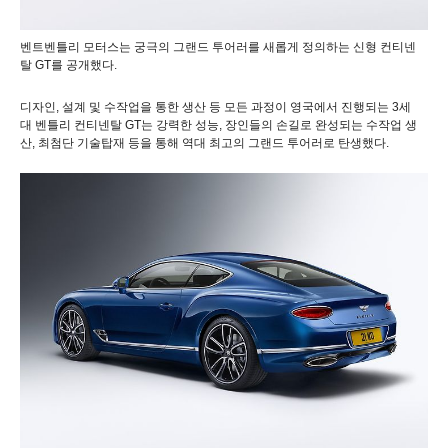
벤트벤틀리
모터스는
궁극의
그랜드
투어러를
새롭게
정의하는
신형
컨티넨
탈
GT
를
공개했다
.
디자인
,
설계
및
수작업을
통한
생산
등
모든
과정이
영국에서
진행되는
3
세
대
벤틀리
컨티넨탈
GT
는
강력한
성능
,
장인들의
손길로
완성되는
수작업
생
산
,
최첨단
기술
탑재
등을
통해
역대
최고의
그랜드
투어러로
탄생했다
.