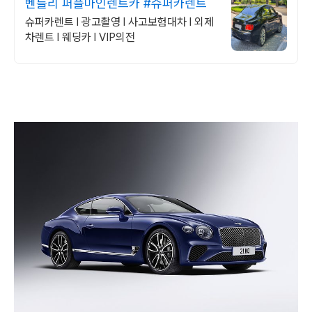
벤틀리 퍼플마인렌트카 #슈퍼카렌트
슈퍼카렌트 l 광고촬영 l 사고보험대차 l 외제
차렌트 l 웨딩카 l VIP의전