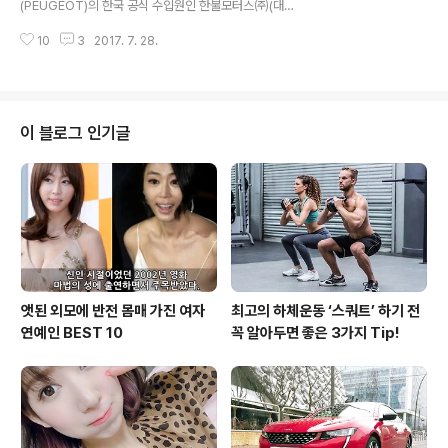
(PEUGEOT)의 한국 공식 수입원인 한불모터스㈜(대표
구매 시 멀티 어드밴스드 서스펜션과 함께 패키지로 구성
이사 송승철, www.epeugeot.co.kr)가 오늘(27일) 고
되어 약 240만원에 해당하는 가치의 ‘프라미스 753프로
10
3
2017. 7. 28.
성능 프리미엄 SUV ‘New 푸조 3008 GT’를 출시하고 8
그램..
월부터 본격적인 판매에 나선다. 푸조의 최상위 트림인 G
T는 Gran Turismo(그란 투리스모)의 약자로 사전적 의
미로는 장거리·고속 주행용의 고성능 자동차를 뜻한다. 푸
조 GT는 강력한 퍼포먼스를 갖췄지만 운전자가 일상에서
이 블로그 인기글
다루기 부담스러운 성격을 지향하지는 않는다. 일상에서는
세련되고 편안한 주행을 경험할 수 있으며, 필요시 운전자
의 의도에 따라 다이내믹하고 익사이팅한 드라이빙을 지원
한다. 새롭게 출시한 New 푸조 3008 GT도 푸조 GT만
의 스피릿(SPR..
앳된 외모에 반전 몸매 가진 여자
최고의 하체운동 ‘스쿼트’ 하기 전
연예인 BEST 10
꼭 알아두면 좋은 3가지 Tip!