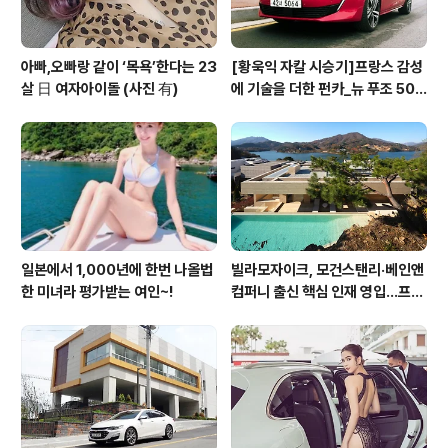
아빠,오빠랑 같이 ‘목욕’한다는 23
[황욱익 자칼 시승기]프랑스 감성
살 日 여자아이돌 (사진 有)
에 기술을 더한 펀카_뉴 푸조 508
GT 시승기
일본에서 1,000년에 한번 나올법
빌라모자이크, 모건스탠리·베인앤
한 미녀라 평가받는 여인~!
컴퍼니 출신 핵심 인재 영입…프리
미엄 회원 서비스 경쟁력 강화