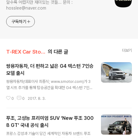
알수록 어렵지만 재미있는 것들... 문의 :
hosslee@naver.com
구독하기
더보기
T-REX Car Story/Car 신차
의 다른 글
쌍용자동차, 더 편하고 넓은 G4 렉스턴 7인승
모델 출시
글 내용
쌍용자동차(대표이사 최종식; www.smotor.com)가 3
열 시트 추가를 통해 탑승공간을 확대한 G4 렉스턴 7인승
모델을 선보이고 전국200여 개 전시장에서 판매를 시작한
0
0
2017. 8. 3.
다고 2일 밝혔다. 쌍용차는 G4 렉스턴 7인승 모델 출시를
기념해 파격적 혜택의 차량관리 패키지 ‘프라미스(Promis
e) 753 프로그램’을 함께 선보인다. ‘프라미스 753 프로
푸조, 고성능 프리미엄 SUV ‘New 푸조 300
그램’은 G4 렉스턴 전 모델(5인승 포함) 구매 시 적용 가능
하며 ▲7년/10만km 보증기간 연장 ▲5년 무상점검 ▲
8 GT’ 국내 공식 출시
글 내용
엔진오일, 에어컨 필터, 와이퍼 블레이드 등 필수 소모품 3
프랑스 감성과 기술이 담긴 세계적인 자동차 브랜드 푸조
회 무상교환으로 구성되어 있다. Luxury와 Prime 모델