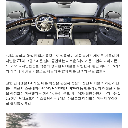
4
개의
좌석과
향상된
적재
용량으로
실용성이
더욱
높아진
새로운
벤틀리
컨
티넨탈
GT
의
고급스러운
실내
공간에는
새로운
'
다이아몬드
안의
다이아몬
드
'
가죽
디자인
컨셉을
적용해
정교한
디테일을
자랑한다
.
뿐만
아니라
15
가지
의
가죽과
카펫을
기본으로
제공해
취향에
따른
선택의
폭을
넓혔다
.
신형
컨티넨탈
GT
의
또
다른
혁신은
운전자
중심의
첨단
디지털
계기판과
벤
틀리
회전
디스플레이
(Bentley Rotating Display)
등
벤틀리만의
최첨단
기술
을
아낌없이
적용했다는
점이다
.
특히
,
우드
베니어가
회전하면서
나타나는
1
2.3
인치
터치스크린
디스플레이는
3
개의
아날로그
다이얼이
더해져
우아함
의
극치를
이룬다
.