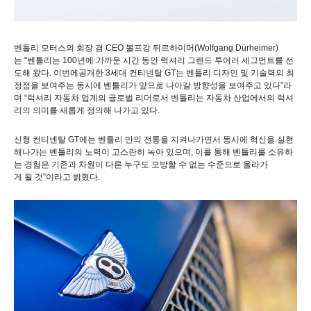
벤틀리
모터스의
회장
겸
CEO
볼프강
뒤르하이머
(Wolfgang Dürheimer)
는
"
벤틀리는
100
년에
가까운
시간
동안
럭셔리
그랜드
투어러
세그먼트를
선
도해
왔다
.
이번에
공개한
3
세대
컨티넨탈
GT
는
벤틀리
디자인
및
기술력의
최
정점을
보여주는
동시에
벤틀리가
앞으로
나아갈
방향성을
보여주고
있다
”
라
며
“
럭셔리
자동차
업계의
글로벌
리더로서
벤틀리는
자동차
산업에서의
럭셔
리의
의미를
새롭게
정의해
나가고
있다
.
신형
컨티넨탈
GT
에는
벤틀리
만의
전통을
지켜나가면서
동시에
혁신을
실현
해
나가는
벤틀리의
노력이
고스란히
녹아
있으며
,
이를
통해
벤틀리를
소유하
는
경험은
기존과
차원이
다른
누구도
모방할
수
없는
수준으로
올라가
게
될
것
”
이라고
밝혔다
.