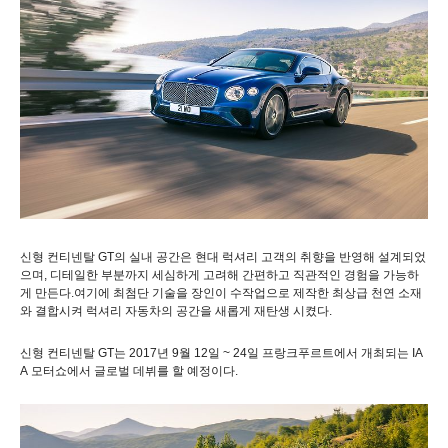
신형
컨티넨탈
GT
의
실내
공간은
현대
럭셔리
고객의
취향을
반영해
설계되었
으며
,
디테일한
부분까지
세심하게
고려해
간편하고
직관적인
경험을
가능하
게
만든다
.
여기에
최첨단
기술을
장인이
수작업으로
제작한
최상급
천연
소재
와
결합시켜
럭셔리
자동차의
공간을
새롭게
재탄생
시켰다
.
신형
컨티넨탈
GT
는
2017
년
9
월
12
일
~ 24
일
프랑크푸르트에서
개최되는
IA
A
모터쇼에서
글로벌
데뷔를
할
예정이다
.