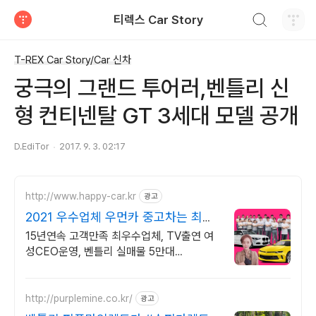
검색하기
티렉스 Car Story
티스토리
T-REX Car Story/Car 신차
궁극의 그랜드 투어러,벤틀리 신
형 컨티넨탈 GT 3세대 모델 공개
D.EdiTor
2017. 9. 3. 02:17
http://www.happy-car.kr
광고
2021 우수업체 우먼카 중고차는 최우
수모범업체에서!
15년연속 고객만족 최우수업체, TV출연 여
성CEO운영, 벤틀리 실매물 5만대
2009~2023년 우수 고객만족 업체 "네티즌
선정 최우수 홈페이지"
http://purplemine.co.kr/
광고