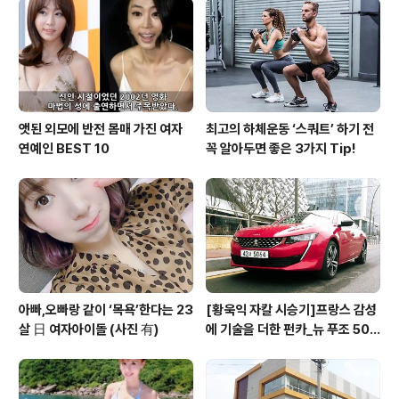
LED 램프로 업그레이드해 전면부 시인성을 높였으며, 익
살맞은 ‘아일랜더’ 문구와 ‘티키 밥(Tiki ..
앳된 외모에 반전 몸매 가진 여자
최고의 하체운동 ‘스쿼트’ 하기 전
연예인 BEST 10
꼭 알아두면 좋은 3가지 Tip!
아빠,오빠랑 같이 ‘목욕’한다는 23
[황욱익 자칼 시승기]프랑스 감성
살 日 여자아이돌 (사진 有)
에 기술을 더한 펀카_뉴 푸조 508
GT 시승기