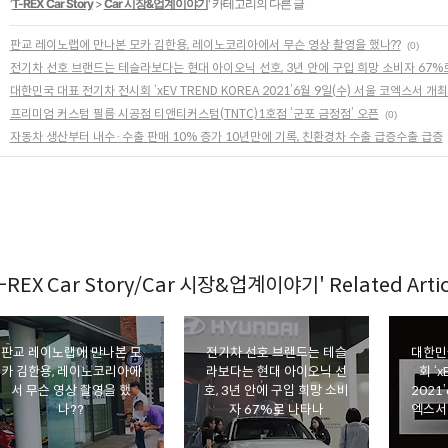
'
T-REX Car Story
>
Car 시장&업계이야기
' 카테고리의 다른 글
판교 레이노랩에 만나본 모카 김한용, 레이노코리아에서 무슨 영상 촬영을 했나??
(0)
전기차 선호 브랜드는 테슬라보다는 현대 아이오닉 선호, 3년 안에 구입 희망 소비자 67%
대한민국 대표 전기차 전시회 ‘xEV TREND KOREA 2021’6월 9일(수) 서울 코엑스서
프리미엄 커스텀 필름 시공점 티앤티커스텀(TNTC)1호점 ‘군포 금정점’ 오픈
(0)
자동차 생산부터 내수·수출 판매 10% 증가 10년만에 기록, 친환경차 수출 급증수출 급증
-REX Car Story/Car 시장&업계이야기' Related Artic
판교 레이노랩에 만나본 모
전기차 선호 브랜드는 테슬
대한민
카 김한용, 레이노코리아에
라보다는 현대 아이오닉 선
회 ‘x
서 무슨 영상 촬영을 했
호, 3년 안에 구입 희망 소비
2021
나??
자 67%로 나타나
엑스서