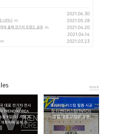
2021.06.30
2021.05.28
로 나타나
(0)
2021.04.20
 개최하며 올해 전기차 트렌드 공유
(0)
2021.04.14
2021.03.23
(0)
les
more
국 대표 전기차 전시
프리미엄 커스텀 필름 시공
EV TREND KOREA
점 티앤티커스텀(TNTC)1
’6월 9일(수) 서울 코
호점 ‘군포 금정점’ 오픈
 개최하며 올해 전기
차 트렌드 공유