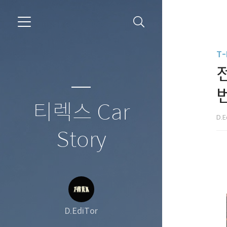
T-
전
티렉스 Car
D.E
Story
D.EdiTor