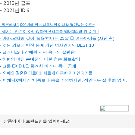
- 2013년 골프
- 2021년 ID.4
- 일본에서 1,000년에 한번 나올법한 미녀라 평가받는 여인~
- 섹시는 키순이 아니잖아요~!걸그룹 멤버193명 키 순위!!
- 아빠,오빠랑 같이 ‘목욕’한다는 23살 日 여자아이돌 (사진 有)
- 앳된 외모에 반전 몸매 가진 여자연예인 BEST 10
- 글래머스타 강예원,서핑 몸매의 끝판왕
- 해변의 여인 손예진의 아련 청순 화보촬영
- 그룹 EXID LE, 화려한 비키니 몸매 공개
- 연애와 결혼은 다르다!! 빠르게 이혼한 연예인 8 커플
- 이채담X백세리 '이름보다 몸을 기억하지만, 성인배우 삶 후회 없어.'