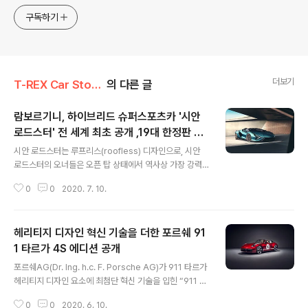
구독하기
더보기
T-REX Car Story/Car 드림카
의 다른 글
람보르기니, 하이브리드 슈퍼스포츠카 '시안
로드스터' 전 세계 최초 공개 ,19대 한정판 판
글 내용
매
시안 로드스터는 루프리스(roofless) 디자인으로, 시안
로드스터의 오너들은 오픈 탑 상태에서 역사상 가장 강력
한 람보르기니 엔진에서 나오는 그 누구도 흉내 낼 수 없는
0
0
2020. 7. 10.
V12의 사운드를 즐기고, 엄청난 성능을 경험할 수 있다. 이
번에 공개된 시안 로드스터는 람보르기니의 디자인 부서
센트로 스틸레(Centro Stile)가 엄선한 블루 우라누스(Bl
헤리티지 디자인 혁신 기술을 더한 포르쉐 91
u Uranus) 색상으로 외관을 마무리했다. 휠은 오로 일렉
트룸(Oro eletrum) 색상으로 마무리해 전동화가 가미된
1 타르가 4S 에디션 공개
글 내용
람보르기니임을 나타낸다. 고객 맞춤 커스터마이징 부서인
포르쉐AG(Dr. Ing. h.c. F. Porsche AG)가 911 타르가
애드 퍼스넘(Ad Personam)에서는 각 고객들이 개성에
헤리티지 디자인 요소에 최첨단 혁신 기술을 입힌 “911 타
맞춰 커스터마이징된 시안 로드스터를 받아볼 수 있도록
르가(Targa) 4S헤리티지 디자인 에디션”을 새롭게 공개
차량의 색상과 마감을 커스터마이징할 예정이다. 실내는
0
0
2020. 6. 10.