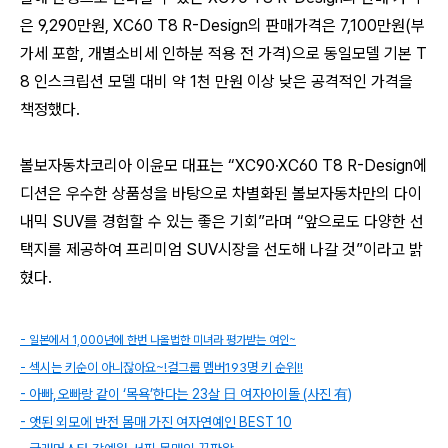
은 9,290만원, XC60 T8 R-Design의 판매가격은 7,100만원(부
가세 포함, 개별소비세 인하분 적용 전 가격)으로 동일모델 기본 T
8 인스크립션 모델 대비 약 1천 만원 이상 낮은 공격적인 가격을
책정했다.
볼보자동차코리아 이윤모 대표는 “XC90·XC60 T8 R-Design에
디션은 우수한 상품성을 바탕으로 차별화된 볼보자동차만의 다이
내믹 SUV를 경험할 수 있는 좋은 기회”라며 “앞으로도 다양한 선
택지를 제공하여 프리미엄 SUV시장을 선도해 나갈 것”이라고 밝
혔다.
- 일본에서 1,000년에 한번 나올법한 미녀라 평가받는 여인~
- 섹시는 키순이 아니잖아요~!걸그룹 멤버193명 키 순위!!
- 아빠,오빠랑 같이 ‘목욕’한다는 23살 日 여자아이돌 (사진 有)
- 앳된 외모에 반전 몸매 가진 여자연예인 BEST 10