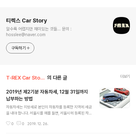
로그 정보
티렉스 Car Story
알수록 어렵지만 재미있는 것들... 문의 :
hosslee@naver.com
구독하기
더보기
T-REX Car Story/Car 정보&상식
의 다른 글
2019년 제2기분 자동차세, 12월 31일까지
납부하는 방법
글 내용
자동차세는 지방세로 본인의 자동차를 등록한 지역에 세금
을 내야 합니다. 서울시를 예를 들면, 서울시에 등록된 차량
140만대가 대상으로 2019년 제2기분 자동차세 고지서가
0
0
2019. 12. 26.
납세자들에게 우편 발송되었습니다. 자동차세는 매년 과세
기준일(매년 6/1 및 12/1) 기준 현재 자동차소유자를 대상