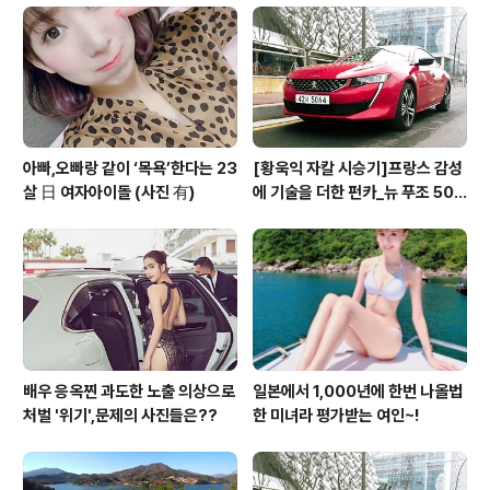
아빠,오빠랑 같이 ‘목욕’한다는 23
[황욱익 자칼 시승기]프랑스 감성
살 日 여자아이돌 (사진 有)
에 기술을 더한 펀카_뉴 푸조 508
GT 시승기
배우 응옥찐 과도한 노출 의상으로
일본에서 1,000년에 한번 나올법
처벌 '위기',문제의 사진들은??
한 미녀라 평가받는 여인~!