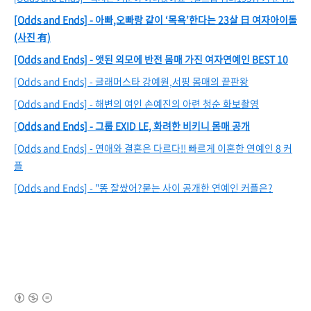
[Odds and Ends] - 아빠,오빠랑 같이 ‘목욕’한다는 23살 日 여자아이돌
(사진 有)
[Odds and Ends] - 앳된 외모에 반전 몸매 가진 여자연예인 BEST 10
[Odds and Ends] - 글래머스타 강예원,서핑 몸매의 끝판왕
[Odds and Ends] - 해변의 여인 손예진의 아련 청순 화보촬영
[
Odds and Ends] - 그룹 EXID LE, 화려한 비키니 몸매 공개
[Odds and Ends] - 연애와 결혼은 다르다!! 빠르게 이혼한 연예인 8 커
플
[Odds and Ends] - "똥 잘쌌어?묻는 사이 공개한 연예인 커플은?
(새창열림)