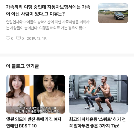
으로 매년 6월과 12월에 부과하는 세금입니다. 제2기분
가족끼리 여행 중인데 자동차보험서에는 가족
자동차세는 납부기한이 12월 16일(월)부터 12월 31일
(화)까지입니다. 정해진 납부기한을 넘기면 3%의 가산금
이 아닌 사람이 있다.그 이유는?
글 내용
을 추가 부담해야 합니다. 제2기분 자동차세는 7월 1일부
연말연시와 아이들의 방학기간이 되면 가족여행을 계획하
터 12월 31일까지 자동차를 사용한 내용에 대한 세금으로,
는 사람들이 늘어난다. 여행을 해외로 가는 경우도 많아졌
중간에 자동차를 신규 등록하였거나 이전 등록한 경우에는
지만, 국내 여행의 경우에 빠질 수 없는 것이 자동차이다.
소유한 기간만큼만 납부하면 됩니다. 자동차세는 1월/3월/
0
0
2019. 12. 19.
자동차 여행 중 장시간/장거리 운전이 부담스러워 가족들
6월/9월에 미리 납부..
과 교대로 운전을 하는 경우가 많다. 이때 자동차보험을 꼭
한 번 더 점검하길 바란다. 자동차보험서에는 가족구성원
으로 인정받지 못 하는 사람이 있기 때문이다. 자동차보험
에 가족한정특약이 있지만 모든 가족 구성원이 특약의 혜
이 블로그 인기글
택을 받는 것은 아니기 때문에 범위에 대해 잘 알아둘 필요
가 있다. 가장 많은 실수를 하는 형재, 자매, 남매는 내 가족
이지만 자동차보험에서는 가족으로 인정되지 않는다. 가족
한정의 범위는 부모, 나와 배우자, 자녀(배우자의 자녀 포
함)까지 즉 1촌까지만 인정되기 때문이다..
앳된 외모에 반전 몸매 가진 여자
최고의 하체운동 ‘스쿼트’ 하기 전
연예인 BEST 10
꼭 알아두면 좋은 3가지 Tip!