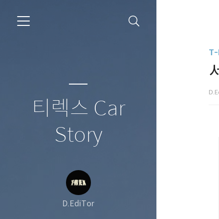
T-
D.E
티렉스 Car
Story
D.EdiTor