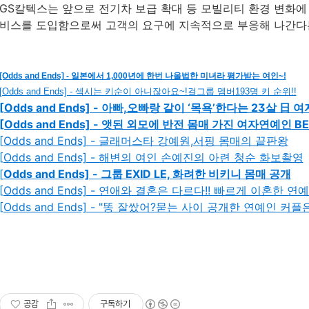
GS칼텍스는 앞으로 전기차 보급 확대 등 모빌리티 환경 변화에
비스를 도입함으로써 고객의 요구에 지속적으로 부응해 나간다
[Odds and Ends] - 일본에서 1,000년에 한번 나올법한 미녀라 평가받는 여인~!
[Odds and Ends] - 섹시는 키순이 아니잖아요~!걸그룹 멤버193명 키 순위!!
[Odds and Ends] - 아빠,오빠랑 같이 ‘목욕’한다는 23살 日 
[Odds and Ends] - 앳된 외모에 반전 몸매 가진 여자연예인 BE
[Odds and Ends] - 글래머스타 강예원,서핑 몸매의 끝판왕
[Odds and Ends] - 해변의 여인 손예진의 아련 청순 화보촬영
[
Odds and Ends] - 그룹 EXID LE, 화려한 비키니 몸매 공개
[Odds and Ends] - 연애와 결혼은 다르다!! 빠르게 이혼한 연
[Odds and Ends] - "똥 잘쌌어?묻는 사이 공개한 연예인 커플
공감
구독하기