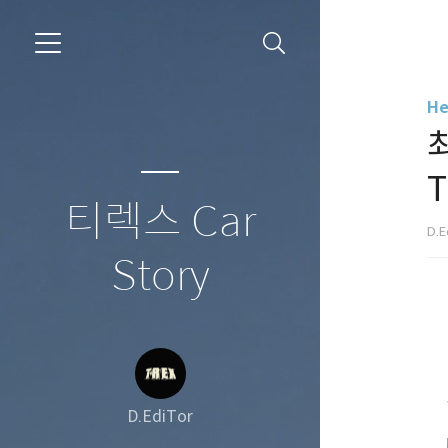
He
T
티렉스 Car
D.E
Story
D.EdiTor