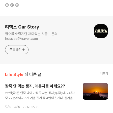
(새창열림)
로그 정보
티렉스 Car Story
알수록 어렵지만 재미있는 것들... 문의 :
hosslee@naver.com
구독하기
더보기
Life Style
의 다른 글
팥죽 안 먹는 동지, 애동지를 아세요??
글 내용
22일(금)은 연중 밤이 가장 길다는 동지(冬至)다. 24절기
중 22번째이자 6개 겨울 절기 중 4번째 절기다. 올겨울은
전반부인 12월 초·중순에 강추위가 몰려와 호된 신고식을
0
0
2017. 12. 21.
치르게 했다. 하지만 한겨울은 대개 동지(12월 22일) 무렵