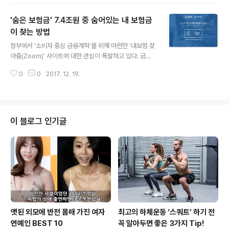
부터 소한(1월 5일), 대한(1월 20일)까지 한 달 정도 위세
를 부리다 24절기가 새로 출발하는 입춘(2월 4일)에 그 바
'숨은 보험금' 7.4조원 중 숨어있는 내 보험금
통을 넘겨준다. 동지는 24절기 중 우리에게 가장 친숙한
절기다. 예부터 팥죽을 끓여 먹는 세시풍속이 함께 전해져
이 찾는 방법
글 내용
서 그런지 왠지 명절 같은 설렘을 느끼게 해준다. 지금도 동
정부에서 '소비자 중심 금융개혁'를 위해 마련한 '내보험 찾
지는 대개 다음 세 가지 의미를 갖고 우리를 찾아온다. ▷연
아줌(Zoom)' 사이트에 대한 관심이 폭발하고 있다. 금융
중 밤이 가장 긴 날 ▷동지 팥죽을 먹는 날 ▷한겨울이 시작
위원회에 따르면 10월말 '숨은 보험금'은 약 7.4조원(약 9
하는 때 등이다. 한국천문연구원에 따르면 이번 동짓날 서..
0
0
2017. 12. 19.
00만건) 수준에 달하며 보험이 만기가 길고, 이자제공 방
법 등 상품구조가 복잡하기 때문에 소비자가 이를 놓치는
일들이 발생하고 있기 때문이다. 모든 보험회사가 보험금
지급사유 발생 7일전에 소비자에게 보험금 발생사실 등을
안내하고 있으나, 장기간 계약기간 동안 주소이전 등으로
이 블로그 인기글
안내가 제대로 전달되지 못하는 사례와 더불어 보험금을
찾아가지 않으면 무조건 계속 높은 금리가 제공되는 것으
로 오해하는 사례도 발생해다.이에 금융위에서는 숨은보험
금을 한번에 확이하는 통합조회시스템 '내보험 찾아줌'을
오픈했다. 내보험 찾아줌 사이트 - ..
앳된 외모에 반전 몸매 가진 여자
최고의 하체운동 ‘스쿼트’ 하기 전
연예인 BEST 10
꼭 알아두면 좋은 3가지 Tip!