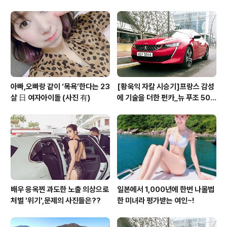
아빠,오빠랑 같이 ‘목욕’한다는 23
[황욱익 자칼 시승기]프랑스 감성
살 日 여자아이돌 (사진 有)
에 기술을 더한 펀카_뉴 푸조 508
GT 시승기
배우 응옥찐 과도한 노출 의상으로
일본에서 1,000년에 한번 나올법
처벌 '위기',문제의 사진들은??
한 미녀라 평가받는 여인~!