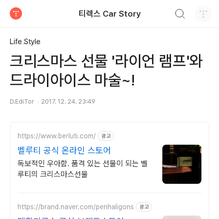
검색하기
티렉스 Car Story
티스토리
Life Style
크리스마스 선물 '라이언 램프'와
드라이아이스 마술~!
D.EdiTor
2017. 12. 24. 23:49
https://www.berluti.com/
광고
벨루티 공식 온라인 스토어
독보적인 우아함. 품격 있는 선물이 되는 벨
루티의 크리스마스선물
https://brand.naver.com/penhaligons
광고