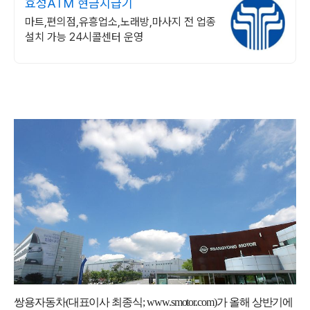
효성ATM 현금지급기
마트,편의점,유흥업소,노래방,마사지 전 업종
설치 가능 24시콜센터 운영
쌍용자동차
(
대표이사 최종식
; www.smotor.com)
가 올해 상반기에