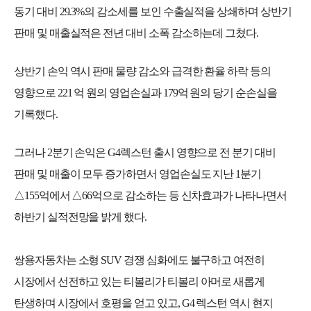
동기 대비
29.3%
의 감소세를 보인 수출실적을 상쇄하며 상반기
판매 및 매출실적은 전년 대비 소폭 감소하는데 그쳤다
.
상반기 손익 역시 판매 물량 감소와 급격한 환율 하락 등의
영향으로
221
억 원의 영업손실과
179
억 원의 당기 순손실을
기록했다
.
그러나
2
분기 손익은
G4
렉스턴 출시 영향으로 전 분기 대비
판매 및 매출이 모두 증가하면서 영업손실도 지난
1
분기
△
155
억에서 △
66
억으로 감소하는 등 신차효과가 나타나면서
하반기 실적전망을 밝게 했다
.
쌍용자동차는 소형
SUV
경쟁 심화에도 불구하고 여전히
시장에서 선전하고 있는 티볼리가 티볼리 아머로 새롭게
탄생하며 시장에서 호평을 얻고 있고
, G4
렉스턴 역시 현지