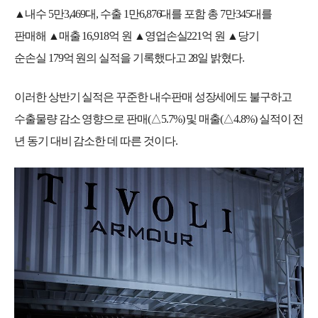
▲내수
5
만
3,469
대
,
수출
1
만
6,876
대를 포함 총
7
만
345
대를
판매해 ▲매출
16,918
억 원 ▲영업손실
221
억 원 ▲당기
순손실
179
억 원의 실적을 기록했다고
28
일 밝혔다
.
이러한 상반기 실적은 꾸준한 내수판매 성장세에도 불구하고
수출물량 감소 영향으로 판매
(
△
5.7%)
및 매출
(
△
4.8%)
실적이 전
년 동기 대비 감소한 데 따른 것이다
.