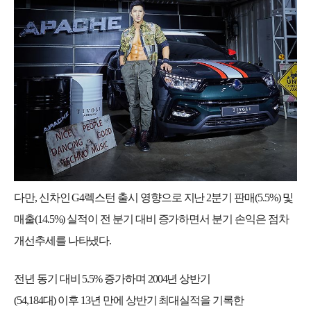
다만
,
신차인
G4
렉스턴 출시 영향으로 지난
2
분기 판매
(5.5%)
및
매출
(14.5%)
실적이 전 분기 대비 증가하면서 분기 손익은 점차
개선추세를 나타냈다
.
전년 동기 대비
5.5%
증가하며
2004
년 상반기
(54,184
대
)
이후
13
년 만에 상반기 최대실적을 기록한