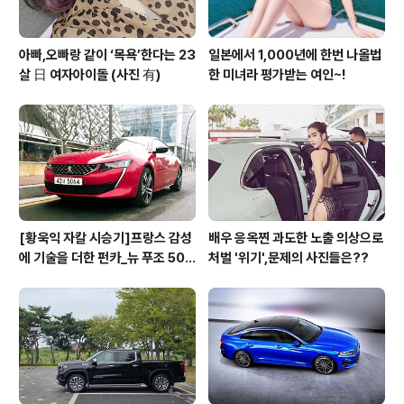
아빠,오빠랑 같이 ‘목욕’한다는 23
일본에서 1,000년에 한번 나올법
살 日 여자아이돌 (사진 有)
한 미녀라 평가받는 여인~!
[황욱익 자칼 시승기]프랑스 감성
배우 응옥찐 과도한 노출 의상으로
에 기술을 더한 펀카_뉴 푸조 508
처벌 '위기',문제의 사진들은??
GT 시승기