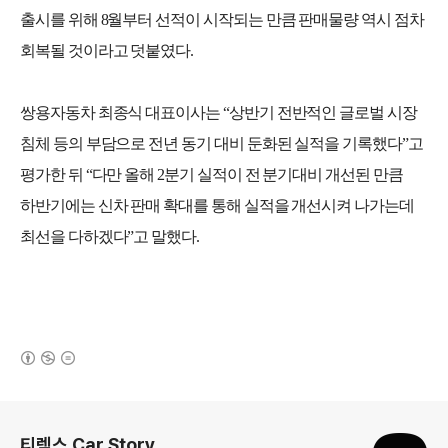
출시를 위해
8
월부터 선적이 시작되는 만큼 판매물량 역시 점차
회복될 것이라고 덧붙였다
.
쌍용자동차 최종식 대표이사는
“
상반기 전반적인 글로벌 시장
침체 등의 부담으로 전년 동기 대비 둔화된 실적을 기록했다
”
고
평가한 뒤
“
다만 올해
2
분기 실적이 전 분기대비 개선된 만큼
하반기에는 신차 판매 확대를 통해 실적을 개선시켜 나가는데
최선을 다하겠다
”
고 말했다
.
(새창열림)
로그 정보
티렉스 Car Story