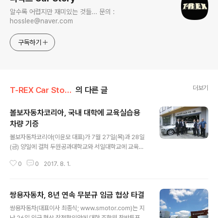
알수록 어렵지만 재미있는 것들... 문의 :
hosslee@naver.com
구독하기
더보기
T-REX Car Story/Car 시장&업계이야기
의 다른 글
볼보자동차코리아, 국내 대학에 교육실습용
차량 기증
글 내용
볼보자동차코리아(이윤모 대표)가 7월 27일(목)과 28일
(금) 양일에 걸쳐 두원공과대학교와 서일대학교에 교육실
습용 차량을 기증했다고 밝혔다. 이번 차량 기증은 국내 자
0
0
2017. 8. 1.
동차 산업 발전과 전문 인재 육성에 기여하기 위한 사회공
헌의 일환으로 기획됐다. 기증 차량은 볼보자동차의 '올 뉴
XC90'와 'V60'로(총 1억 4천만 원 상당), 다양한 자동차
쌍용자동차, 8년 연속 무분규 임금 협상 타결
교육 및 실습 기자재로 사용될 예정이다. 볼보자동차코리
글 내용
아 이윤모 대표는 "이번 교육용 차량 기증을 통해 학생들이
쌍용자동차(대표이사 최종식; www.smotor.com)는 지
자동차에 대한 폭넓은 전문 지식을 습득할 수 있는 좋은 기
난 26일 임금 협상 잠정합의안에 대한 조합원 찬반투표에