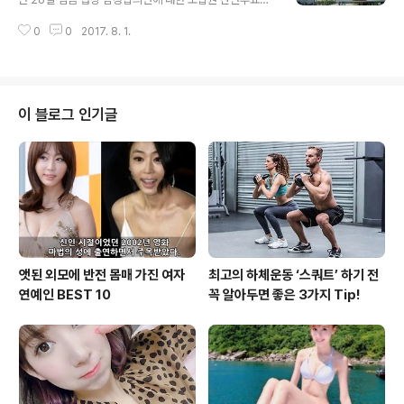
회가 되길 바란다" "볼보자동차코리아는 사회적 책임 경영
서 합의안이 67%의 찬성률로 가결됨에 따라 지난해에 이
에 적극적인 스웨덴 브랜드로서 인간 중심 철학을 공유 할
0
0
2017. 8. 1.
어 국내 자동차업계 최초로 2017년 임금 협상을 최종 마
수 있는 국내 사회 공헌 활동을 점차 확대할 예정이다."라고
무리 지었다고 27일 밝혔다. 이로써 쌍용자동차는 2010
강조했다. 한편, ..
년 이후 8년 연속 무분규로 임금 협상을 마무리 지으며 생
산적, 협력적 노사문화를 기반으로 글로벌 판매 물량 확대
에 모든 역량을 집중해 나갈 수 있게 되었다. 지난 6월 상견
이 블로그 인기글
례를 시작으로 진행된 임금 협상은 16차 협상에서 도출된
잠정합의안이 투표 참여조합원 (3,295명)의 67%(2,213
명) 찬성으로 최종 가결됐다. 이번 협상의 주요 내용은 임금
부문은 ▲기본급 53,000원 인상이며, 별도 합의 사항으
로 ▲생산장려금..
앳된 외모에 반전 몸매 가진 여자
최고의 하체운동 ‘스쿼트’ 하기 전
연예인 BEST 10
꼭 알아두면 좋은 3가지 Tip!