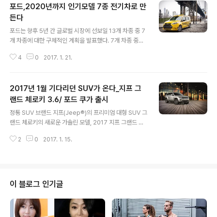
포드,2020년까지 인기모델 7종 전기차로 만
든다
글 내용
포드는 향후 5년 간 글로벌 시장에 선보일 13개 차종 중 7
개 차종에 대한 구체적인 계획을 발표했다. 7개 차종 중에
는 미국 시장에 선보일 하이브리드 버전의 F-150과 머스
4
0
2017. 1. 21.
탱, 유럽 시장에 선보일 플러그인 하이브리드 트랜짓 커스
텀 (밴)과 아시아, 북미, 유럽 시장에 선보일 SUV 전기차
(약 480km 주행 가능)를 포함하고 있다. 또한, 최첨단 자
2017년 1월 기다리던 SUV가 온다_지프 그
율주행차, 전기차와 함께 머스탱, 링컨 컨티넨탈을 생산 하
고 있는 플랫 락 (Flat Rock) 공장에 약 8천 4백억원 (7억
랜드 체로키 3.6/ 포드 쿠가 출시
글 내용
달러) 규모의 투자 계획을 발표했다. 포드는 2020년까지
정통 SUV 브랜드 지프(Jeep®)의 프리미엄 대형 SUV 그
약 5조 4천억 (45억 달러)를 투자할 계획이며, 이를 통해
랜드 체로키의 새로운 가솔린 모델, 2017 지프 그랜드 체
전세계에 선보여진 포드 라인업으로 통해 고객들에게 연
로키 리미티드 3.6을 출시했다. 새롭게 출시된 그랜드 체
비, 기능, 파워에서 한층 높은 차원의 경험을 선사한다..
2
0
2017. 1. 15.
로키 리미티드 3.6의 전면 디자인은 새로운 사다리꼴 모양
의 범퍼와 독특한 질감의 수직 방향 길이가 짧아진 그릴이
크롬으로 장식되어, 더욱 고급스럽고 럭셔리한 느낌을 강
화했다. 또한, 75주년 스페셜 에디션 모델에서 영감을 받
은 다크 헤드 램프와 LED 전방 안개등, 바디 컬러와 통일감
이 블로그 인기글
을 준 헤드 램프 워셔캡이 장착되었고, 20인치 새틴 실버
알로이 휠과 측면의 블랙 하드 배지 등이 새롭게 적용됐다.
더불어, 주행 시에도 후방 카메라를 통해 후방을 실시간으