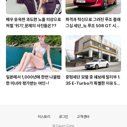
배우 응옥찐 과도한 노출 의상으로
파격과 혁신으로 그려진 푸조 플래
처벌 '위기',문제의 사진들은??
그십 세단_뉴 푸조 508 GT 시승
기
일본에서 1,000년에 한번 나올법
중형세단 모델 중 쉐보레 말리부 1.
한 미녀라 평가받는 여인~!
35 E-Turbo가 특별한 이유 5가
지_시승기
의안내
티스토리
로그인
고객센터
© Daum Corp.