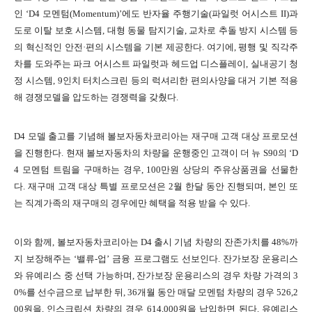
인
‘D4
모멘텀
(Momentum)’
에도 반자율 주행기술
(
파일럿 어시스트
II)
과
도로 이탈 보호 시스템
,
대형 동물 탐지기술
,
교차로 추돌 방지 시스템 등
의 혁신적인 안전·편의 시스템을 기본 제공한다
.
여기에
,
평행 및 직각주
차를 도와주는 파크 어시스트 파일럿과 헤드업 디스플레이
,
실내공기 청
정 시스템
, 9
인치 터치스크린 등의 럭셔리한 편의사양을 대거 기본 적용
해 경쟁모델을 압도하는 경쟁력을 갖췄다
.
D4
모델 출고를 기념해 볼보자동차코리아는 재구매 고객 대상 프로모션
을 진행한다
.
현재 볼보자동차의 차량을 운행중인 고객이 더 뉴
S90
의
‘D
4
모멘텀 트림을 구매하는 경우
, 100
만원 상당의 주유상품권을 선물한
다
.
재구매 고객 대상 특별 프로모션은
2
월 한달 동안 진행되며
,
본인 또
는 직계가족의 재구매의 경우에만 혜택을 적용 받을 수 있다
.
이와 함께
,
볼보자동차코리아는
D4
출시 기념 차량의 잔존가치를
48%
까
지 보장해주는
‘
밸류
-
업
’
금융 프로그램도 선보인다
.
잔가보장 운용리스
와 유예리스 중 선택 가능하며
,
잔가보장 운용리스의 경
우 차량 가격의
3
0%
를 선수금으로 납부한 뒤
, 36
개월 동안 매달 모멘텀 차량의 경우
526,2
00
원을
,
인스크립션 차량의 경우
614,000
원을
납입하면 된다
.
유예리스