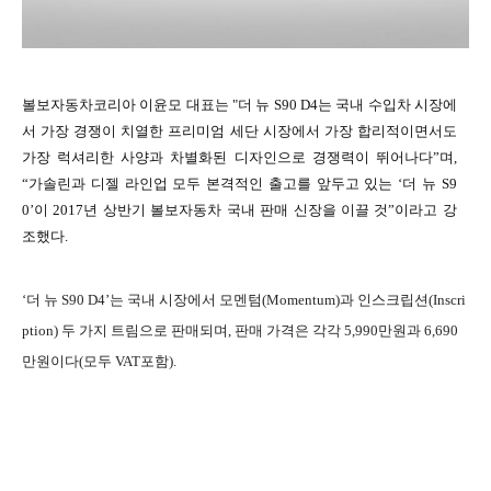
볼보자동차코리아 이윤모 대표는
"
더 뉴
S90 D4
는 국내 수입차 시장에
서 가장 경쟁이 치열한 프리미엄 세단 시장에서 가장 합리적이면서도
가장 럭셔리한 사양과 차별화된 디자인으로 경쟁력이 뛰어나다
”
며
,
“
가솔린과 디젤 라인업 모두 본격적인 출고를 앞두고 있는
‘
더 뉴
S9
0’
이
2017
년 상반기 볼보자동차 국내 판매 신장을 이끌 것
”
이라고 강
조했다
.
‘
더 뉴
S90 D4’
는 국내 시장에서 모멘텀
(Momentum)
과 인스크립션
(Inscri
ption)
두 가지 트림으로 판매되며
,
판매 가격은 각각
5,990
만원과
6,690
만원이다
(
모두
VAT
포함
).