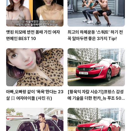
로 모니터 할 수 있는 ‘트레일러 모니터’, 차량의 시동을 켜
거나 키가 꽂..
앳된 외모에 반전 몸매 가진 여자
최고의 하체운동 ‘스쿼트’ 하기 전
연예인 BEST 10
꼭 알아두면 좋은 3가지 Tip!
아빠,오빠랑 같이 ‘목욕’한다는 23
[황욱익 자칼 시승기]프랑스 감성
살 日 여자아이돌 (사진 有)
에 기술을 더한 펀카_뉴 푸조 508
GT 시승기