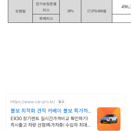
잔가보장운용
496,
리스
모멘텀
30%
17,970,000
원
유예리스
https://www.car-pro.kr/
광고
볼보 최적화 견적 카베이 볼보 특가차
량 무료견적
EX30 장기렌트 실시간가격비교 확인하기!
즉시출고 차량 선점!특가차종! 수입차 최대