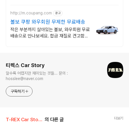
할인 견적! 온라인계약! 최적가 프로모션 차
량 빠른출고 선점하세요.
http://m.coupang.com
광고
볼보 쿠팡 와우회원 무제한 무료배송
작은 부분까지 살아있는 볼보, 와우회원 무료
배송으로 만나보세요. 합금 재질로 견고함이
다릅니다. 우리 아이 장난감, 쿠팡에서 고르
세요.
로그 정보
티렉스 Car Story
알수록 어렵지만 재미있는 것들... 문의 :
hosslee@naver.com
구독하기
더보기
T-REX Car Story/Car 신차
의 다른 글