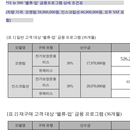
*
더 뉴
S90 ‘
밸류
-
업
’
금융프로그램 상세 조건표
(
차량 가격
:
모멘텀
59,900,000
원
,
인스크립션
66,900,000
원
,
모두
VAT
포
함
)
[
표
1]
일반 고객 대상
‘
밸류
-
업
’
금융 프로그램
(36
개월
)
모델명
구매 유형
선수금
잔가보장운용
526,
리스
모멘텀
30%
17,970,000
원
유예리스
잔가보장운용
61
리스
인스크립션
30%
20,070,000
원
유예리스
[표
2]
재구매 고객 대상
‘
밸류
-
업
’
금융 프로그램
(36
개월
)
모델명
구매 유형
선수금