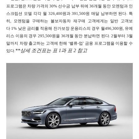
프로그램은 차량 가격의
30%
선수금 납부 뒤에
36
개월 동안 모멘텀과 인
스크립션 모델 각각 월
326,400
원과
391,500
원
매달 납부하면 된다
.
특
히
,
모멘텀을 구매하는 볼보자동차 재구매 고객에게는 일반 고객보
다
1%
낮은 금리를 적용해 잔가보장 운용리스의 경우
월
496,300
원
,
유예
리스 이용의 경우
295,500
원을
36
개월 동안
분납하면 된다
.
2
월부터
3
월
말까지 차량 출고하는 고객에 한해
‘
밸류
-
업
’
금융 프로그램을 이용할 수
**
상세 조건표는 표
1
과 표
2
참고
있다
.