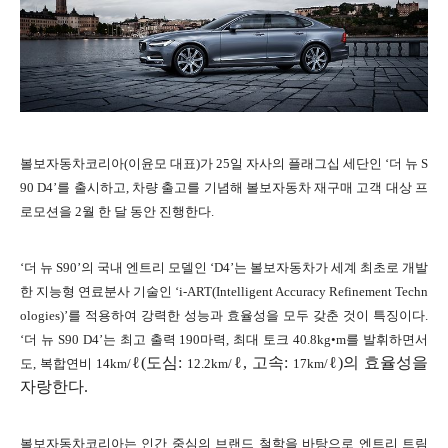
볼보자동차코리아
(
이윤모 대표
)
가
25
일 자사의 플래그십 세단인
‘
더 뉴
S
90 D4’
를 출시하고
,
차량 출고를 기념해 볼보자동차 재구매 고객 대상 프
로모션을
2
월 한 달 동안 진행한다
.
‘
더 뉴
S90’
의 국내 엔트리 모델인
‘D4’
는 볼보자동차가 세계 최초로 개발
한 지능형 연료분사 기술인
‘i-ART(Intelligent Accuracy Refinement Techn
ologies)’
를 적용하여 강력한 성능과 효율성을 모두 갖춘 것이 특징이다
.
‘
더 뉴
S90 D4’
는 최고 출력
190
마력
,
최대 토크
40.8
kg
•
m
를 발휘하면서
ℓ
(
도심
:
ℓ
,
고속
:
ℓ
)
의 효율성을
도
,
복합연비
14km/
12.2km/
17km/
자랑한다
.
볼보자동차코리아는 인간 중심의 브랜드 철학을 바탕으로 엔트리 트림