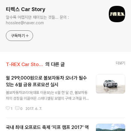
티렉스 Car Story
알수록 어렵지만 재미있는 것들... 문의 :
hosslee@naver.com
구독하기
더보기
T-REX Car Story/Car 시장&업계이야기
의 다른 글
월 299,000원으로 볼보자동차 오너가 될수
있는 6월 금융 프로모션 실시
글 내용
볼보자동차코리아(대표 이윤모)는 6월 한 달 간, 볼보자동
차의 성장을 이끌어온 스테디셀링 모델의 구매 고객을 위
해 차량의 잔존 가치를 최대 60%까지 보장하는 특별 금융
1
0
2017. 6. 7.
프로모션을 실시한다고 밝혔다. 프로모션 대상 차종은 볼
보자동차 V40, S60, XC60 의 D3 모멘텀 트림이며, 고
객들은 필요에 따라 잔존가치 보장형 리스 또는 60개월 무
국내 최대 오프로드 축제 ‘지프 캠프 2017’ 역
이자 할부금융 두 가지 중 원하는 프로그램을 선택할 수 있