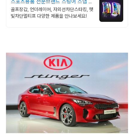
스포츠용품 전문브랜드 스팅어 스냅 버
튼으로 간편조절 가능
골프장갑, 언더레이어, 자외선차단스타킹, 햇
빛차단멀티프 다양한 제품을 만나보세요!