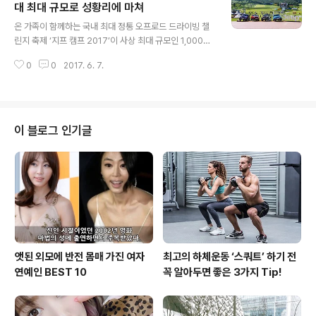
다. '고잔가 밸류-업 리스 프로그램’을 통해 차량 가격의 2
대 최대 규모로 성황리에 마쳐
글 내용
0% 선수금만 납입하고, 매 달 299,000만 납입하면 볼보
온 가족이 함께하는 국내 최대 정통 오프로드 드라이빙 챌
자동차의 프리미엄 해치백 V40 D3를 3년간 운영할 수 있
린지 축제 ‘지프 캠프 2017’이 사상 최대 규모인 1,000여
다. 또 스포츠 세단 S60 D3을 운영하고 싶다면 차량 가격
팀이 참가한 가운데 성황리에 마무리됐다. 강원도 횡성군
의 20%의 선수금만 납입한 후 매 달 369,000을 납입하
0
0
2017. 6. 7.
웰리힐리파크에서 6월 3일부터 6일까지 4일 동안 진행된
면 된다..
지프 캠프 2017에는 지프 브랜드와 오프로드 드라이빙에
대한 높은 관심을 반영하듯 1,000여 팀이 참가해 지프의
전설적인 오프로드 성능을 체험했다. 특히, 올해 지프 캠프
는 처음으로 지프 차량 미보유 고객에게도 문을 열어 아직
이 블로그 인기글
지프를 경험해보지 못한 고객도 지프의 매력을 직접 체험
해 볼 수 있는 기회를 제공했다. 참가자들은 나무다리, V계
곡, 시소, 트랙션 등 다양한 장애물을 통과하는 ‘챌린지 파
크’, 스키 슬로프를 따라 정상까지 올라가는 ‘피크 코스’, 최
강의 오프로더..
앳된 외모에 반전 몸매 가진 여자
최고의 하체운동 ‘스쿼트’ 하기 전
연예인 BEST 10
꼭 알아두면 좋은 3가지 Tip!