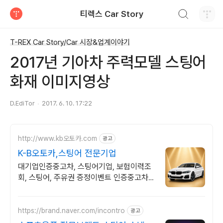
검색하기
티렉스 Car Story
티스토리
T-REX Car Story/Car 시장&업계이야기
2017년 기아차 주력모델 스팅어
화재 이미지영상
D.EdiTor
2017. 6. 10. 17:22
http://www.kb오토카.com
광고
K-B오토카,스팅어 전문기업
대기업인증중고차, 스팅어기업, 보험이력조
회, 스팅어, 주유권 증정이벤트 인증중고차 7
만대이상! 찾아가는 홈서비스! 낮은 할부이자
율, 24시간실매물전산연동
https://brand.naver.com/incontro
광고