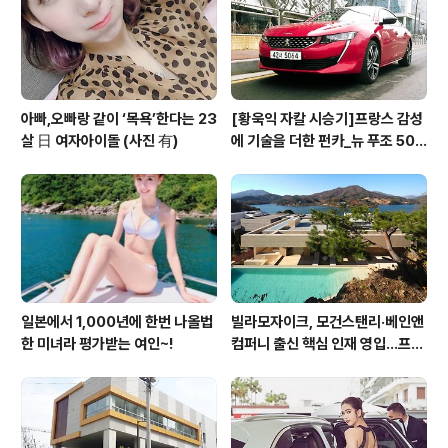
아빠,오빠랑 같이 ‘목욕’한다는 23
[황욱익 자칼 시승기]프랑스 감성
살 日 여자아이돌 (사진 有)
에 기술을 더한 펀카_뉴 푸조 508
GT 시승기
일본에서 1,000년에 한번 나올법
빌라모자이크, 모건스탠리·베인앤
한 미녀라 평가받는 여인~!
컴퍼니 출신 핵심 인재 영입…프리
미엄 회원 서비스 경쟁력 강화